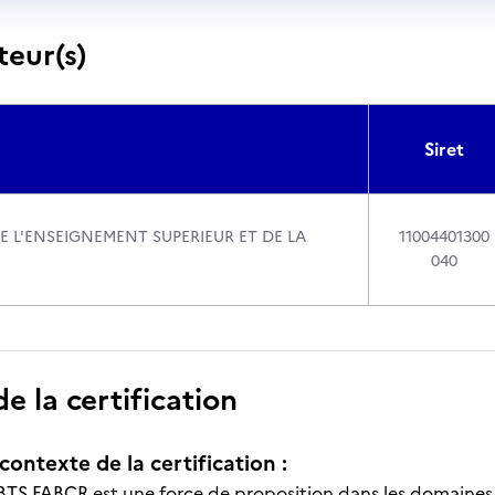
teur(s)
Siret
E L'ENSEIGNEMENT SUPERIEUR ET DE LA
11004401300
040
 la certification
contexte de la certification :
 BTS FABCR est une force de proposition dans les domaines d