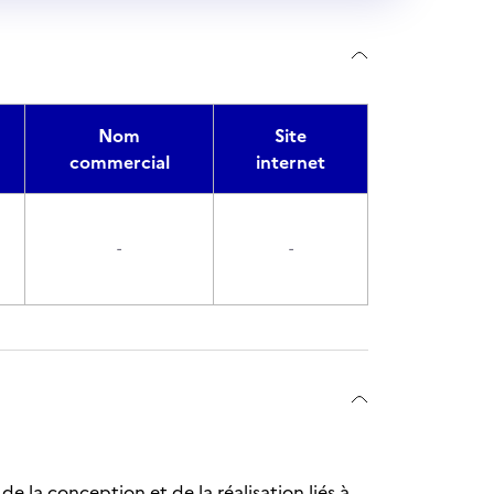
Nom
Site
commercial
internet
-
-
e la conception et de la réalisation liés à