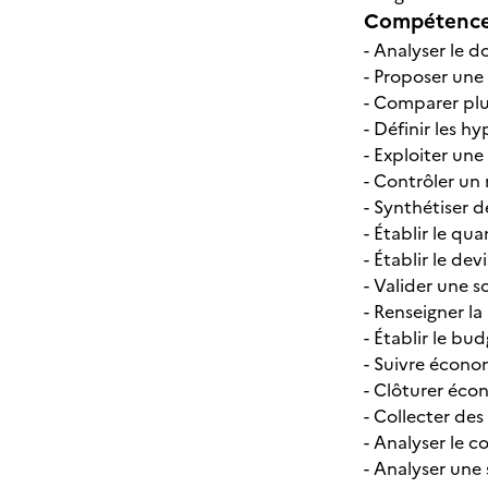
Compétences
- Analyser le do
- Proposer une
- Comparer plu
- Définir les h
- Exploiter une
- Contrôler un 
- Synthétiser 
- Établir le qua
- Établir le dev
- Valider une 
- Renseigner l
- Établir le bu
- Suivre écono
- Clôturer éc
- Collecter des
- Analyser le c
- Analyser une