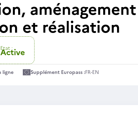
ition, aménagement
on et réalisation
Etat :
Active
 ligne
Supplément Europass :
FR
-
EN