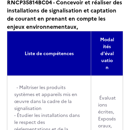
RNCP35814BC04 - Concevoir et réaliser des
installations de signalisation et captation
de courant en prenant en compte les
enjeux environnementaux,
Modal
ités
Liste de compétences
d'éval
uatio
n
- Maîtriser les produits
systèmes et appareils mis en
Évaluat
œuvre dans la cadre de la
ions
signalisation
écrites,
- Étudier les installations dans
Exposés
le respect des
oraux,
réglementations et de la