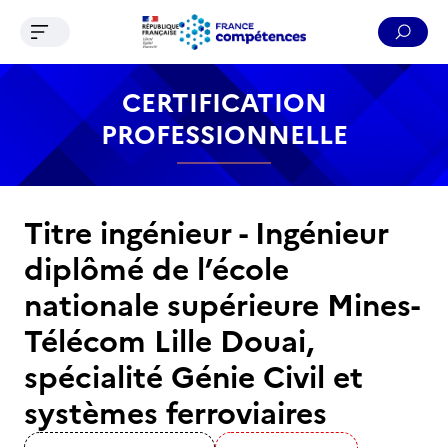
Ouvrir le menu de navigation
Reche
Contenu
Recherche
Menu
Pied de page
CERTIFICATION
PROFESSIONNELLE
Titre ingénieur - Ingénieur
diplômé de l’école
nationale supérieure Mines-
Télécom Lille Douai,
spécialité Génie Civil et
systèmes ferroviaires