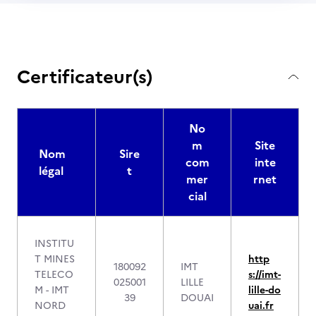
Certificateur(s)
No
m
Site
Nom
Sire
com
inte
légal
t
mer
rnet
cial
INSTITU
T MINES
http
180092
IMT
TELECO
s://imt-
025001
LILLE
M - IMT
lille-do
39
DOUAI
NORD
uai.fr