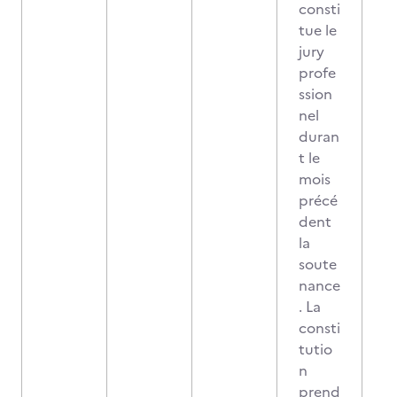
consti
tue le
jury
profe
ssion
nel
duran
t le
mois
précé
dent
la
soute
nance
. La
consti
tutio
n
prend