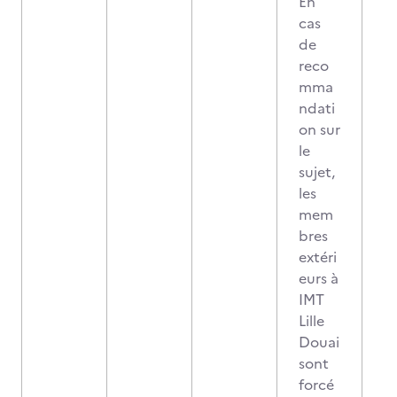
En
cas
de
reco
mma
ndati
on sur
le
sujet,
les
mem
bres
extéri
eurs à
IMT
Lille
Douai
sont
forcé