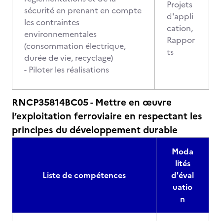
Projets
sécurité en prenant en compte
d'appli
les contraintes
cation,
environnementales
Rappor
(consommation électrique,
ts
durée de vie, recyclage)
- Piloter les réalisations
RNCP35814BC05 - Mettre en œuvre
l’exploitation ferroviaire en respectant les
principes du développement durable
Moda
lités
Liste de compétences
d'éval
uatio
n