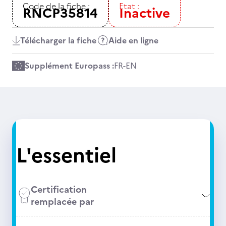
Code de la fiche :
Etat :
RNCP35814
Inactive
Télécharger la fiche
Aide en ligne
Supplément Europass :
FR
-
EN
L'essentiel
Certification
remplacée par