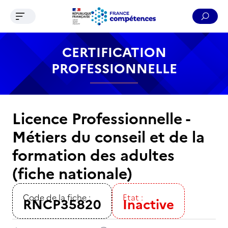
Ouvrir le menu de navigation
Reche
Contenu
Recherche
Menu
Pied de page
CERTIFICATION
PROFESSIONNELLE
Licence Professionnelle -
Métiers du conseil et de la
formation des adultes
(fiche nationale)
Code de la fiche :
Etat :
RNCP35820
Inactive