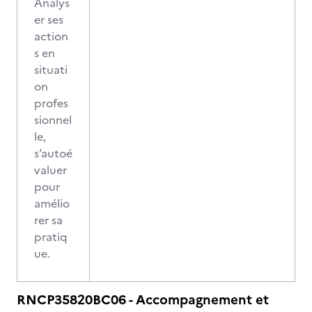
Analys
er ses
action
s en
situati
on
profes
sionnel
le,
s’autoé
valuer
pour
amélio
rer sa
pratiq
ue.
RNCP35820BC06 - Accompagnement et