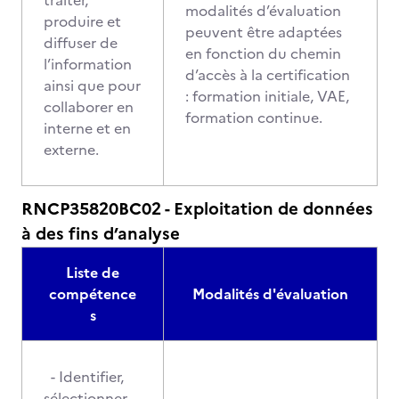
traiter,
modalités d’évaluation
produire et
peuvent être adaptées
diffuser de
en fonction du chemin
l’information
d’accès à la certification
ainsi que pour
: formation initiale, VAE,
collaborer en
formation continue.
interne et en
externe.
RNCP35820BC02 - Exploitation de données
à des fins d’analyse
Liste de
compétence
Modalités d'évaluation
s
- Identifier,
sélectionner