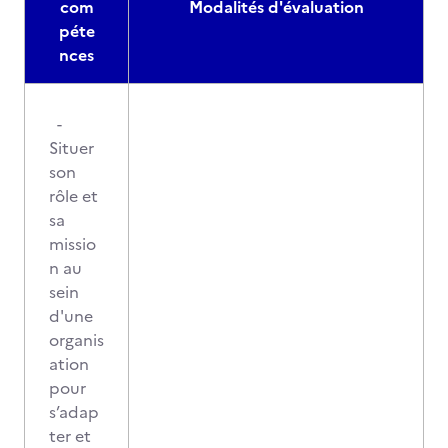
com
Modalités d'évaluation
péte
nces
-
Situer
son
rôle et
sa
missio
n au
sein
d'une
organis
ation
pour
s’adap
ter et