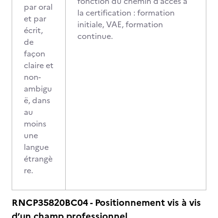
fonction du chemin d’accès à
par oral
la certification : formation
et par
initiale, VAE, formation
écrit,
continue.
de
façon
claire et
non-
ambigu
ë, dans
au
moins
une
langue
étrangè
re.
RNCP35820BC04 - Positionnement vis à vis
d’un champ professionnel