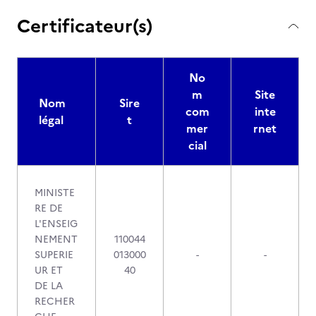
Certificateur(s)
No
m
Site
Nom
Sire
com
inte
légal
t
mer
rnet
cial
MINISTE
RE DE
L'ENSEIG
NEMENT
110044
SUPERIE
013000
-
-
UR ET
40
DE LA
RECHER