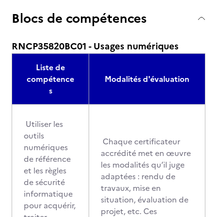
Blocs de compétences
RNCP35820BC01 - Usages numériques
Liste de
compétence
Modalités d'évaluation
s
Utiliser les
outils
Chaque certificateur
numériques
accrédité met en œuvre
de référence
les modalités qu’il juge
et les règles
adaptées : rendu de
de sécurité
travaux, mise en
informatique
situation, évaluation de
pour acquérir,
projet, etc. Ces