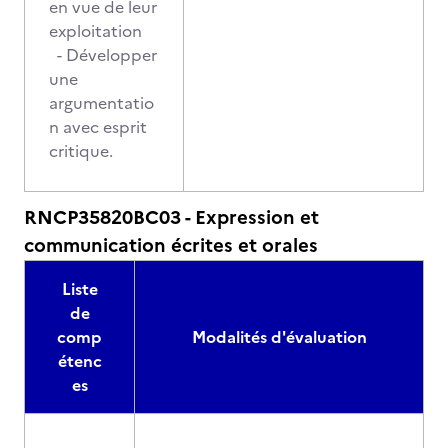
en vue de leur
exploitation
- Développer
une
argumentatio
n avec esprit
critique.
RNCP35820BC03 - Expression et
communication écrites et orales
Liste
de
comp
Modalités d'évaluation
étenc
es