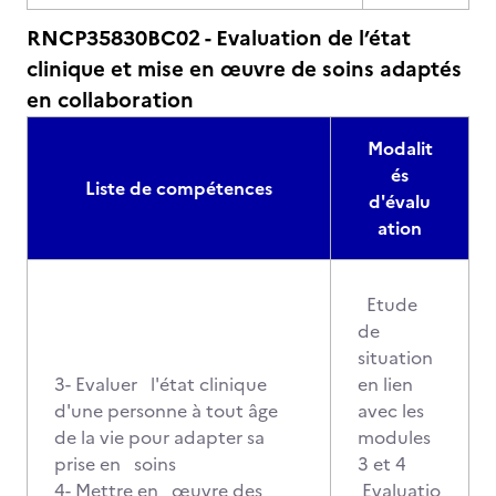
RNCP35830BC02 - Evaluation de l’état
clinique et mise en œuvre de soins adaptés
en collaboration
Modalit
és
Liste de compétences
d'évalu
ation
Etude
de
situation
3- Evaluer l'état clinique
en lien
d'une personne à tout âge
avec les
de la vie pour adapter sa
modules
prise en soins
3 et 4
4- Mettre en œuvre des
Evaluatio