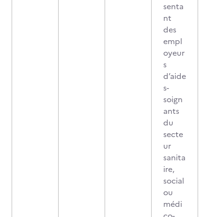
senta
nt
des
empl
oyeur
s
d’aide
s-
soign
ants
du
secte
ur
sanita
ire,
social
ou
médi
co-