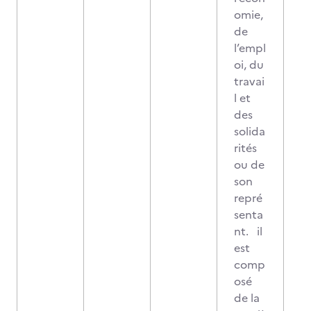
omie,
de
l’empl
oi, du
travai
l et
des
solida
rités
ou de
son
repré
senta
nt. il
est
comp
osé
de la