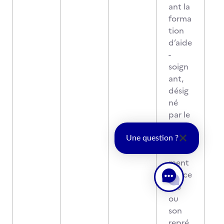
ant la
forma
tion
d’aide
-
soign
ant,
désig
né
par le
chef
d’éta
Une question ?
blisse
ment
conce
rné
ou
son
repré