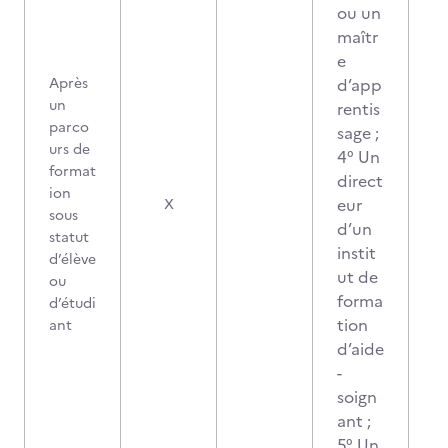
ou un
maîtr
e
Après
d’app
un
rentis
parco
sage ;
urs de
4° Un
format
direct
ion
eur
X
sous
d’un
statut
instit
d’élève
ut de
ou
forma
d’étudi
tion
ant
d’aide
-
soign
ant ;
5° Un