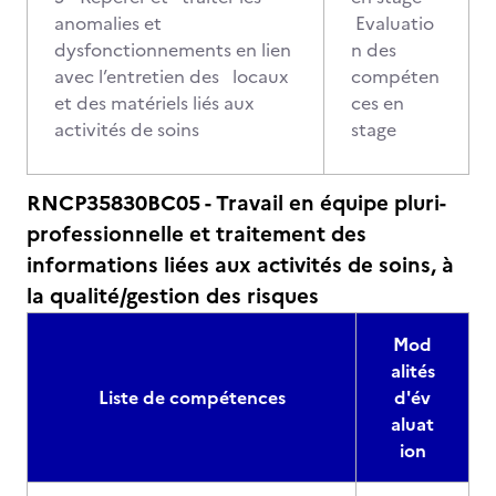
anomalies et
Evaluatio
dysfonctionnements en lien
n des
avec l’entretien des locaux
compéten
et des matériels liés aux
ces en
activités de soins
stage
RNCP35830BC05 - Travail en équipe pluri-
professionnelle et traitement des
informations liées aux activités de soins, à
la qualité/gestion des risques
Mod
alités
Liste de compétences
d'év
aluat
ion