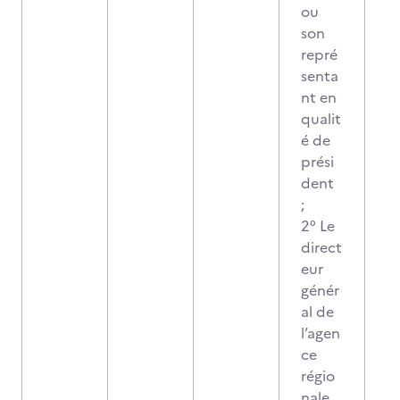
ou
son
repré
senta
nt en
qualit
é de
prési
dent
;
2° Le
direct
eur
génér
al de
l’agen
ce
régio
nale