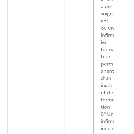
aide-
soign
ant
ou un
infirm
ier
forma
teur
perm
anent
d’un
instit
ut de
forma
tion ;
6° Un
infirm
ier en