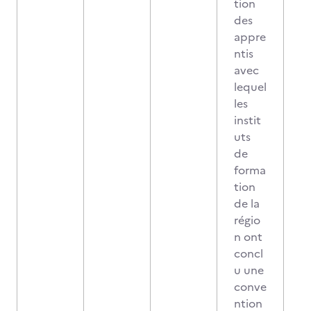
tion
des
appre
ntis
avec
lequel
les
instit
uts
de
forma
tion
de la
régio
n ont
concl
u une
conve
ntion