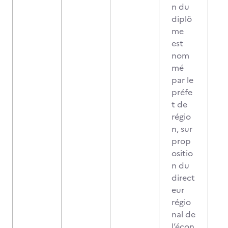
n du
diplô
me
est
nom
mé
par le
préfe
t de
régio
n, sur
prop
ositio
n du
direct
eur
régio
nal de
l’écon