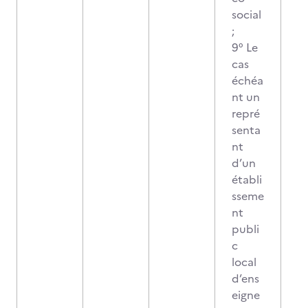
social
;
9° Le
cas
échéa
nt un
repré
senta
nt
d’un
établi
sseme
nt
publi
c
local
d’ens
eigne