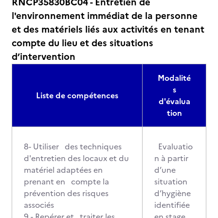
RNCP35830BC04 - Entretien de
l'environnement immédiat de la personne
et des matériels liés aux activités en tenant
compte du lieu et des situations
d’intervention
Modalité
s
Liste de compétences
d'évalua
tion
8- Utiliser des techniques
Evaluatio
d'entretien des locaux et du
n à partir
matériel adaptées en
d’une
prenant en compte la
situation
prévention des risques
d’hygiène
associés
identifiée
9 - Repérer et traiter les
en stage