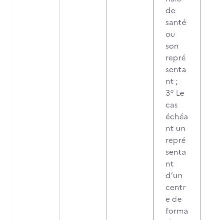
de
santé
ou
son
repré
senta
nt ;
3° Le
cas
échéa
nt un
repré
senta
nt
d’un
centr
e de
forma