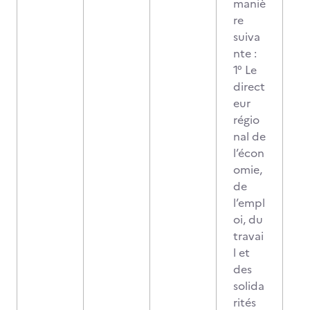
maniè
re
suiva
nte :
1° Le
direct
eur
régio
nal de
l’écon
omie,
de
l’empl
oi, du
travai
l et
des
solida
rités