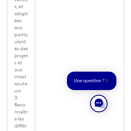
s, et
adapt
ées
aux
partic
ularit
és des
projet
s et
aux
interl
Une question ?
ocute
urs
3.
Reco
nnaîtr
e les
différ