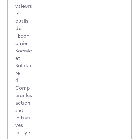
valeurs
et
outils
de
l’Econ
omie
Sociale
et
Solidai
re
4.
Comp
arer les
action
s et
initiati
ves
citoye