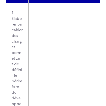
1.
Elabo
rer un
cahier
des
charg
es
perm
ettan
t de
défini
r le
périm
ètre
du
dével
oppe