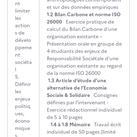
nt
et sur des données empiriques
limiter
1.2 Bilan Carbone et norme ISO
les
26000
Exercice pratique de
action
calcul du Bilan Carbone d’une
s de
organisation existante –
dévelo
Présentation orale en groupe de
ppeme
4 étudiants des enjeux de
nt
Responsabilité Sociétale d’une
sociéta
organisation existante au regard
l
de la norme ISO 26000
5.
1.3 Article d’étude d’une
Définir
alternative de l’Economie
les
Sociale & Solidaire
Consignes
enjeux
définies par l’intervenant -
politiq
Exercice rédactionnel individuel
ues,
de 5 à 10 pages
écono
1.4 à 1.8 Mémoire
Travail écrit
mique
individuel de 50 pages (limité
s,