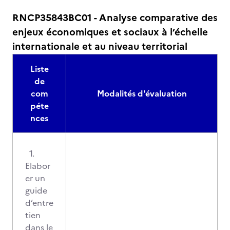
RNCP35843BC01 - Analyse comparative des
enjeux économiques et sociaux à l’échelle
internationale et au niveau territorial
Liste
de
com
Modalités d'évaluation
péte
nces
1.
Elabor
er un
guide
d’entre
tien
dans le