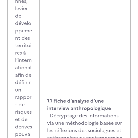
nnes,
levier
de
dévelo
ppeme
nt des
territoi
res à
l’intern
ational
afin de
définir
un
rappor
1.1 Fiche d’analyse d’une
t de
interview anthropologique
risques
Décryptage des informations
et de
via une méthodologie basée sur
dérives
les réflexions des sociologues et
pouva
anthropologues contemporains