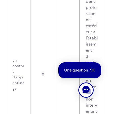
dent
profe
ssion
nel
extéri
eur à
l’établ
issem
ent
3
En
profe
contra
ssion
Une question ?
t
nels
X
d’appr
du
entissa
secte
ge
ur
non
interv
enant