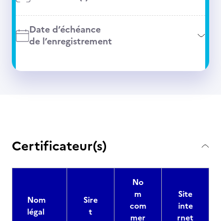
Date d’échéance
de l’enregistrement
Certificateur(s)
No
m
Site
Nom
Sire
com
inte
légal
t
mer
rnet