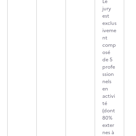
Le
jury
est
exclus
iveme
nt
comp
osé
de 5
profe
ssion
nels
en
activi
té
(dont
80%
exter
nes à