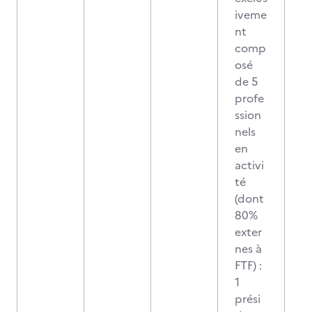
iveme
nt
comp
osé
de 5
profe
ssion
nels
en
activi
té
(dont
80%
exter
nes à
FTF) :
1
prési