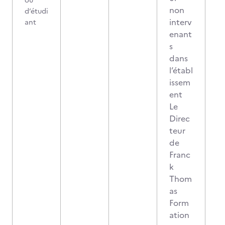
ou
non
d’étudi
interv
ant
enant
s
dans
l’établ
issem
ent
Le
Direc
teur
de
Franc
k
Thom
as
Form
ation