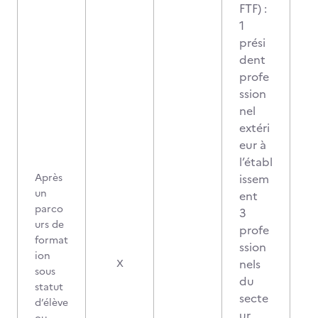
FTF) :
1
prési
dent
profe
ssion
nel
extéri
eur à
l’établ
Après
issem
un
ent
parco
3
urs de
profe
format
ssion
ion
nels
X
sous
du
statut
secte
d’élève
ur