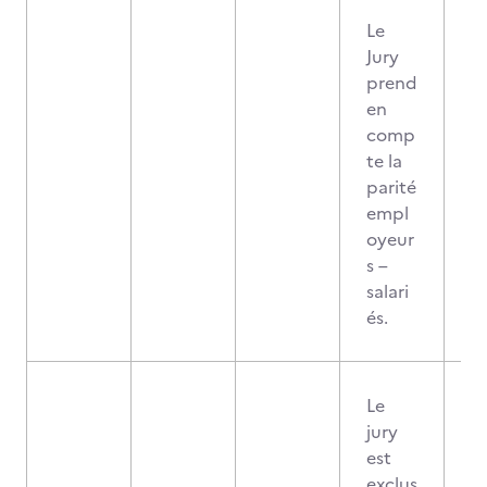
Le
Jury
prend
en
comp
te la
parité
empl
oyeur
s –
salari
és.
Le
jury
est
exclus