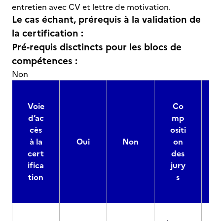
entretien avec CV et lettre de motivation.
Le cas échant, prérequis à la validation de
la certification :
Pré-requis disctincts pour les blocs de
compétences :
Non
Voie
Co
d’ac
mp
cès
ositi
à la
Oui
Non
on
cert
des
ifica
jury
d
tion
s