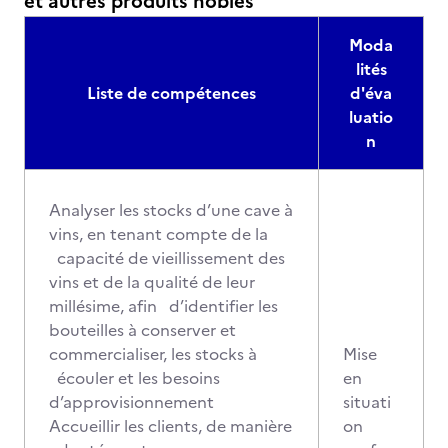
et autres produits nobles
Moda
lités
Liste de compétences
d'éva
luatio
n
Analyser les stocks d’une cave à
vins, en tenant compte de la
capacité de vieillissement des
vins et de la qualité de leur
millésime, afin d’identifier les
bouteilles à conserver et
commercialiser, les stocks à
Mise
écouler et les besoins
en
d’approvisionnement
situati
Accueillir les clients, de manière
on