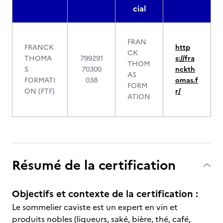
cial
FRAN
FRANCK
http
CK
THOMA
799291
s://fra
THOM
S
70300
nckth
AS
FORMATI
038
omas.f
FORM
ON (FTF)
r/
ATION
Résumé de la certification
Objectifs et contexte de la certification :
Le sommelier caviste est un expert en vin et
produits nobles (liqueurs, saké, bière, thé, café,