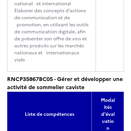
national et international
Elaborer des concepts d’actions
de communication et de
promotion, en utilisant les outils
de communication digitale, afin
de présenter son offre de vins et
autres produits sur les marchés
nationaux et internationaux
visés
RNCP35867BC05 - Gérer et développer une
activité de sommelier caviste
Modal
ités
Liste de compétences
d'éval
uatio
n