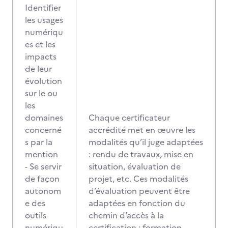
Identifier
les usages
numériqu
es et les
impacts
de leur
évolution
sur le ou
les
domaines
Chaque certificateur
concerné
accrédité met en œuvre les
s par la
modalités qu’il juge adaptées
mention
: rendu de travaux, mise en
- Se servir
situation, évaluation de
de façon
projet, etc. Ces modalités
autonom
d’évaluation peuvent être
e des
adaptées en fonction du
outils
chemin d’accès à la
numériqu
certification : formation