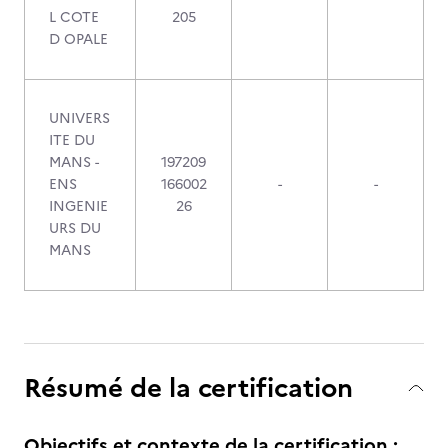
L COTE
205
D OPALE
UNIVERS
ITE DU
MANS -
197209
ENS
166002
-
-
INGENIE
26
URS DU
MANS
Résumé de la certification
Objectifs et contexte de la certification :