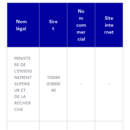
No
m
Site
Nom
Sire
com
inte
légal
t
mer
rnet
cial
MINISTE
RE DE
L'ENSEIG
NEMENT
110044
SUPERIE
013000
-
-
UR ET
40
DE LA
RECHER
CHE