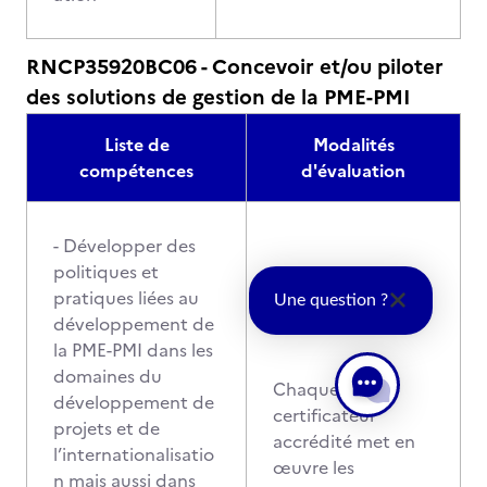
RNCP35920BC06 - Concevoir et/ou piloter
des solutions de gestion de la PME-PMI
Liste de
Modalités
compétences
d'évaluation
- Développer des
politiques et
pratiques liées au
Une question ?
développement de
la PME-PMI dans les
domaines du
Chaque
développement de
certificateur
projets et de
accrédité met en
l’internationalisatio
œuvre les
n mais aussi dans