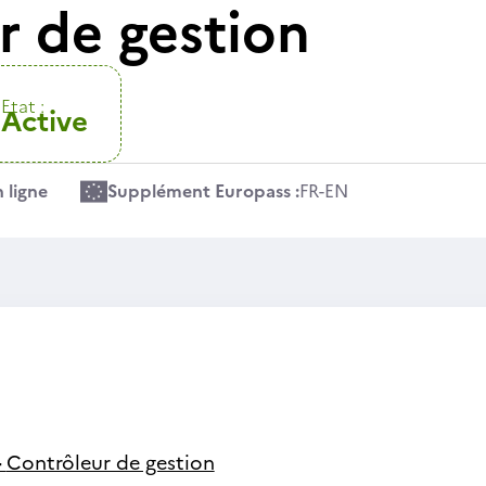
r de gestion
Etat :
Active
 ligne
Supplément Europass :
FR
-
EN
-
Contrôleur de gestion