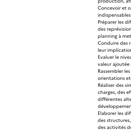
production, afi
Concevoir et or
indispensables,
Préparer les di
des reprévision
planning à met
Conduire des r
leur implicati
Evaluer le nive
valeur ajoutée
Rassembler les 
orientations et
Réaliser des s
charges, des ef
différentes alt
développement 
Elaborer les d
des structures
des activités d