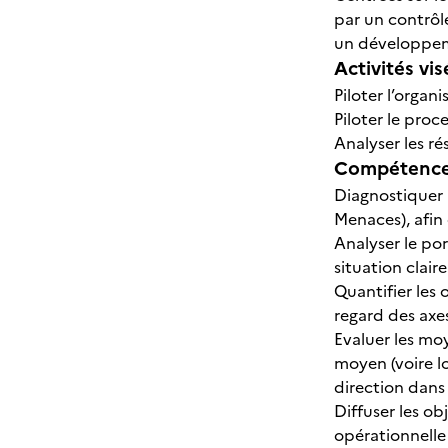
par un contrôle
un développem
Activités vis
Piloter l’organ
Piloter le pro
Analyser les ré
Compétences
Diagnostiquer l
Menaces), afin 
Analyser le por
situation clair
Quantifier les 
regard des ax
Evaluer les moy
moyen (voire l
direction dans
Diffuser les ob
opérationnelle 