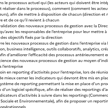
 le processus actuel qui (les acteurs qui doivent être intég
 réaliser dans le processus), comment (comment les acteurs 
urs), afin de mettre à disposition de chacun (direction et 
ire et de ce qu’il revient à chacun
 validation des nouveaux processus de gestion avec la Direct
qu’avec les responsables de l’entreprise pour leur mettre à 
des objectifs fixés par la direction
e les nouveaux processus de gestion dans l’entreprise via l
ion, business intelligence, outils collaboratifs, analytics,
 afin d’améliorer l’efficacité des processus antérieurement 
icience des nouveaux processus de gestion au moyen d’indicat
s l’entreprise
oin en reporting d’activités pour l’entreprise, lors de réuni
 de mieux cerner les indicateurs qui devront être mis en place
ystème de reporting permettant la mise en place d’un pro
 d’un logiciel spécifique, afin de réaliser des reportings d’ac
indicateurs d’activités à suivre dans les reportings (Comme
 Sociale et Environnementale), afin de proposer un reporti
s opérationnels