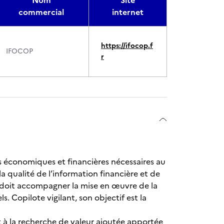
Nom
Site
commercial
internet
https://ifocop.f
IFOCOP
r
es économiques et financières nécessaires au
la qualité de l’information financière et de
l doit accompagner la mise en œuvre de la
. Copilote vigilant, son objectif est la
t à la recherche de valeur ajoutée apportée