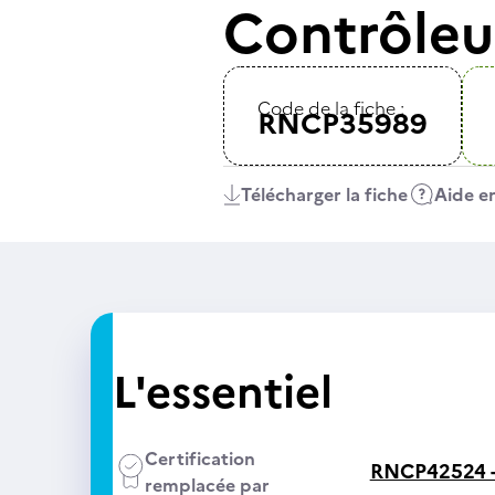
Contrôleu
Code de la fiche :
RNCP35989
Télécharger la fiche
Aide en
L'essentiel
Certification
RNCP42524 
remplacée par