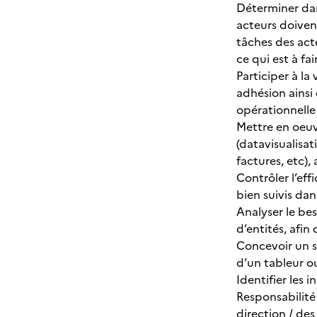
Déterminer dans
acteurs doivent
tâches des acte
ce qui est à fa
Participer à la
adhésion ainsi 
opérationnelle 
Mettre en oeuvr
(datavisualisat
factures, etc),
Contrôler l’eff
bien suivis dan
Analyser le bes
d’entités, afin
Concevoir un s
d’un tableur ou
Identifier les 
Responsabilité
direction / de