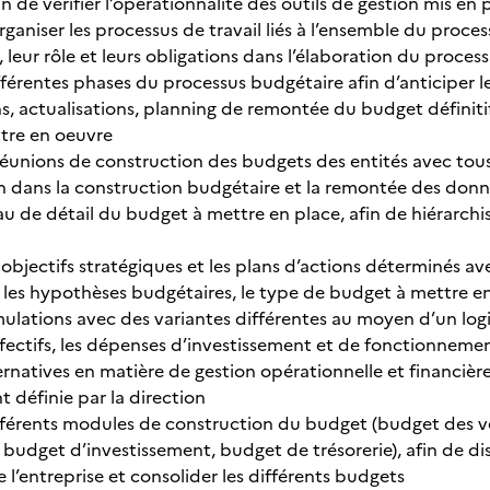
n de vérifier l’opérationnalité des outils de gestion mis en 
ganiser les processus de travail liés à l’ensemble du proces
 leur rôle et leurs obligations dans l’élaboration du proce
fférentes phases du processus budgétaire afin d’anticiper le
s, actualisations, planning de remontée du budget définitif 
tre en oeuvre
éunions de construction des budgets des entités avec tous 
on dans la construction budgétaire et la remontée des don
au de détail du budget à mettre en place, afin de hiérarchis
objectifs stratégiques et les plans d’actions déterminés avec
 les hypothèses budgétaires, le type de budget à mettre en 
imulations avec des variantes différentes au moyen d’un lo
fectifs, les dépenses d’investissement et de fonctionnement,
ernatives en matière de gestion opérationnelle et financière
définie par la direction
ifférents modules de construction du budget (budget des 
, budget d’investissement, budget de trésorerie), afin de d
e l’entreprise et consolider les différents budgets