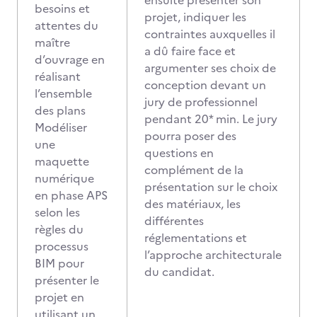
ensuite présenter son
besoins et
projet, indiquer les
attentes du
contraintes auxquelles il
maître
a dû faire face et
d’ouvrage en
argumenter ses choix de
réalisant
conception devant un
l’ensemble
jury de professionnel
des plans
pendant 20* min. Le jury
Modéliser
pourra poser des
une
questions en
maquette
complément de la
numérique
présentation sur le choix
en phase APS
des matériaux, les
selon les
différentes
règles du
réglementations et
processus
l’approche architecturale
BIM pour
du candidat.
présenter le
projet en
utilisant un