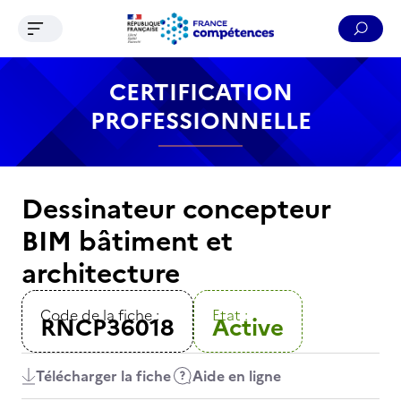
Ouvrir le menu de navigation
Reche
Contenu
Recherche
Menu
Pied de page
CERTIFICATION
PROFESSIONNELLE
Dessinateur concepteur
BIM bâtiment et
architecture
Code de la fiche :
Etat :
RNCP36018
Active
Télécharger la fiche
Aide en ligne