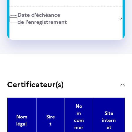
Date d’échéance
de l’enregistrement
Certificateur(s)
No
m
Site
Nom
Sire
com
intern
légal
t
mer
et