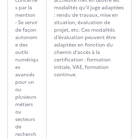
concerné
accrédité met en œuvre les
s par la
modalités qu’il juge adaptées
mention
: rendu de travaux, mise en
- Se servir
situation, évaluation de
de façon
projet, etc. Ces modalités
autonom
d’évaluation peuvent être
e des
adaptées en fonction du
outils
chemin d’accès à la
numériqu
certification : formation
es
initiale, VAE, formation
avancés
continue.
pour un
ou
plusieurs
métiers
ou
secteurs
de
recherch