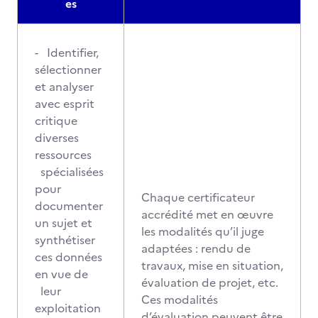
es
- Identifier,
sélectionner
et analyser
avec esprit
critique
diverses
ressources
spécialisées
pour
Chaque certificateur
documenter
accrédité met en œuvre
un sujet et
les modalités qu’il juge
synthétiser
adaptées : rendu de
ces données
travaux, mise en situation,
en vue de
évaluation de projet, etc.
leur
Ces modalités
exploitation
d’évaluation peuvent être