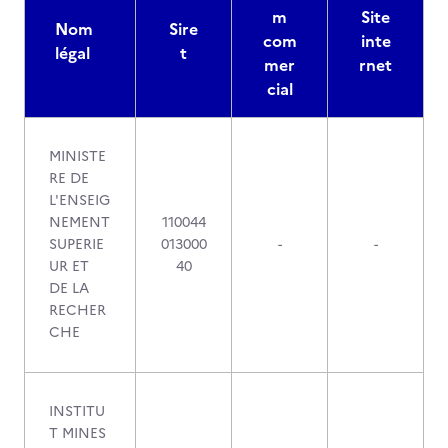
m
Site
Nom
Sire
com
inte
légal
t
mer
rnet
cial
MINISTE
RE DE
L'ENSEIG
NEMENT
110044
SUPERIE
013000
-
-
UR ET
40
DE LA
RECHER
CHE
INSTITU
T MINES