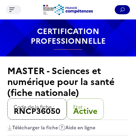
Ouvrir le menu de navigation
Reche
Contenu
Recherche
Menu
Pied de page
CERTIFICATION
PROFESSIONNELLE
MASTER - Sciences et
numérique pour la santé
(fiche nationale)
Code de la fiche :
Etat :
RNCP36050
Active
Télécharger la fiche
Aide en ligne