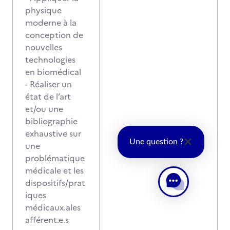
physique
moderne à la
conception de
nouvelles
technologies
en biomédical
- Réaliser un
état de l’art
et/ou une
bibliographie
exhaustive sur
Une question ?
une
problématique
médicale et les
dispositifs/prat
iques
médicaux.ales
afférent.e.s