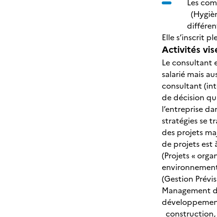
Les com
(Hygièn
différen
Elle s’inscrit
Activités vis
Le consultant 
salarié mais au
consultant (int
de décision qu
l’entreprise d
stratégies se t
des projets ma
de projets est
(Projets « org
environnement
(Gestion Prévi
Management des
développement 
construction, 