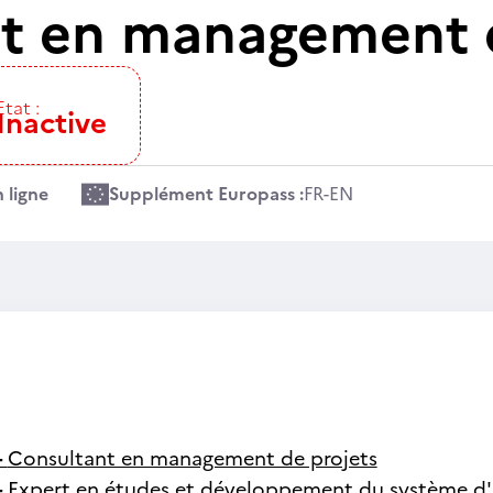
t en management d
Etat :
Inactive
 ligne
Supplément Europass :
FR
-
EN
-
Consultant en management de projets
-
Expert en études et développement du système d