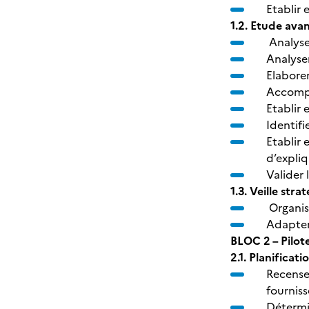
Etablir
1.2. Etude ava
Analyse
Analyser
Elaborer
Accompa
Etablir 
Identifi
Etablir 
d’expli
Valider 
1.3. Veille st
Organis
Adapter 
BLOC 2 – Pilote
2
.1. Planificat
Recenser
fourniss
Détermin