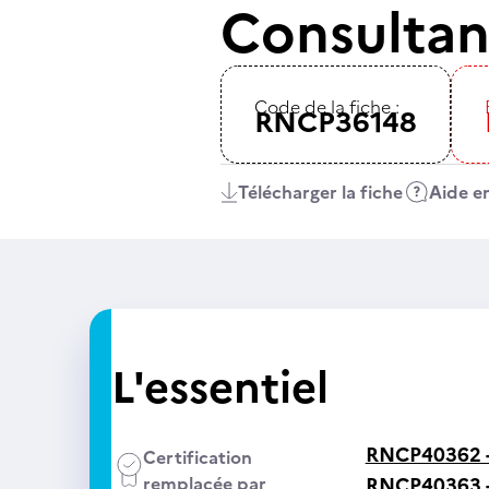
Consultan
Code de la fiche :
RNCP36148
Télécharger la fiche
Aide en
L'essentiel
RNCP40362 
Certification
remplacée par
RNCP40363 