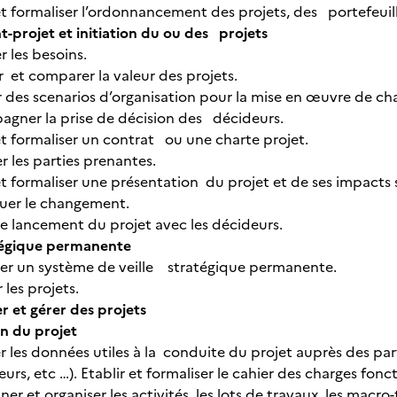
 et formaliser l’ordonnancement des projets, des portefeui
nt-projet et initiation du ou des projets
r les besoins.
 et comparer la valeur des projets.
 des scenarios d’organisation pour la mise en œuvre de cha
gner la prise de décision des décideurs.
et formaliser un contrat ou une charte projet.
er les parties prenantes.
et formaliser une présentation du projet et de ses impacts su
quer le changement.
le lancement du projet avec les décideurs.
ratégique permanente
er un système de veille stratégique permanente.
les projets.
r et gérer des projets
ion du projet
 les données utiles à la conduite du projet auprès des parti
eurs, etc …). Etablir et formaliser le cahier des charges fonc
er et organiser les activités, les lots de travaux, les macro