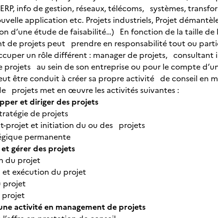
 ERP, info de gestion, réseaux, télécoms, systèmes, transfo
velle application etc. Projets industriels, Projet démantèl
ion d’une étude de faisabilité…) En fonction de la taille de 
de projets peut prendre en responsabilité tout ou partie d
occuper un rôle différent : manager de projets, consultant 
e projets au sein de son entreprise ou pour le compte d’une
 peut être conduit à créer sa propre activité de conseil e
projets met en œuvre les activités suivantes :
pper et diriger des projets
 stratégie de projets
nt-projet et initiation du ou des projets
ratégique permanente
r et gérer des projets
ion du projet
n et exécution du projet
du projet
u projet
 une activité en management de projets