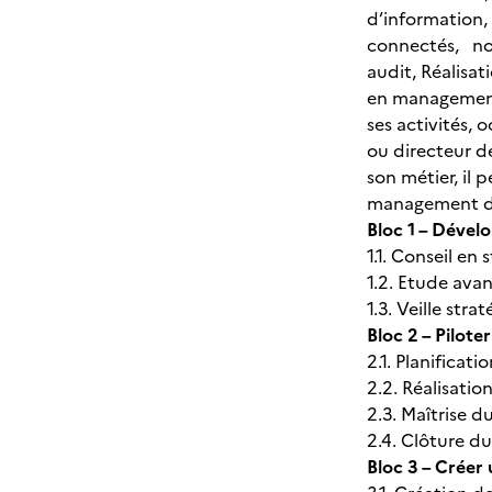
d’information,
connectés, nou
audit, Réalisat
en management 
ses activités, 
ou directeur d
son métier, il
management de 
Bloc 1 – Dévelo
1.1. Conseil en
1.2. Etude ava
1.3. Veille st
Bloc 2 – Pilote
2.1. Planificat
2.2. Réalisatio
2.3. Maîtrise 
2.4. Clôture d
Bloc 3 – Créer