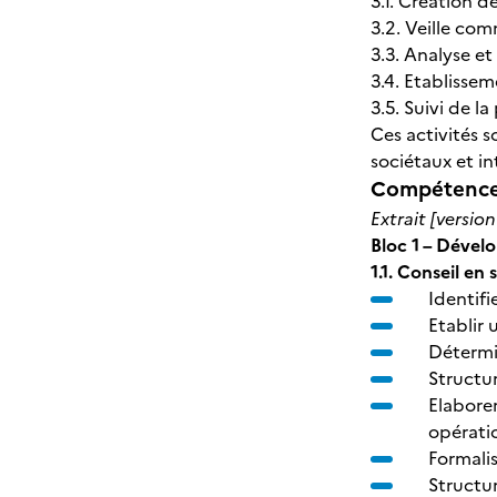
3.1. Création d
3.2. Veille com
3.3. Analyse et
3.4. Etablissem
3.5. Suivi de 
Ces activités 
sociétaux et i
Compétences
Extrait [versio
Bloc 1 – Dévelo
1.1. Conseil en
Identifi
Etablir 
Détermi
Structur
Elaborer
opérati
Formalis
Structur