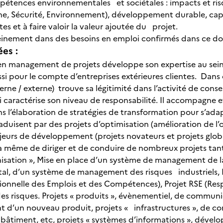
pétences environnementales et sociétales : impacts et ri
e, Sécurité, Environnement), développement durable, capa
tes et à faire valoir la valeur ajoutée du projet.
 pleinement dans des besoins en emploi confirmés dans ce d
ées :
en management de projets développe son expertise au sein d
ssi pour le compte d’entreprises extérieures clientes. Dans c
erne / externe) trouve sa légitimité dans l’activité de con
i caractérise son niveau de responsabilité. Il accompagne 
ans l’élaboration de stratégies de transformation pour s’ad
raduisent par des projets d’optimisation (amélioration de l’of
jeurs de développement (projets novateurs et projets glo
 à même de diriger et de conduire de nombreux projets tant 
anisation », Mise en place d’un système de management de
al, d’un système de management des risques industriels,
sionnelle des Emplois et des Compétences), Projet RSE (Resp
 risques. Projets « produits », évènementiel, de communi
d’un nouveau produit, projets « infrastructures », de con
bâtiment, etc, projets « systèmes d’informations », dév