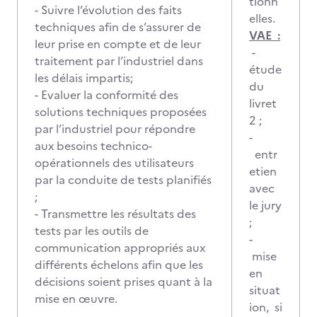
tionn
- Suivre l’évolution des faits
elles.
techniques afin de s’assurer de
VAE :
leur prise en compte et de leur
-
traitement par l’industriel dans
étude
les délais impartis;
du
- Evaluer la conformité des
livret
solutions techniques proposées
2 ;
par l’industriel pour répondre
-
aux besoins technico-
entr
opérationnels des utilisateurs
etien
par la conduite de tests planifiés
avec
;
le jury
- Transmettre les résultats des
;
tests par les outils de
-
communication appropriés aux
mise
différents échelons afin que les
en
décisions soient prises quant à la
situat
mise en œuvre.
ion, si