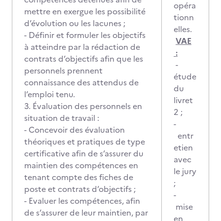
opéra
mettre en exergue les possibilité
tionn
d’évolution ou les lacunes ;
elles.
- Définir et formuler les objectifs
VAE
à atteindre par la rédaction de
:
contrats d’objectifs afin que les
-
personnels prennent
étude
connaissance des attendus de
du
l’emploi tenu.
livret
3. Évaluation des personnels en
2 ;
situation de travail :
-
- Concevoir des évaluation
entr
théoriques et pratiques de type
etien
certificative afin de s’assurer du
avec
maintien des compétences en
le jury
tenant compte des fiches de
;
poste et contrats d’objectifs ;
-
- Evaluer les compétences, afin
mise
de s’assurer de leur maintien, par
en