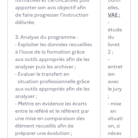
formatives et certificatives puis
tionn
apporter son avis objectif afin
elles.
de faire progresser l’instruction
VAE :
délivrée.
-
étude
3. Analyse du programme :
du
- Exploiter les données recueillies
livret
à l’issue de la formation grâce
2 ;
aux outils appropriés afin de les
-
analyser puis les archiver ;
entret
- Evaluer le transfert en
ien
situation professionnelle grâce
avec
aux outils appropriés afin de les
le jury
analyser ;
;
- Mettre en évidence les écarts
- mise
entre le référé et le référent par
en
une mise en comparaison des
situati
élément recueillis afin de
on, si
préparer une évolution ;
néces