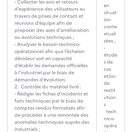
- Collecter les avis et retours
en
d’expérience des utilisateurs au
situat
travers de prises de contact et
ion
réunions d’équipe afin de
conte
proposer des axes d’amélioration
xtuali
ou évolutions techniques ;
sées ;
- Analyser le besoin technico-
-
opérationnel afin que l’échelon
étude
décideur soit en capacité
s de
d’établir les demandes officielles
cas
à l’industriel par le biais de
et/ou
demandes d’évolution.
de
2. Contrôle du matériel livré :
restit
- Rédiger les fiches d’incidents et
ution
faits techniques par le biais de
s
comptes rendus formalisés afin
tech
de procéder à une remontée des
nico-
anomalies techniques auprès des
opéra
industriels ;