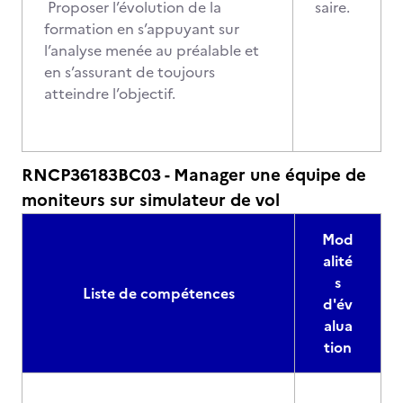
Proposer l’évolution de la
saire.
formation en s’appuyant sur
l’analyse menée au préalable et
en s’assurant de toujours
atteindre l’objectif.
RNCP36183BC03 - Manager une équipe de
moniteurs sur simulateur de vol
Mod
alité
s
Liste de compétences
d'év
alua
tion