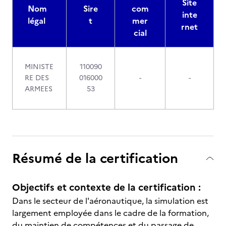
Site
Nom
Sire
com
inte
légal
t
mer
rnet
cial
MINISTE
110090
RE DES
016000
-
-
ARMEES
53
Résumé de la certification
Objectifs et contexte de la certification :
Dans le secteur de l'aéronautique, la simulation est
largement employée dans le cadre de la formation,
du maintien de compétences et du passage de