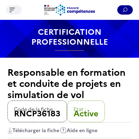
Ouvrir le menu de navigation
Reche
Contenu
Recherche
Menu
Pied de page
CERTIFICATION
PROFESSIONNELLE
Responsable en formation
et conduite de projets en
simulation de vol
Code de la fiche :
Etat :
RNCP36183
Active
Télécharger la fiche
Aide en ligne