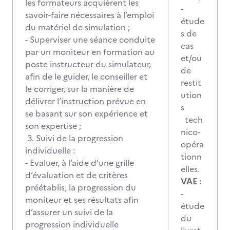
les formateurs acquièrent les
-
savoir-faire nécessaires à l’emploi
étude
du matériel de simulation ;
s de
- Superviser une séance conduite
cas
par un moniteur en formation au
et/ou
poste instructeur du simulateur,
de
afin de le guider, le conseiller et
restit
le corriger, sur la manière de
ution
délivrer l’instruction prévue en
s
se basant sur son expérience et
tech
son expertise ;
nico-
3. Suivi de la progression
opéra
individuelle :
tionn
- Evaluer, à l’aide d’une grille
elles.
d’évaluation et de critères
VAE :
préétablis, la progression du
-
moniteur et ses résultats afin
étude
d’assurer un suivi de la
du
progression individuelle