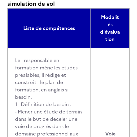
simulation de vol
Modalit
és
Liste de compétences
d'évalua
tion
Le responsable en
formation mène les études
préalables, il rédige et
construit le plan de
formation, en anglais si
besoin.
1 : Définition du besoin :
- Mener une étude de terrain
dans le but de déceler une
voie de progrès dans le
domaine professionnel aux
Voie