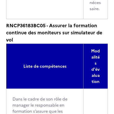
néces
saire.
RNCP36183BC05 - Assurer la formation
continue des moniteurs sur simulateur de
vol
Mod
alité
s
Liste de compétences
d'év
alua
tion
Dans le cadre de son rôle de
manager le responsable en
formation s’assure que les