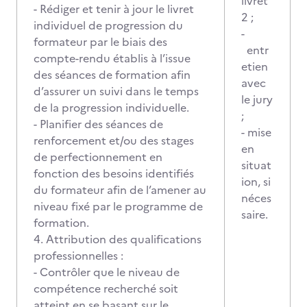
livret
- Rédiger et tenir à jour le livret
2 ;
individuel de progression du
-
formateur par le biais des
entr
compte-rendu établis à l’issue
etien
des séances de formation afin
avec
d’assurer un suivi dans le temps
le jury
de la progression individuelle.
;
- Planifier des séances de
- mise
renforcement et/ou des stages
en
de perfectionnement en
situat
fonction des besoins identifiés
ion, si
du formateur afin de l’amener au
néces
niveau fixé par le programme de
saire.
formation.
4. Attribution des qualifications
professionnelles :
- Contrôler que le niveau de
compétence recherché soit
atteint en se basant sur le