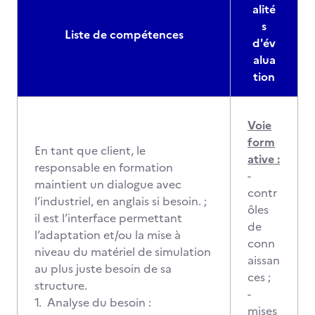
alité
s
Liste de compétences
d'év
alua
tion
Voie
form
En tant que client, le
ative :
responsable en formation
-
maintient un dialogue avec
contr
l’industriel, en anglais si besoin. ;
ôles
il est l’interface permettant
de
l’adaptation et/ou la mise à
conn
niveau du matériel de simulation
aissan
au plus juste besoin de sa
ces ;
structure.
-
1. Analyse du besoin :
mises