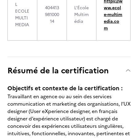
https://w
L
404413
L'École
ww.ecol
ECOLE
981000
Multim
e-multim
MULTI
14
édia
edia.co
MEDIA
m
Résumé de la certification
Objectifs et contexte de la certification :
Travaillant en agence ou au sein des services
communication et marketing des organisations, l’UX
designer (User eXperience designer, en français
designer d’expérience utilisateur) est chargé de
concevoir des expériences utilisateurs singulières,
intuitives, fonctionnelles, innovantes, pertinentes et