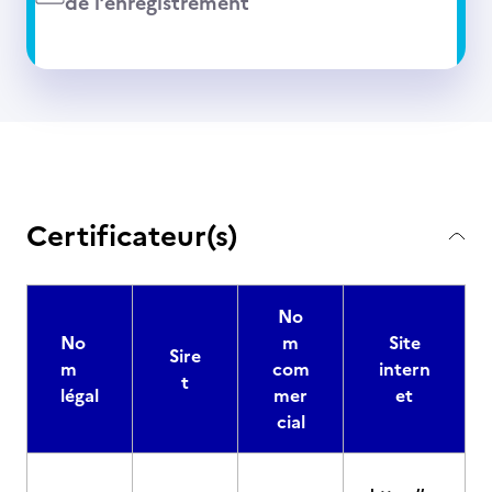
de l’enregistrement
Certificateur(s)
No
No
m
Site
Sire
m
com
intern
t
légal
mer
et
cial