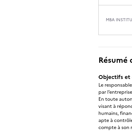
MBA INSTIT
Résumé de
Objectifs et 
Le responsable
par l’entrepris
En toute auton
visant à répond
humains, financ
apte à contrôle
compte à son 