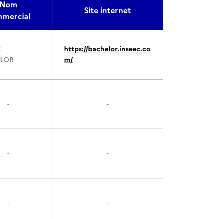
Nom
Site internet
mercial
C
https://bachelor.inseec.co
LOR
m/
-
-
-
-
-
-