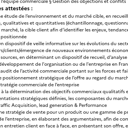
 l’équipe commerciale § Gestion des objections et conflit
 attestées :
ne étude de l’environnement et du marché cible, en recueill
qualitatives et quantitatives (échantillonnage, questionnair
 marché, la cible client afin d’identifier les enjeux, tendan
st positionnée
un dispositif de veille informative sur les évolutions du s
/clients/émergence de nouveaux environnements économiqu
 sources, en déterminant un dispositif de recueil, d’analyse
développement de l'organisation ou de l'entreprise en Fran
 audit de l’activité commerciale portant sur les forces et fa
 le positionnement stratégique de l’offre au regard du marc
 stratégie commerciale de l’entreprise
 à la détermination des objectifs commerciaux qualitatifs e
entations stratégiques définies, les composantes du marché 
Traffic Acquisition, lead generation & Performance
ne stratégie de vente pour un produit ou une gamme de pr
 l’entreprise, en élaborant des argumentaires, afin de co
n entretien client en face à face, en présentant son offre