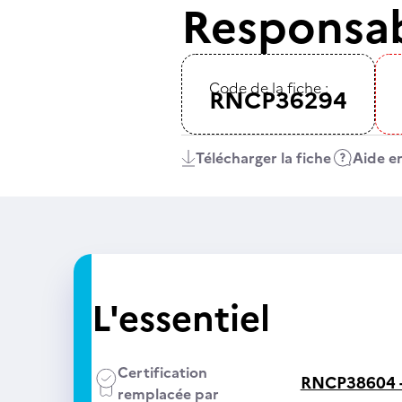
Responsab
Code de la fiche :
RNCP36294
Télécharger la fiche
Aide en
L'essentiel
Certification
RNCP38604 
remplacée par