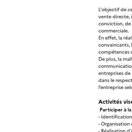
L'objectif de c
vente directe, 
conviction, de 
commerciale.
En effet, la ré
convaincants, 
compétences op
De plus, la ma
communication 
entreprises de 
dans le respec
l’entreprise se
Activités vis
Participer à la
- Identificatio
- Organisation 
- Réalisation 