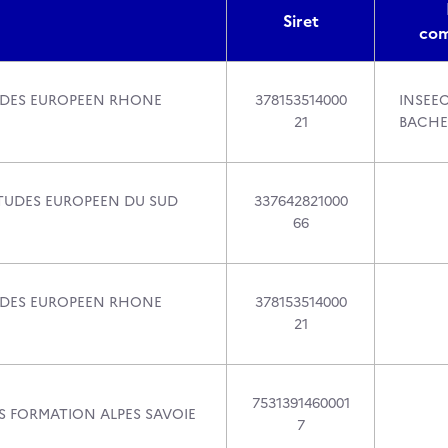
Siret
com
UDES EUROPEEN RHONE
378153514000
INSEE
21
BACHE
TUDES EUROPEEN DU SUD
337642821000
66
UDES EUROPEEN RHONE
378153514000
21
7531391460001
S FORMATION ALPES SAVOIE
7