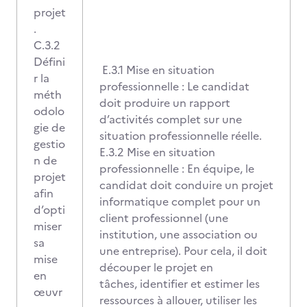
projet
.
C.3.2
Défini
E.3.1 Mise en situation
r la
professionnelle : Le candidat
méth
doit produire un rapport
odolo
d’activités complet sur une
gie de
situation professionnelle réelle.
gestio
E.3.2 Mise en situation
n de
professionnelle : En équipe, le
projet
candidat doit conduire un projet
afin
informatique complet pour un
d’opti
client professionnel (une
miser
institution, une association ou
sa
une entreprise). Pour cela, il doit
mise
découper le projet en
en
tâches, identifier et estimer les
œuvr
ressources à allouer, utiliser les