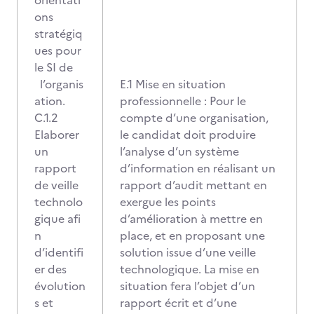
orientati
ons
stratégiq
ues pour
le SI de
l’organis
E.1 Mise en situation
ation.
professionnelle : Pour le
C.1.2
compte d’une organisation,
Elaborer
le candidat doit produire
un
l’analyse d’un système
rapport
d’information en réalisant un
de veille
rapport d’audit mettant en
technolo
exergue les points
gique afi
d’amélioration à mettre en
n
place, et en proposant une
d’identifi
solution issue d’une veille
er des
technologique. La mise en
évolution
situation fera l’objet d’un
s et
rapport écrit et d’une