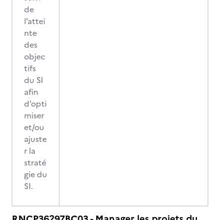
de
l’attei
nte
des
objec
tifs
du SI
afin
d’opti
miser
et/ou
ajuste
r la
straté
gie du
SI.
RNCP36297BC03 - Manager les projets du