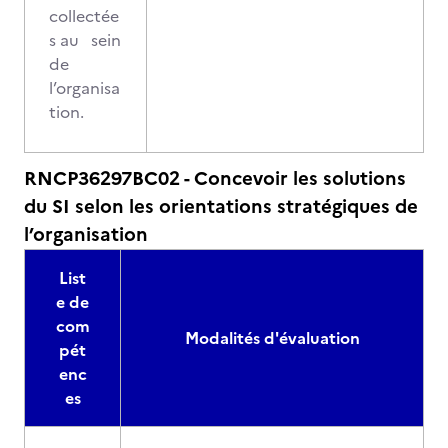
collectée
s au sein
de
l’organisa
tion.
RNCP36297BC02 - Concevoir les solutions
du SI selon les orientations stratégiques de
l’organisation
List
e de
com
Modalités d'évaluation
pét
enc
es