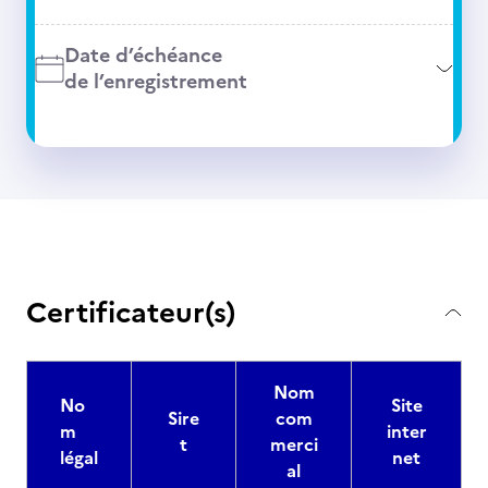
Date d’échéance
de l’enregistrement
Certificateur(s)
Nom
No
Site
Sire
com
m
inter
t
merci
légal
net
al