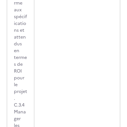
rme
aux
spécif
icatio
ns et
atten
dus
en
terme
s de
ROI
pour
le
projet
.
C.3.4
Mana
ger
les