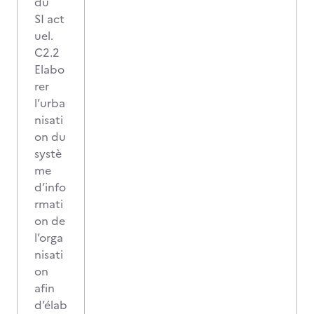
du
SI act
uel.
C2.2
Elabo
rer
l’urba
nisati
on du
systè
me
d’info
rmati
on de
l’orga
nisati
on
afin
d’élab