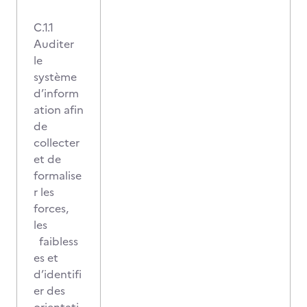
C.1.1
Auditer
le
système
d’inform
ation afin
de
collecter
et de
formalise
r les
forces,
les
faibless
es et
d’identifi
er des