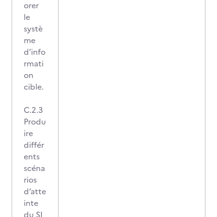
orer
le
systè
me
d’info
rmati
on
cible.
C.2.3
Produ
ire
différ
ents
scéna
rios
d’atte
inte
du SI