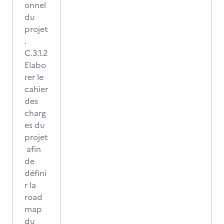
onnel
du
projet
.
C.3.1.2
Elabo
rer le
cahier
des
charg
es du
projet
afin
de
défini
r la
road
map
du