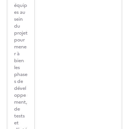
équip
es au
sein
du
projet
pour
mene
r à
bien
les
phase
s de
dével
oppe
ment,
de
tests
et