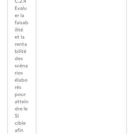
C.2.4
Evalu
er la
faisab
ilité
et la
renta
bilité
des
scéna
rios
élabo
rés
pour
attein
dre le
SI
cible
afin