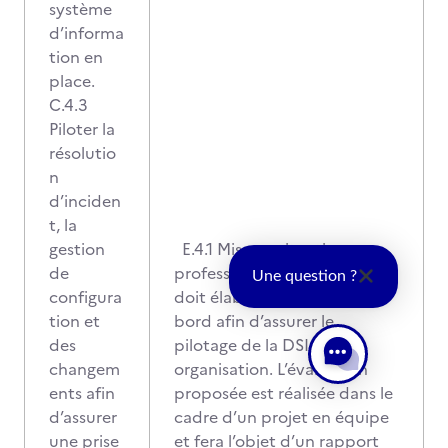
système
d’informa
tion en
place.
C.4.3
Piloter la
résolutio
n
d’inciden
t, la
gestion
E.4.1 Mise en situation
de
professionnelle : Le candidat
Une question ?
configura
doit élaborer un tableau de
tion et
bord afin d’assurer le
des
pilotage de la DSI d’une
changem
organisation. L’évaluation
ents afin
proposée est réalisée dans le
d’assurer
cadre d’un projet en équipe
une prise
et fera l’objet d’un rapport