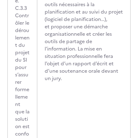
e.
outils nécessaires à la
C.3.3
planification et au suivi du projet
Contr
(logiciel de planification…),
ôler le
et proposer une démarche
dérou
organisationnelle et créer les
lemen
outils de partage de
t du
l’information. La mise en
projet
situation professionnelle fera
du SI
l’objet d’un rapport d’écrit et
pour
d’une soutenance orale devant
s’assu
un jury.
rer
forme
lleme
nt
que la
soluti
on est
confo