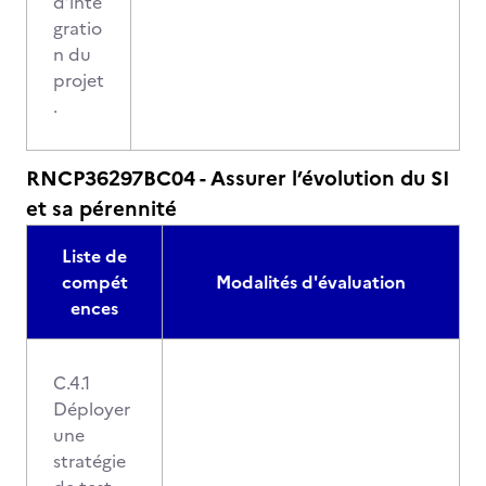
d’inté
gratio
n du
projet
.
RNCP36297BC04 - Assurer l’évolution du SI
et sa pérennité
Liste de
compét
Modalités d'évaluation
ences
C.4.1
Déployer
une
stratégie