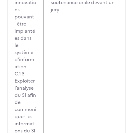
innovatio
soutenance orale devant un
ns
jury.
pouvant
être
implanté
es dans
le
système
d’inform
ation.
C.1.3
Exploiter
l’analyse
du SI afin
de
communi
quer les
informati
ons du SI