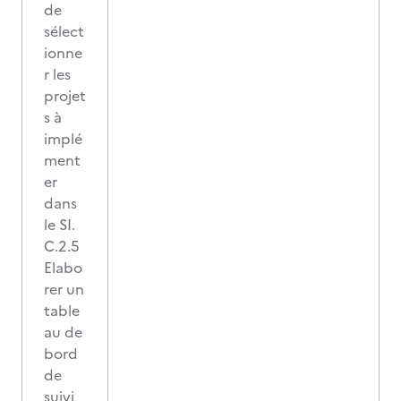
de
sélect
ionne
r les
projet
s à
implé
ment
er
dans
le SI.
C.2.5
Elabo
rer un
table
au de
bord
de
suivi