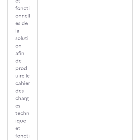
et
foncti
onnell
es de
la
soluti
on
afin
de
prod
uire le
cahier
des
charg
es
techn
ique
et
foncti