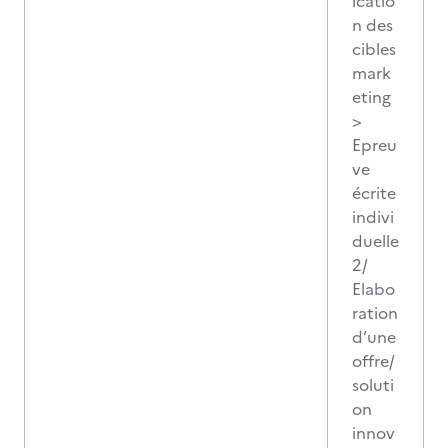
icatio
n des
cibles
mark
eting
>
Epreu
ve
écrite
indivi
duelle
2/
Elabo
ration
d’une
offre/
soluti
on
innov