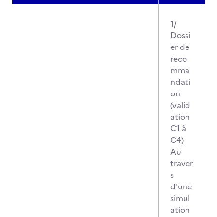
1/
Dossi
er de
reco
mma
ndati
on
(valid
ation
C1 à
C4)
Au
traver
s
d'une
simul
ation