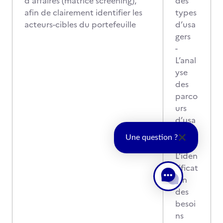
d'affaires (matrice screening),
des
afin de clairement identifier les
types
acteurs-cibles du portefeuille
d’usa
gers
-
L’anal
yse
des
parco
urs
d’usa
ge
Une question ?
-
L’iden
tificat
ion
des
besoi
ns