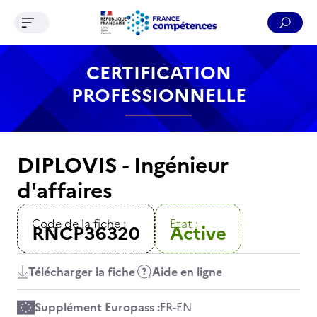
Ouvrir le menu de navigation
Reche
Contenu
Recherche
Menu
Pied de page
CERTIFICATION
PROFESSIONNELLE
DIPLOVIS - Ingénieur
d'affaires
Code de la fiche :
Etat :
RNCP36320
Active
Télécharger la fiche
Aide en ligne
Supplément Europass :
FR
-
EN