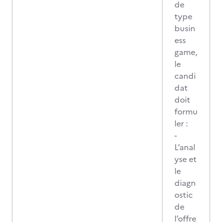
de
type
busin
ess
game,
le
candi
dat
doit
formu
ler :
-
L’anal
yse et
le
diagn
ostic
de
l’offre