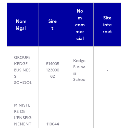
No
m
Site
Nom
Sire
com
inte
légal
t
mer
rnet
cial
GROUPE
Kedge
KEDGE
514005
Busine
BUSINES
123000
-
ss
S
62
School
SCHOOL
MINISTE
RE DE
L'ENSEIG
NEMENT
110044