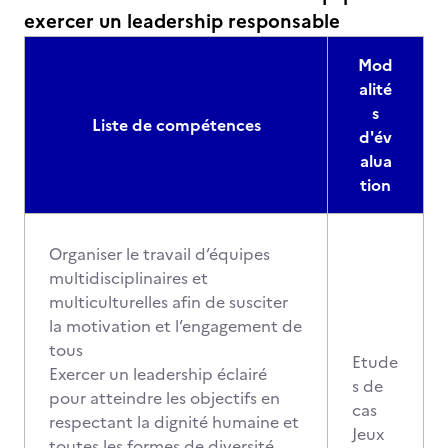
exercer un leadership responsable
Mod
alité
s
Liste de compétences
d'év
alua
tion
Organiser le travail d’équipes
multidisciplinaires et
multiculturelles afin de susciter
la motivation et l’engagement de
tous
Etude
Exercer un leadership éclairé
s de
pour atteindre les objectifs en
cas
respectant la dignité humaine et
Jeux
toutes les formes de diversité