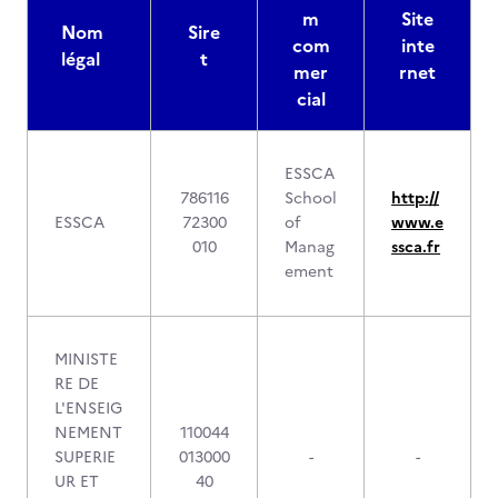
m
Site
Nom
Sire
com
inte
légal
t
mer
rnet
cial
ESSCA
786116
School
http://
ESSCA
72300
of
www.e
010
Manag
ssca.fr
ement
MINISTE
RE DE
L'ENSEIG
NEMENT
110044
SUPERIE
013000
-
-
UR ET
40