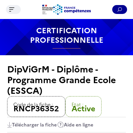
Ouvrir le menu de navigation
Reche
Contenu
Recherche
Menu
Pied de page
CERTIFICATION
PROFESSIONNELLE
DipViGrM - Diplôme -
Programme Grande Ecole
(ESSCA)
Code de la fiche :
Etat :
RNCP36352
Active
Télécharger la fiche
Aide en ligne