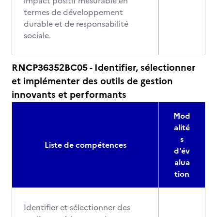
impact positif mesurable en
termes de développement
durable et de responsabilité
sociale.
RNCP36352BC05 - Identifier, sélectionner
et implémenter des outils de gestion
innovants et performants
Mod
alité
s
Liste de compétences
d'év
alua
tion
Identifier et sélectionner des