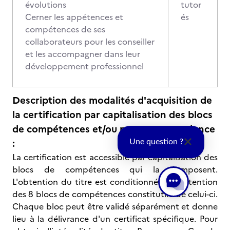
évolutions
tutor
Cerner les appétences et
és
compétences de ses
collaborateurs pour les conseiller
et les accompagner dans leur
développement professionnel
Description des modalités d'acquisition de
la certification par capitalisation des blocs
de compétences et/ou par correspondance
:
Une question ?
La certification est accessible par capitalisation des
blocs de compétences qui la composent.
L'obtention du titre est conditionnée à l'obtention
des 8 blocs de compétences constitutifs de celui-ci.
Chaque bloc peut être validé séparément et donne
lieu à la délivrance d'un certificat spécifique. Pour