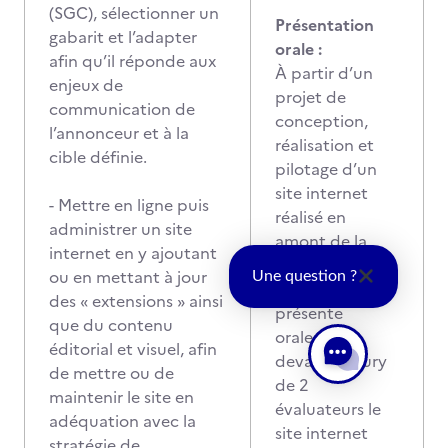
(SGC), sélectionner un
Présentation
gabarit et l’adapter
orale :
afin qu’il réponde aux
À partir d’un
enjeux de
projet de
communication de
conception,
l’annonceur et à la
réalisation et
cible définie.
pilotage d’un
site internet
- Mettre en ligne puis
réalisé en
administrer un site
amont de la
internet en y ajoutant
session, le
ou en mettant à jour
Une question ?
candidat
des « extensions » ainsi
présente
que du contenu
oralement
éditorial et visuel, afin
devant un jury
de mettre ou de
de 2
maintenir le site en
évaluateurs le
adéquation avec la
site internet
stratégie de