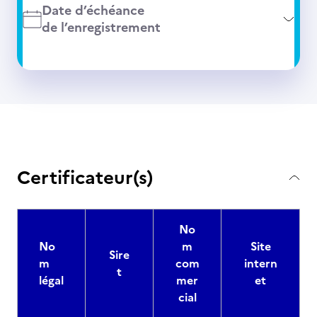
Date d’échéance
de l’enregistrement
Certificateur(s)
No
No
m
Site
Sire
m
com
intern
t
légal
mer
et
cial