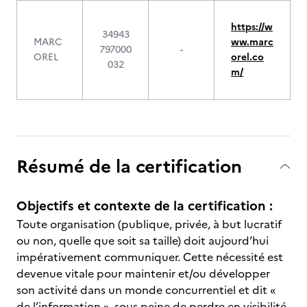
https://w
34943
MARC
ww.marc
797000
-
OREL
orel.co
032
m/
Résumé de la certification
Objectifs et contexte de la certification :
Toute organisation (publique, privée, à but lucratif
ou non, quelle que soit sa taille) doit aujourd’hui
impérativement communiquer. Cette nécessité est
devenue vitale pour maintenir et/ou développer
son activité dans un monde concurrentiel et dit «
de l’information », sous peine de perdre en visibilité