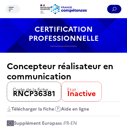
Ouvrir le menu de navigation
Reche
Contenu
Recherche
Menu
Pied de page
CERTIFICATION
PROFESSIONNELLE
Concepteur réalisateur en
communication
Code de la fiche :
Etat :
RNCP36381
Inactive
Télécharger la fiche
Aide en ligne
Supplément Europass :
FR
-
EN