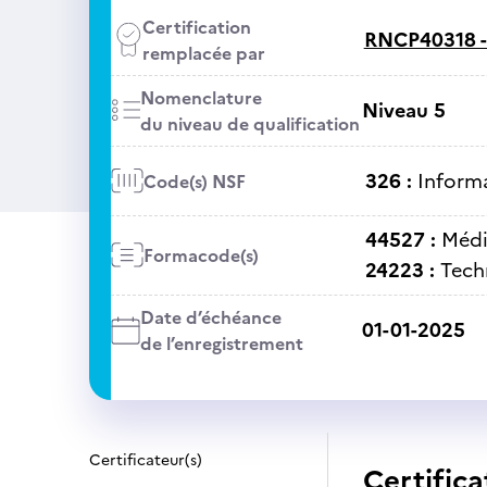
Certification
RNCP40318 
remplacée par
Nomenclature
Niveau 5
du niveau de qualification
326 :
Informa
Code(s) NSF
44527 :
Médi
Formacode(s)
24223 :
Tech
Date d’échéance
01-01-2025
de l’enregistrement
Certificateur(s)
Certifica