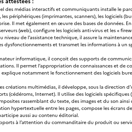
 attestées :
l des médias interactifs et communiquants installe le parc i
, les périphériques (imprimantes, scanners), les logiciels (b
prise. Il met également en œuvre des bases de données. En c
erveurs (web), configure les logiciels anti-virus et les « fire
 niveau de l’assistance technique, il assure la maintenance 
es dysfonctionnements et transmet les informations à un sp
mateur informatique, il conçoit des supports de communicat
ations. Il permet l’appropriation de connaissances et de 
Il explique notamment le fonctionnement des logiciels bur
es créations multimédias, il développe, sous la direction d
rts (cédéroms, Internet). Il utilise des logiciels spécifiques
osites rassemblant du texte, des images et du son ainsi q
gation hypertextuelle entre les pages, compose les écrans 
articipe aussi au contenu éditorial.
rapports à l’attention du commanditaire du produit ou serv