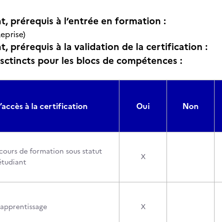
t, prérequis à l’entrée en formation :
eprise)
, prérequis à la validation de la certification :
isctincts pour les blocs de compétences :
’accès à la certification
Oui
Non
cours de formation sous statut
X
étudiant
’apprentissage
X