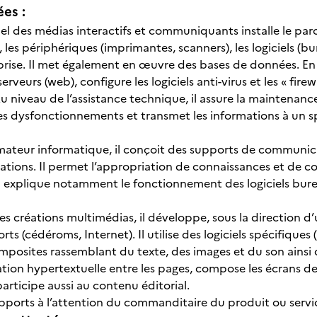
ées :
l des médias interactifs et communiquants installe le parc i
, les périphériques (imprimantes, scanners), les logiciels (b
prise. Il met également en œuvre des bases de données. En c
erveurs (web), configure les logiciels anti-virus et les « fire
 niveau de l’assistance technique, il assure la maintenance 
es dysfonctionnements et transmet les informations à un sp
mateur informatique, il conçoit des supports de communicat
ations. Il permet l’appropriation de connaissances et de 
Il explique notamment le fonctionnement des logiciels bur
es créations multimédias, il développe, sous la direction d
rts (cédéroms, Internet). Il utilise des logiciels spécifiques
osites rassemblant du texte, des images et du son ainsi q
gation hypertextuelle entre les pages, compose les écrans 
articipe aussi au contenu éditorial.
rapports à l’attention du commanditaire du produit ou serv