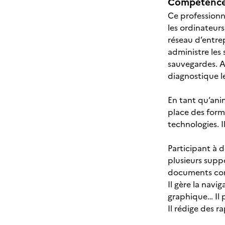
Compétences
Ce professionne
les ordinateurs
réseau d’entre
administre les s
sauvegardes. Au
diagnostique l
En tant qu’ani
place des form
technologies. 
Participant à d
plusieurs suppo
documents comp
Il gère la navi
graphique… Il p
Il rédige des 