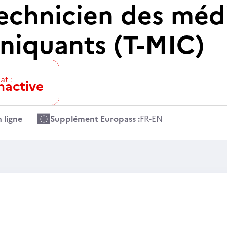
echnicien des médi
iquants (T-MIC)
at :
nactive
 ligne
Supplément Europass :
FR
-
EN