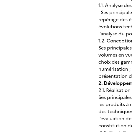
1.1. Analyse d
Ses principales
repérage des év
évolutions tec
l’analyse du p
1.2. Conceptio
Ses principales
volumes en vue
choix des gamme
numérisation ; 
présentation d
2. Développem
2.1. Réalisati
Ses principales
les produits à r
des techniques 
l’évaluation de
constitution d