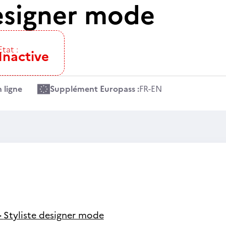
designer mode
Etat :
Inactive
 ligne
Supplément Europass :
FR
-
EN
-
Styliste designer mode