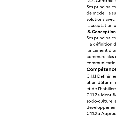
2.2. Contrôle 
Ses principales
de mode ; le su
solutions avec 
l’acceptation o
3. Conception 
Ses principales
; la définitio
lancement d’un
commerciales e
communication 
Compétences
C.1.1.1 Définir
et en détermina
et de l’habille
C.1.1.2a Identi
socio-culturell
développement
C.1.1.2b Appréc