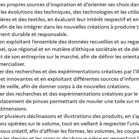
r ses propres sources d’inspiration et d’orienter ses choix
r les évolutions des techniques, des technologies et les util
ières et des textiles, en évaluant leur intérêt respectif et e
afin de les intégrer dans les nouvelles créations à produir
ment durable et responsable.
r, en exploitant l’ensemble des données recueillies et au r
uel, que régional et en matière d’éthique sociétale et de 
de son entreprise sur le marché, afin de définir les orient
mercialiser.
uer des recherches et des expérimentations créatives par l’i
 et innovantes et en exploitant différentes sources d’infor
de veille, afin de donner corps à de nouvelles créations.
uer des recherches et des expérimentations créatives par le
placement de pinces permettant de mouler une toile sur man
 3 dimensions.
er plusieurs déclinaisons et illustrations des produits, en s’a
s opérées sur le volume, tout en veillant à respecter l’uni
sus créatif, afin d’affiner les formes, les volumes, les coup
er les dessins et les croquis de chaque pièce en respectant le