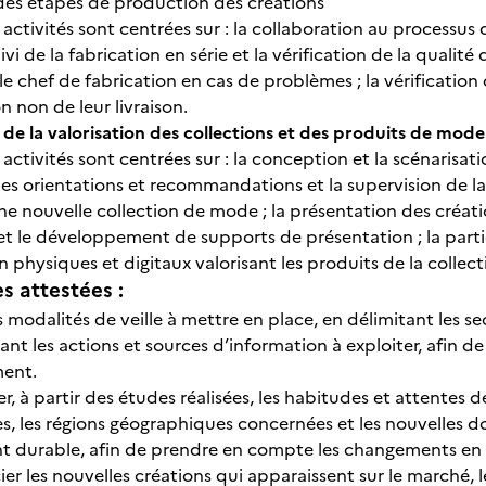
des étapes de production des créations
 activités sont centrées sur : la collaboration au processu
ivi de la fabrication en série et la vérification de la quali
le chef de fabrication en cas de problèmes ; la vérification
n non de leur livraison.
de la valorisation des collections et des produits de mode
 activités sont centrées sur : la conception et la scénaris
n des orientations et recommandations et la supervision de 
e nouvelle collection de mode ; la présentation des créat
t le développement de supports de présentation ; la partic
physiques et digitaux valorisant les produits de la collec
 attestées :
 les modalités de veille à mettre en place, en délimitant les 
nt les actions et sources d’information à exploiter, afin d
ment.
fier, à partir des études réalisées, les habitudes et attente
es, les régions géographiques concernées et les nouvelles do
 durable, afin de prendre en compte les changements e
ier les nouvelles créations qui apparaissent sur le marché, l