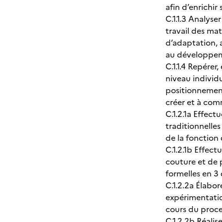
afin d’enrichi
C.1.1.3 Analyse
travail des mat
d’adaptation, 
au développe
C.1.1.4 Repére
niveau individ
positionnement 
créer et à com
C.1.2.1a Effect
traditionnelles
de la fonction 
C.1.2.1b Effect
couture et de 
formelles en
C.1.2.2a Élabor
expérimentation
cours du proces
C.1.2.2b Réalis