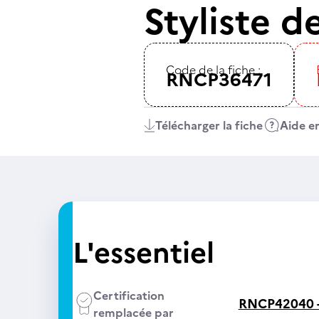
Styliste 
Code de la fiche :
RNCP36471
Télécharger la fiche
Aide en
L'essentiel
Certification
RNCP42040 
remplacée par