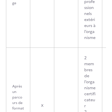
profe
ge
ssion
nels
extéri
eurs à
l’orga
nisme
2
mem
bres
de
l’orga
Après
nisme
un
certifi
parco
cateu
urs de
0
r
X
format
2