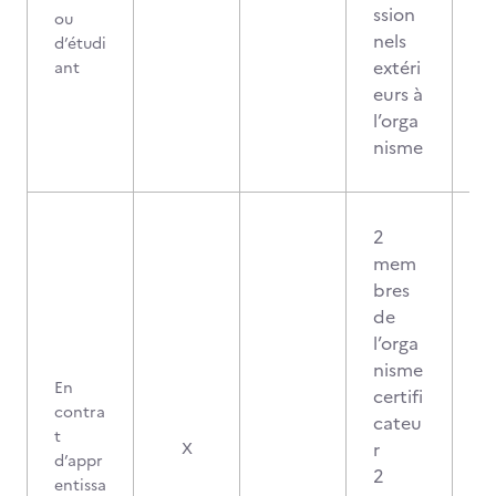
ssion
ou
nels
d’étudi
extéri
ant
eurs à
l’orga
nisme
2
mem
bres
de
l’orga
nisme
En
certifi
contra
cateu
t
0
r
X
d’appr
2
entissa