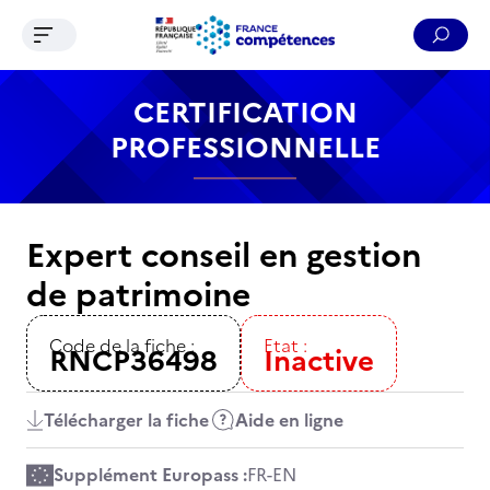
Ouvrir le menu de navigation
Reche
Contenu
Recherche
Menu
Pied de page
CERTIFICATION
PROFESSIONNELLE
Expert conseil en gestion
de patrimoine
Code de la fiche :
Etat :
RNCP36498
Inactive
Télécharger la fiche
Aide en ligne
Supplément Europass :
FR
-
EN