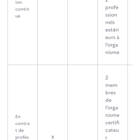
ion
profe
contin
ssion
ue
nels
extéri
eurs à
l’orga
nisme
2
mem
bres
de
l’orga
nisme
En
certifi
contra
cateu
t de
0
r
profes
X