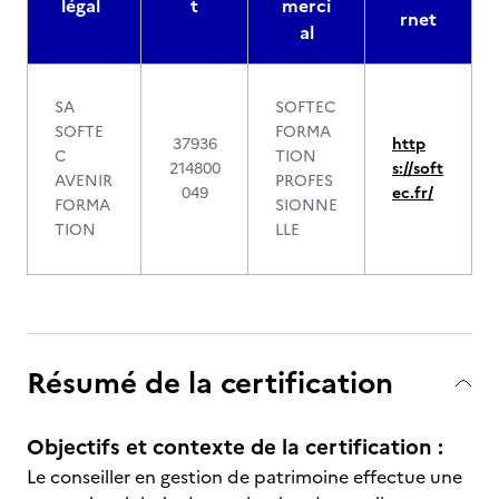
légal
t
merci
rnet
al
SA
SOFTEC
SOFTE
FORMA
37936
http
C
TION
214800
s://soft
AVENIR
PROFES
049
ec.fr/
FORMA
SIONNE
TION
LLE
Résumé de la certification
Objectifs et contexte de la certification :
Le conseiller en gestion de patrimoine effectue une