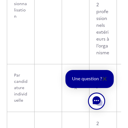
sionna
2
lisatio
profe
n
ssion
nels
extéri
eurs à
l’orga
nisme
Par
Une question ?
candid
ature
X
-
individ
uelle
2