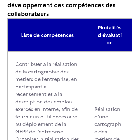
développement des compétences des
collaborateurs
Modalités
Liste de compétences
d'évaluati
on
Contribuer à la réalisation
de la cartographie des
métiers de l’entreprise, en
participant au
recensement et à la
description des emplois
exercés en interne, afin de
Réalisation
fournir un outil nécessaire
d'une
au déploiement de la
cartographi
GEPP de l’entreprise.
e des
Organiser la réalisation des
métiers de