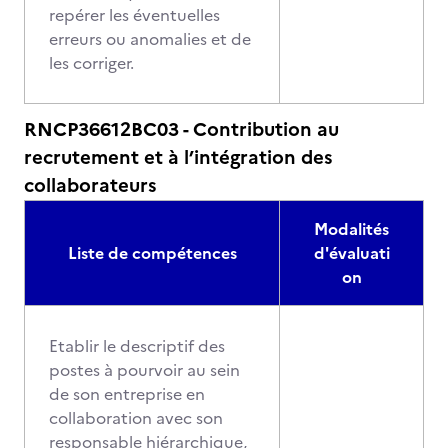
repérer les éventuelles
erreurs ou anomalies et de
les corriger.
RNCP36612BC03 - Contribution au
recrutement et à l’intégration des
collaborateurs
Modalités
Liste de compétences
d'évaluati
on
Etablir le descriptif des
postes à pourvoir au sein
de son entreprise en
collaboration avec son
responsable hiérarchique,