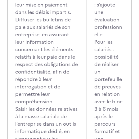
leur mise en paiement
: s’ajoute
dans les délais impartis.
une
Diffuser les bulletins de
évaluation
paie aux salariés de son
professionn
entreprise, en assurant
elle
leur information
Pour les
concernant les éléments
salariés :
relatifs à leur paie dans le
possibilité
respect des obligations de
de réaliser
confidentialité, afin de
un
répondre à leur
portefeuille
interrogation et de
de preuves
permettre leur
en relation
compréhension.
avec le bloc
Saisir les données relatives
3 à 6 mois
à la masse salariale de
après le
l’entreprise dans un outils
parcours
informatique dédié, en
formatif et
s’appuyant sur les
une