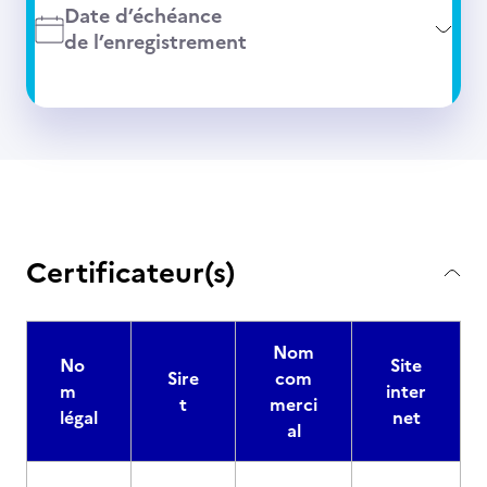
Date d’échéance
de l’enregistrement
Certificateur(s)
Nom
No
Site
Sire
com
m
inter
t
merci
légal
net
al