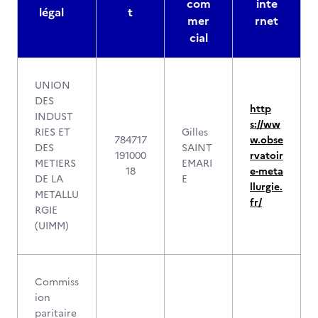
com
inte
légal
t
mer
rnet
cial
UNION
DES
http
INDUST
s://ww
RIES ET
Gilles
784717
w.obse
DES
SAINT
191000
rvatoir
METIERS
EMARI
18
e-meta
DE LA
E
llurgie.
METALLU
fr/
RGIE
(UIMM)
Commiss
ion
paritaire