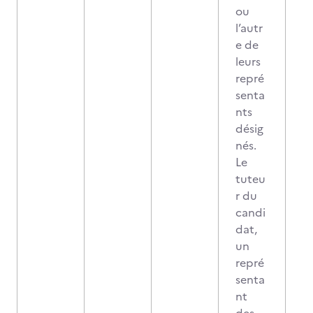
ou
l’autr
e de
leurs
repré
senta
nts
désig
nés.
Le
tuteu
r du
candi
dat,
un
repré
senta
nt