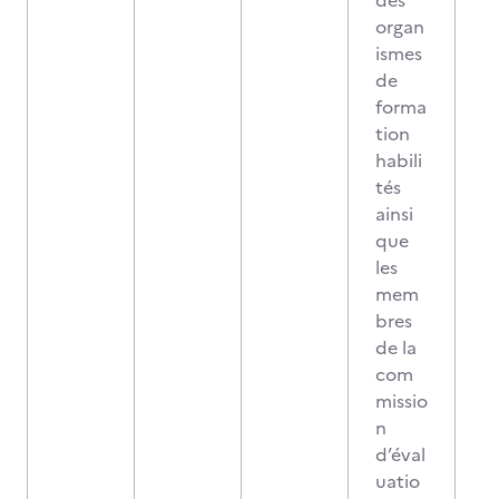
des
organ
ismes
de
forma
tion
habili
tés
ainsi
que
les
mem
bres
de la
com
missio
n
d’éval
uatio