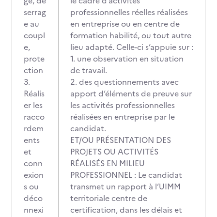
ge, de
le cadre d’activités
serrag
professionnelles réelles réalisées
e au
en entreprise ou en centre de
coupl
formation habilité, ou tout autre
e,
lieu adapté. Celle-ci s’appuie sur :
prote
1. une observation en situation
ction
de travail.
3.
2. des questionnements avec
Réalis
apport d’éléments de preuve sur
er les
les activités professionnelles
racco
réalisées en entreprise par le
rdem
candidat.
ents
ET/OU PRÉSENTATION DES
et
PROJETS OU ACTIVITÉS
conn
RÉALISÉS EN MILIEU
exion
PROFESSIONNEL : Le candidat
s ou
transmet un rapport à l’UIMM
déco
territoriale centre de
nnexi
certification, dans les délais et