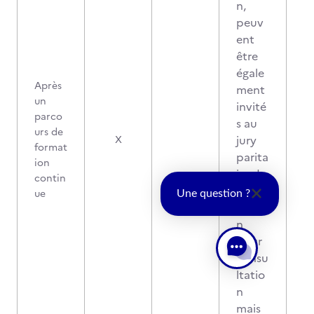
n,
peuv
ent
être
égale
Après
ment
un
invité
parco
s au
urs de
jury
X
format
parita
ion
ire de
contin
délib
ue
Une question ?
ératio
n
pour
consu
ltatio
n
mais