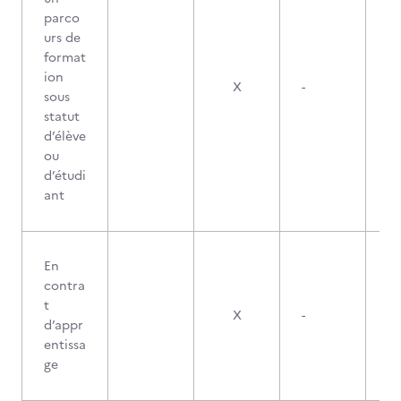
parco
urs de
format
ion
X
-
sous
statut
d’élève
ou
d’étudi
ant
En
contra
t
X
-
d’appr
entissa
ge