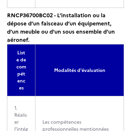
RNCP36700BC02 - L’installation ou la
dépose d’un faisceau d’un équipement,
d’un meuble ou d’un sous ensemble d’un
aéronef.
List
e de
com
Modalités d'évaluation
pét
enc
es
1.
Réalis
er
Les compétences
l’intég
professionnelles mentionnées