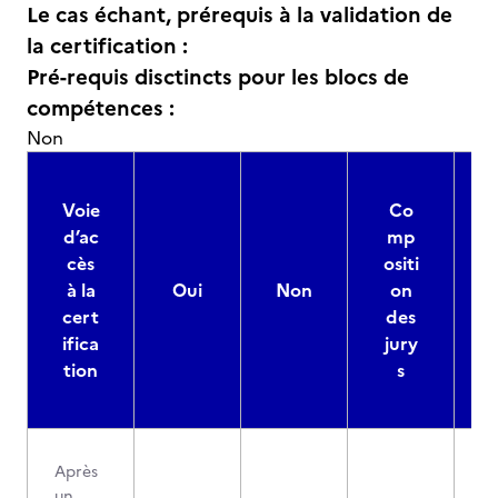
Le cas échant, prérequis à la validation de
la certification :
Pré-requis disctincts pour les blocs de
compétences :
Non
Voie
Co
d’ac
mp
cès
ositi
à la
Oui
Non
on
cert
des
ifica
jury
d
tion
s
Après
un