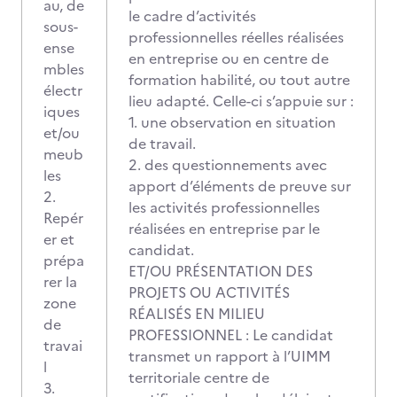
au, de
le cadre d’activités
sous-
professionnelles réelles réalisées
ense
en entreprise ou en centre de
mbles
formation habilité, ou tout autre
électr
lieu adapté. Celle-ci s’appuie sur :
iques
1. une observation en situation
et/ou
de travail.
meub
2. des questionnements avec
les
apport d’éléments de preuve sur
2.
les activités professionnelles
Repér
réalisées en entreprise par le
er et
candidat.
prépa
ET/OU PRÉSENTATION DES
rer la
PROJETS OU ACTIVITÉS
zone
RÉALISÉS EN MILIEU
de
PROFESSIONNEL : Le candidat
travai
transmet un rapport à l’UIMM
l
territoriale centre de
3.