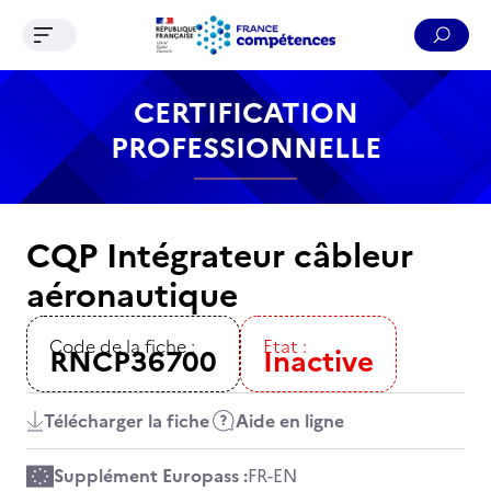
Ouvrir le menu de navigation
Reche
Contenu
Recherche
Menu
Pied de page
CERTIFICATION
PROFESSIONNELLE
CQP Intégrateur câbleur
aéronautique
Code de la fiche :
Etat :
RNCP36700
Inactive
Télécharger la fiche
Aide en ligne
Supplément Europass :
FR
-
EN