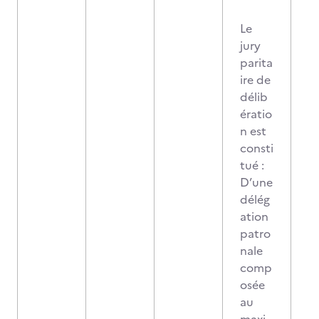
Le
jury
parita
ire de
délib
ératio
n est
consti
tué :
D’une
délég
ation
patro
nale
comp
osée
au