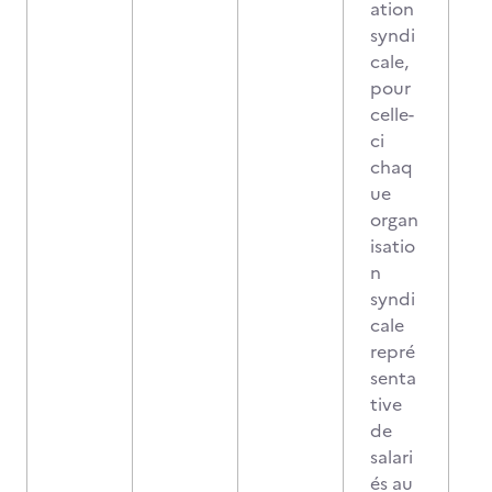
ation
syndi
cale,
pour
celle-
ci
chaq
ue
organ
isatio
n
syndi
cale
repré
senta
tive
de
salari
és au