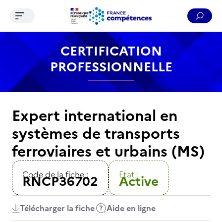
Ouvrir le menu de navigation
Reche
Contenu
Recherche
Menu
Pied de page
CERTIFICATION
PROFESSIONNELLE
Expert international en
systèmes de transports
ferroviaires et urbains (MS)
Code de la fiche :
Etat :
RNCP36702
Active
Télécharger la fiche
Aide en ligne