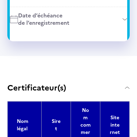
Date d’échéance
de l’enregistrement
Certificateur(s)
No
m
Site
Nom
Sire
com
inte
légal
t
mer
rnet