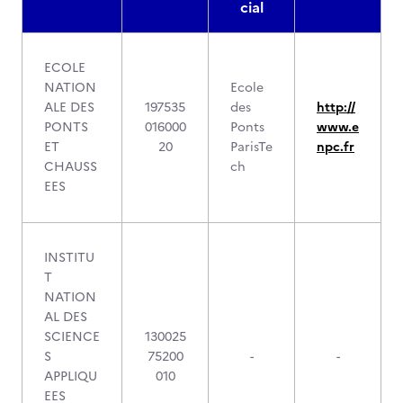
cial
ECOLE
NATION
Ecole
ALE DES
197535
des
http://
PONTS
016000
Ponts
www.e
ET
20
ParisTe
npc.fr
CHAUSS
ch
EES
INSTITU
T
NATION
AL DES
SCIENCE
130025
S
75200
-
-
APPLIQU
010
EES