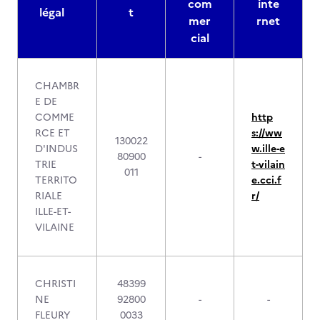
com
inte
légal
t
mer
rnet
cial
CHAMBR
E DE
COMME
http
RCE ET
s://ww
130022
D'INDUS
w.ille-e
80900
-
TRIE
t-vilain
011
TERRITO
e.cci.f
RIALE
r/
ILLE-ET-
VILAINE
CHRISTI
48399
NE
92800
-
-
FLEURY
0033