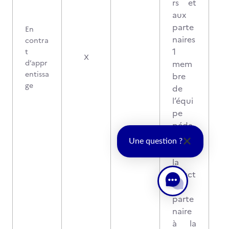
rs et
aux
parte
En
naires
contra
1
t
2
X
d’appr
mem
entissa
bre
ge
de
l’équi
pe
péda
gogiq
Une question ?
ue de
la
struct
ure
parte
naire
à la