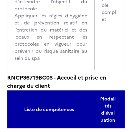
d’atteindre l’objectif du
ole
protocole
compl
Appliquer les règles d’hygiène
et
et de prévention relatif en
l’entretien du matériel et des
locaux en respectant les
protocoles en vigueur pour
prévenir du risque sanitaire au
sein du spa
RNCP36719BC03 - Accueil et prise en
charge du client
Modali
tés
Liste de compétences
d'éval
uation