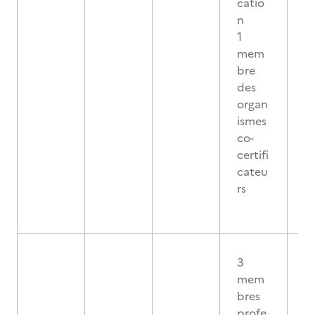
catio
n
1
mem
bre
des
organ
ismes
co-
certifi
cateu
rs
3
mem
bres
profe