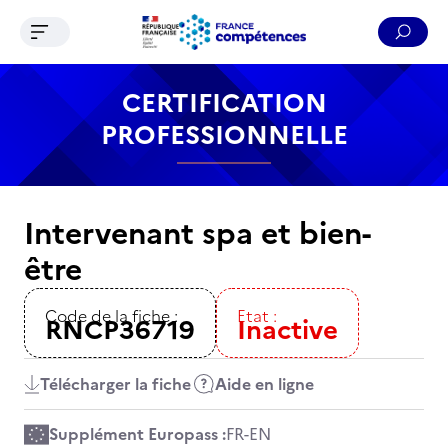
Ouvrir le menu de navigation
Reche
Contenu
Recherche
Menu
Pied de page
CERTIFICATION
PROFESSIONNELLE
Intervenant spa et bien-
être
Code de la fiche :
Etat :
RNCP36719
Inactive
Télécharger la fiche
Aide en ligne
Supplément Europass :
FR
-
EN