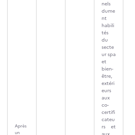
nels
dume
nt
habili
tés
du
secte
ur spa
et
bien-
être,
extéri
eurs
aux
co-
certifi
cateu
Après
rs et
un
aux