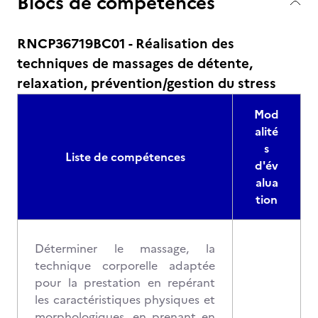
Blocs de compétences
RNCP36719BC01 - Réalisation des
techniques de massages de détente,
relaxation, prévention/gestion du stress
Mod
alité
s
Liste de compétences
d'év
alua
tion
Déterminer le massage, la
technique corporelle adaptée
pour la prestation en repérant
les caractéristiques physiques et
morphologiques, en prenant en