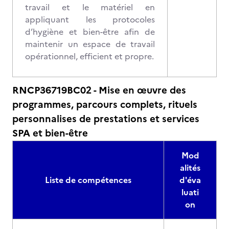
travail et le matériel en
appliquant les protocoles
d’hygiène et bien-être afin de
maintenir un espace de travail
opérationnel, efficient et propre.
RNCP36719BC02 - Mise en œuvre des
programmes, parcours complets, rituels
personnalises de prestations et services
SPA et bien-être
Mod
alités
Liste de compétences
d'éva
luati
on