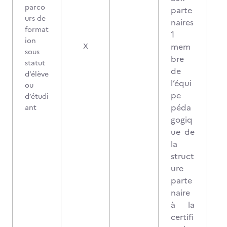
parco
parte
urs de
naires
format
1
ion
2
mem
X
sous
bre
statut
de
d’élève
l’équi
ou
pe
d’étudi
péda
ant
gogiq
ue de
la
struct
ure
parte
naire
à la
certifi