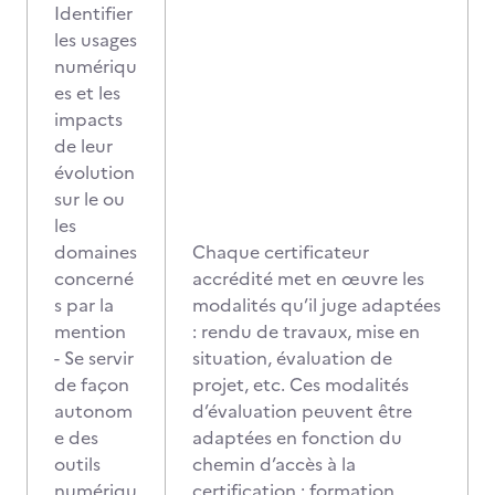
Identifier
les usages
numériqu
es et les
impacts
de leur
évolution
sur le ou
les
domaines
Chaque certificateur
concerné
accrédité met en œuvre les
s par la
modalités qu’il juge adaptées
mention
: rendu de travaux, mise en
- Se servir
situation, évaluation de
de façon
projet, etc. Ces modalités
autonom
d’évaluation peuvent être
e des
adaptées en fonction du
outils
chemin d’accès à la
numériqu
certification : formation