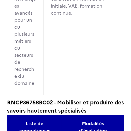
es
initiale, VAE, formation
avancés
continue.
pour un
ou
plusieurs
métiers
ou
secteurs
de
recherch
e du
domaine
RNCP36758BC02 - Mobiliser et produire des
savoirs hautement spécialisés
Liste de
Modalités
compétences
d'évaluation