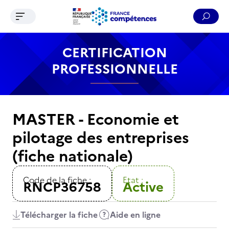
Ouvrir le menu de navigation
Reche
Contenu
Recherche
Menu
Pied de page
CERTIFICATION
PROFESSIONNELLE
MASTER - Economie et
pilotage des entreprises
(fiche nationale)
Code de la fiche :
Etat :
RNCP36758
Active
Télécharger la fiche
Aide en ligne