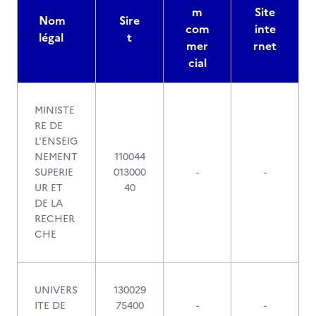
m
Site
Nom
Sire
com
inte
légal
t
mer
rnet
cial
MINISTE
RE DE
L'ENSEIG
NEMENT
110044
SUPERIE
013000
-
-
UR ET
40
DE LA
RECHER
CHE
UNIVERS
130029
ITE DE
75400
-
-