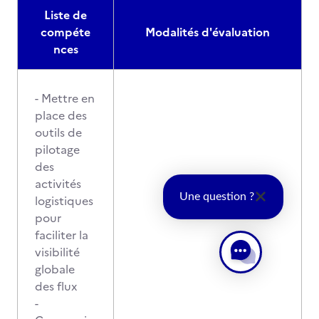
Liste de
compéte
Modalités d'évaluation
nces
- Mettre en
place des
outils de
pilotage
des
activités
Une question ?
logistiques
pour
faciliter la
visibilité
globale
des flux
-