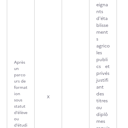
eigna
nts
d'éta
blisse
ment
s
agrico
les
publi
Après
cs et
un
privés
parco
justifi
urs de
ant
format
des
ion
X
sous
titres
statut
ou
d’élève
diplô
ou
mes
d’étudi