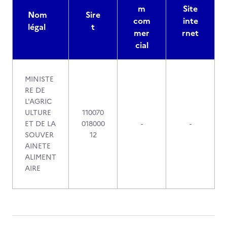
m
Site
Nom
Sire
com
inte
légal
t
mer
rnet
cial
MINISTE
RE DE
L'AGRIC
ULTURE
110070
ET DE LA
018000
-
-
SOUVER
12
AINETE
ALIMENT
AIRE