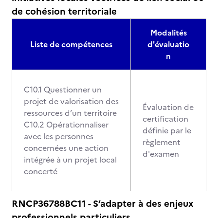
de cohésion territoriale
Modalités
Liste de compétences
d'évaluatio
n
C10.1 Questionner un
projet de valorisation des
Évaluation de
ressources d’un territoire
certification
C10.2 Opérationnaliser
définie par le
avec les personnes
règlement
concernées une action
d'examen
intégrée à un projet local
concerté
RNCP36788BC11 - S’adapter à des enjeux
professionnels particuliers