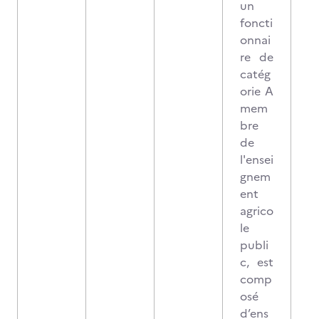
un
foncti
onnai
re de
catég
orie A
mem
bre
de
l'ensei
gnem
ent
agrico
le
publi
c, est
comp
osé
d’ens