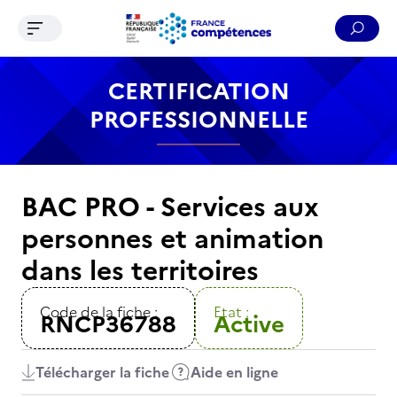
Ouvrir le menu de navigation
Reche
Contenu
Recherche
Menu
Pied de page
CERTIFICATION
PROFESSIONNELLE
BAC PRO - Services aux
personnes et animation
dans les territoires
Code de la fiche :
Etat :
RNCP36788
Active
Télécharger la fiche
Aide en ligne