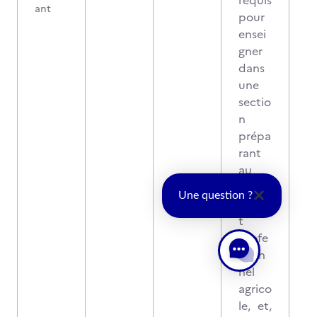
requis
ant
pour
ensei
gner
dans
une
sectio
n
prépa
rant
au
bacca
Une question ?
lauréa
t
profe
ssion
nel
agrico
le, et,