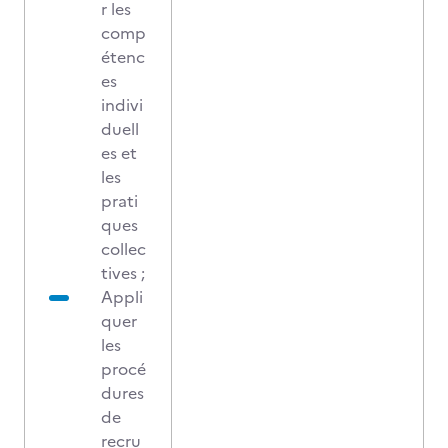
r les
comp
étenc
es
indivi
duell
es et
les
prati
ques
collec
tives ;
Appli
quer
les
procé
dures
de
recru