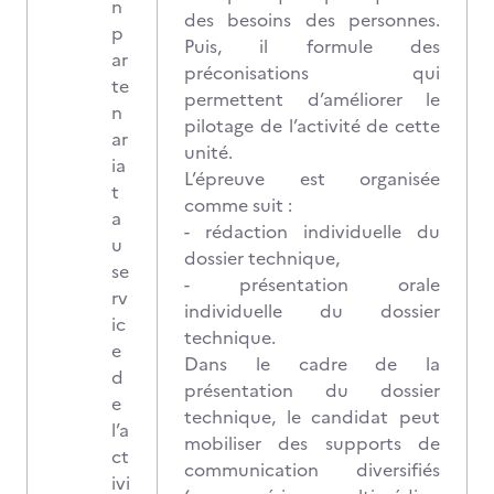
n
des besoins des personnes.
p
Puis, il formule des
ar
préconisations qui
te
permettent d’améliorer le
n
pilotage de l’activité de cette
ar
unité.
ia
L’épreuve est organisée
t
comme suit :
a
- rédaction individuelle du
u
dossier technique,
se
- présentation orale
rv
individuelle du dossier
ic
technique.
e
Dans le cadre de la
d
présentation du dossier
e
technique, le candidat peut
l’a
mobiliser des supports de
ct
communication diversifiés
ivi