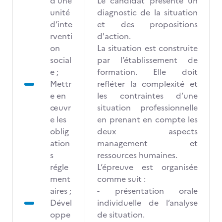
d’une
Le candidat présente un
unité
diagnostic de la situation
d’inte
et des propositions
rventi
d'action.
on
La situation est construite
social
par l’établissement de
e ;
formation. Elle doit
Mettr
refléter la complexité et
e en
les contraintes d’une
œuvr
situation professionnelle
e les
en prenant en compte les
oblig
deux aspects
ation
management et
s
ressources humaines.
régle
L’épreuve est organisée
ment
comme suit :
aires ;
- présentation orale
Dével
individuelle de l’analyse
oppe
de situation.