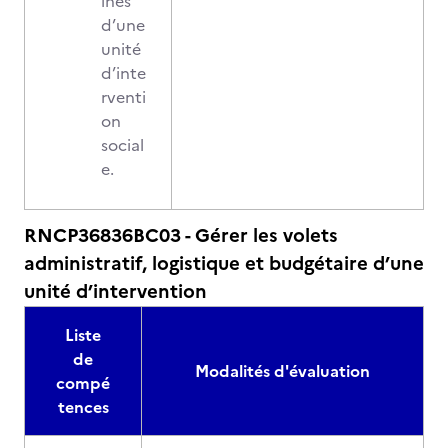
ines
d’une
unité
d’inte
rventi
on
social
e.
RNCP36836BC03 - Gérer les volets
administratif, logistique et budgétaire d’une
unité d’intervention
Liste
de
Modalités d'évaluation
compé
tences