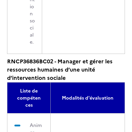
io
n
so
ci
al
e.
RNCP36836BC02 - Manager et gérer les
ressources humaines d’une unité
d’intervention sociale
Liste de
compéten
Modalités d'évaluation
ces
Anim