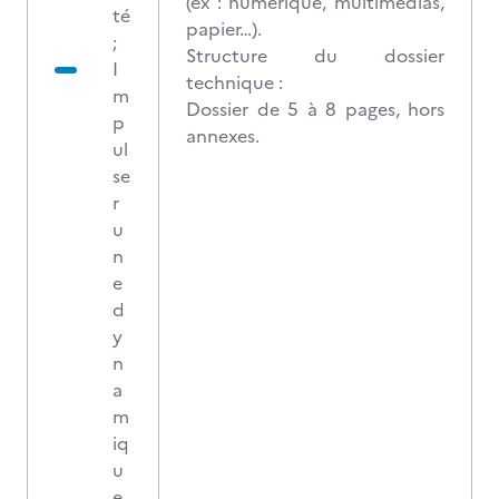
(ex : numérique, multimédias,
té
papier…).
;
Structure du dossier
I
technique :
m
Dossier de 5 à 8 pages, hors
p
annexes.
ul
se
r
u
n
e
d
y
n
a
m
iq
u
e