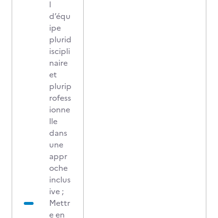
l
d’équ
ipe
plurid
iscipli
naire
et
plurip
rofess
ionne
lle
dans
une
appr
oche
inclus
ive ;
Mettr
e en