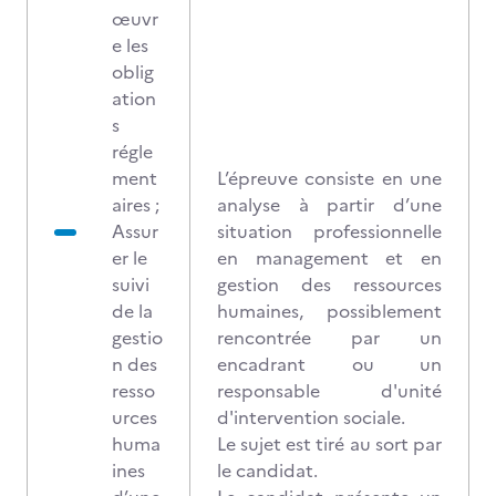
œuvr
e les
oblig
ation
s
régle
ment
L’épreuve consiste en une
aires ;
analyse à partir d’une
Assur
situation professionnelle
er le
en management et en
suivi
gestion des ressources
de la
humaines, possiblement
gestio
rencontrée par un
n des
encadrant ou un
resso
responsable d'unité
urces
d'intervention sociale.
huma
Le sujet est tiré au sort par
ines
le candidat.