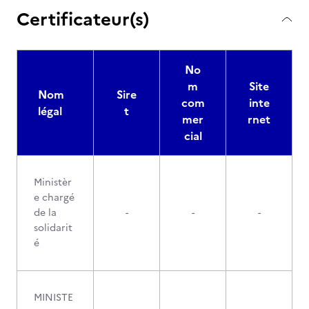
Certificateur(s)
No
m
Site
Nom
Sire
com
inte
légal
t
mer
rnet
cial
Ministèr
e chargé
de la
-
-
-
solidarit
é
MINISTE