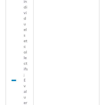
in
di
vi
d
u
el
s
et
c
ol
le
ct
ifs
;
E
v
al
u
er