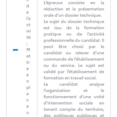
L’épreuve consiste en la
d
rédaction et la présentation
e
orale d’un dossier technique.
l’a
Le sujet du dossier technique
ct
est issu de la formation
ivi
pratique ou de l’activité
té
professionnelle du candidat. Il
;
peut être choisi par le
M
candidat ou relever d’une
et
commande de l’établissement
tr
ou du service. Le sujet est
e
validé par l’établissement de
e
formation en travail social.
n
Le candidat analyse
pl
l’organisation et le
a
fonctionnement d’une unité
c
d’intervention sociale en
e
tenant compte du territoire,
u
des politiques publiques et