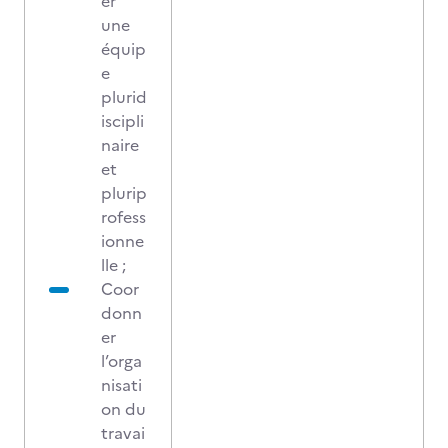
er
une
équip
e
plurid
iscipli
naire
et
plurip
rofess
ionne
lle ;
Coor
donn
er
l’orga
nisati
on du
travai