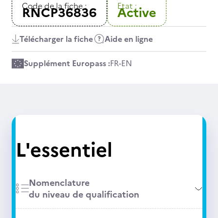
Code de la fiche :
Etat :
RNCP36836
Active
Télécharger la fiche
Aide en ligne
Supplément Europass :
FR
-
EN
L'essentiel
Nomenclature
du niveau de qualification