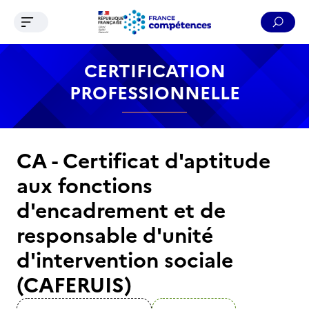
Ouvrir le menu de navigation
Reche
Contenu
Recherche
Menu
Pied de page
CERTIFICATION
PROFESSIONNELLE
CA - Certificat d'aptitude
aux fonctions
d'encadrement et de
responsable d'unité
d'intervention sociale
(CAFERUIS)