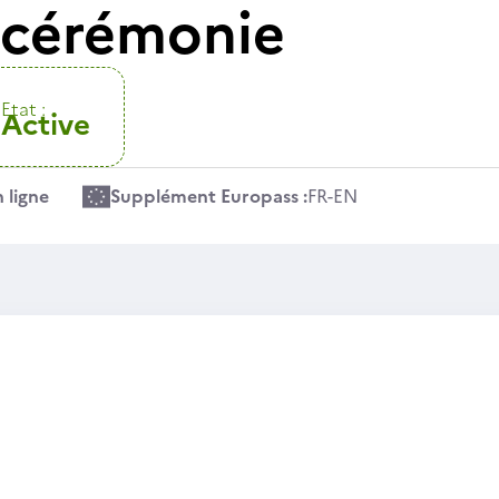
 cérémonie
Etat :
Active
 ligne
Supplément Europass :
FR
-
EN