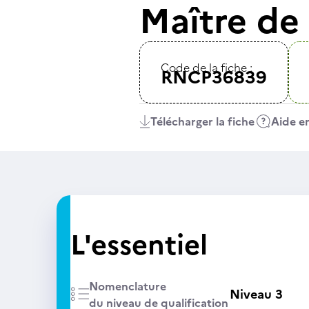
Maître de
Code de la fiche :
RNCP36839
Télécharger la fiche
Aide en
L'essentiel
Nomenclature
Niveau 3
du niveau de qualification