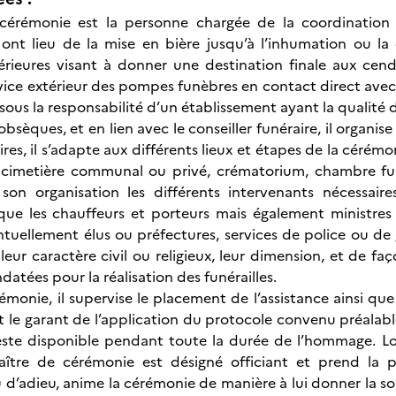
cérémonie est la personne chargée de la coordination
i ont lieu de la mise en bière jusqu’à l’inhumation ou 
érieures visant à donner une destination finale aux cendr
vice extérieur des pompes funèbres en contact direct avec l
ous la responsabilité d’un établissement ayant la qualité d
bsèques, et en lien avec le conseiller funéraire, il organi
res, il s’adapte aux différents lieux et étapes de la cérémon
e, cimetière communal ou privé, crématorium, chambre fu
on organisation les différents intervenants nécessair
 que les chauffeurs et porteurs mais également ministres d
ntuellement élus ou préfectures, services de police ou de
e leur caractère civil ou religieux, leur dimension, et de 
atées pour la réalisation des funérailles.
émonie, il supervise le placement de l’assistance ainsi que
est le garant de l’application du protocole convenu préalab
reste disponible pendant toute la durée de l’hommage. Lor
ître de cérémonie est désigné officiant et prend la par
’adieu, anime la cérémonie de manière à lui donner la so