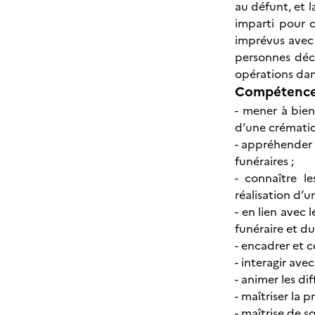
au défunt, et l
imparti pour c
imprévus avec 
personnes décé
opérations dans
Compétences
- mener à bien
d’une crématio
- appréhender l
funéraires ;
- connaître l
réalisation d’u
- en lien avec 
funéraire et du
- encadrer et c
- interagir ave
- animer les d
- maîtriser la 
- maîtrise de s