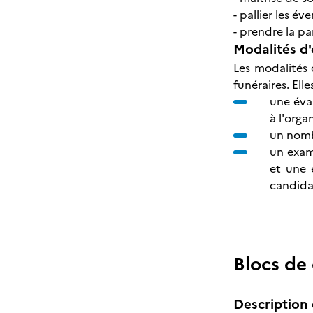
- pallier les é
- prendre la p
Modalités d'
Les modalités 
funéraires. Ell
une éval
à l'orga
un nomb
un exam
et une 
candidat
Blocs de
Description 