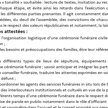
a « tonalité » souhaitée : lecture de textes, invitation au re
haque étape, et évite ainsi les retards dans l’exécution d
les différentes parties prenantes. Il agit constamment dan
dées, du deuil de l’assemblée, des convictions de chacun,
 le respect des valeurs républicaines et notamment, la laïc
 attestées :
 l'organisation logistique d'une cérémonie funéraire civil
n ;
es besoins et préoccupations des familles, être leur référen
es différents types de lieux de sépulture, équipements 
ne cérémonie funéraire ; savoir anticiper et intégrer les par
le conseiller funéraire, traduire les attentes exprimées en 
 défunt ;
oordonner les agents des services funéraires in situ lors de
c des interlocuteurs institutionnels et cultuels en vue de l
ifférents temps d’une cérémonie funéraire dans le respect d
prise de parole en public notamment dans le rôle d’officiant
oi et savoir-être dans l’accueil et le conseil apporté aux per