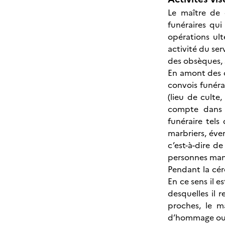
Le maître de 
funéraires qu
opérations ult
activité du ser
des obsèques, s
En amont des o
convois funérai
(lieu de cult
compte dans s
funéraire tels
marbriers, éve
c’est-à-dire d
personnes mand
Pendant la cér
En ce sens il 
desquelles il 
proches, le ma
d’hommage ou d