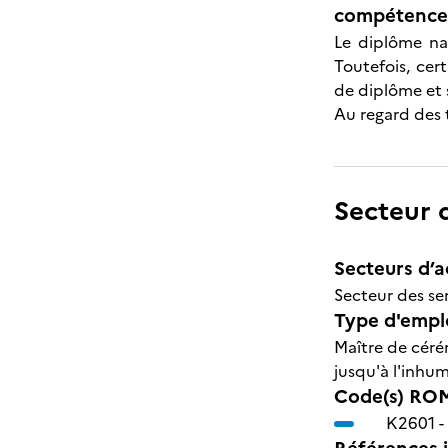
compétences
Le diplôme nat
Toutefois, cer
de diplôme et s
Au regard des 
Secteur d
Secteurs d’ac
Secteur des ser
Type d'emplo
Maître de céré
jusqu'à l'inhu
Code(s) ROM
K2601 -