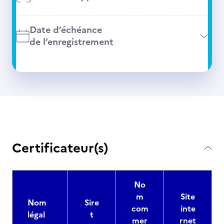
Date d’échéance
de l’enregistrement
Certificateur(s)
No
m
Site
Nom
Sire
com
inte
légal
t
mer
rnet