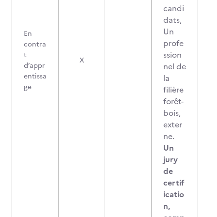
candi
dats,
Un
En
profe
contra
ssion
t
3
X
d’appr
nel de
entissa
la
ge
filière
forêt-
bois,
exter
ne.
Un
jury
de
certif
icatio
n,