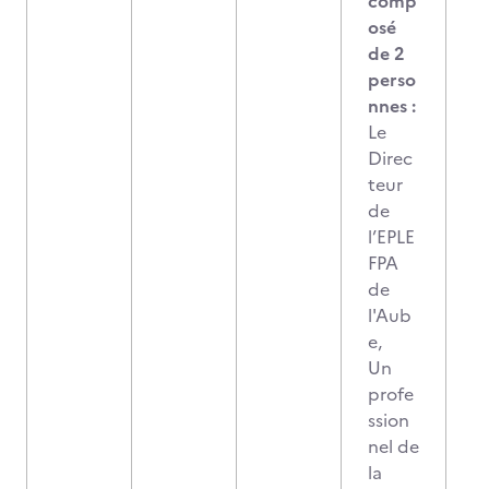
comp
osé
de 2
perso
nnes :
Le
Direc
teur
de
l’EPLE
FPA
de
l'Aub
e,
Un
profe
ssion
nel de
la