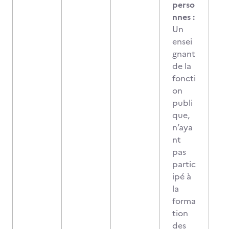
perso
nnes :
Un
ensei
gnant
de la
foncti
on
publi
que,
n’aya
nt
pas
partic
ipé à
la
forma
tion
des