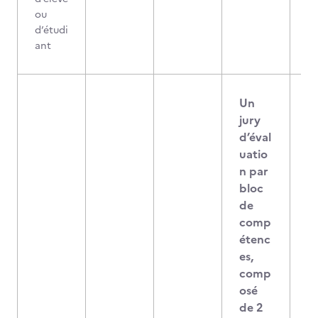
ou
d’étudi
ant
Un
jury
d’éval
uatio
n par
bloc
de
comp
étenc
es,
comp
osé
de 2