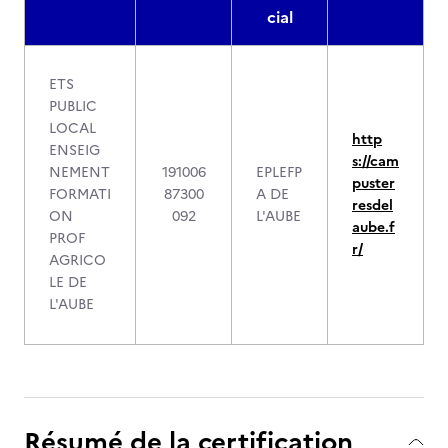
cial
ETS
PUBLIC
LOCAL
http
ENSEIG
s://cam
NEMENT
191006
EPLEFP
puster
FORMATI
87300
A DE
resdel
ON
092
L'AUBE
aube.f
PROF
r/
AGRICO
LE DE
L'AUBE
Résumé de la certification