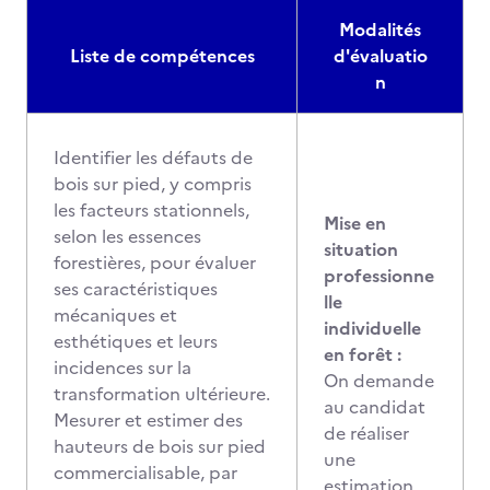
Modalités
Liste de compétences
d'évaluatio
n
Identifier les défauts de
bois sur pied, y compris
les facteurs stationnels,
Mise en
selon les essences
situation
forestières, pour évaluer
professionne
ses caractéristiques
lle
mécaniques et
individuelle
esthétiques et leurs
en forêt :
incidences sur la
On demande
transformation ultérieure.
au candidat
Mesurer et estimer des
de réaliser
hauteurs de bois sur pied
une
commercialisable, par
estimation