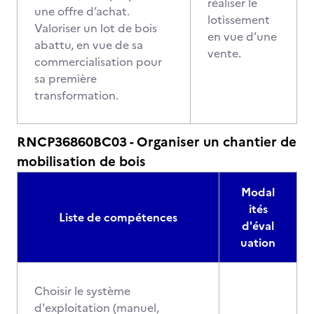
réaliser le
une offre d’achat.
lotissement
Valoriser un lot de bois
en vue d’une
abattu, en vue de sa
vente.
commercialisation pour
sa première
transformation.
RNCP36860BC03 - Organiser un chantier de
mobilisation de bois
Modal
ités
Liste de compétences
d'éval
uation
Choisir le système
d'exploitation (manuel,