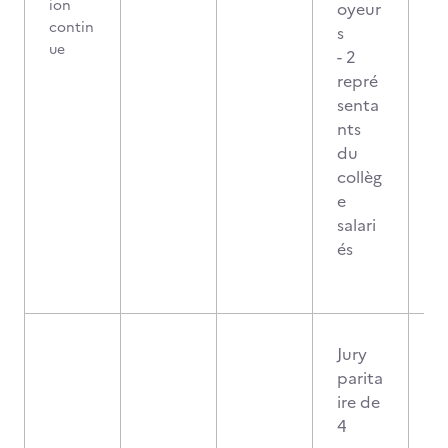
ion
oyeur
contin
s
ue
- 2
repré
senta
nts
du
collèg
e
salari
és
Jury
parita
ire de
4