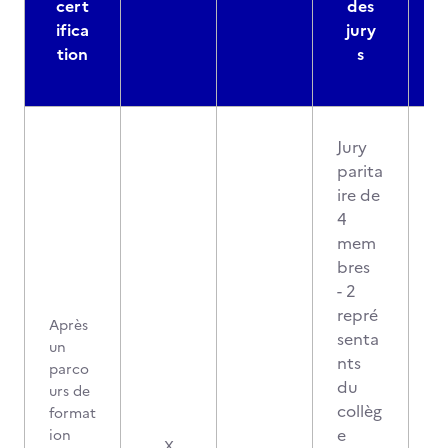
cert
des
ifica
jury
d
tion
s
Jury
parita
ire de
4
mem
bres
- 2
repré
Après
senta
un
nts
parco
du
urs de
collèg
format
e
ion
2
X