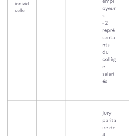
empl
individ
oyeur
uelle
s
- 2
repré
senta
nts
du
collèg
e
salari
és
Jury
parita
ire de
4