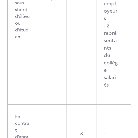
sous
empl
statut
oyeur
d’élève
s
ou
- 2
d’étudi
repré
ant
senta
nts
du
collèg
e
salari
és
En
contra
t
X
-
d’appr