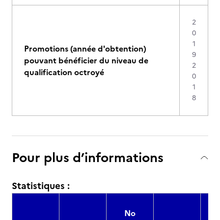
2
0
1
Promotions (année d'obtention)
9
pouvant bénéficier du niveau de
2
qualification octroyé
0
1
8
Pour plus d’informations
Statistiques :
No