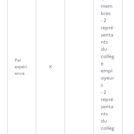
mem
bres
- 2
repré
senta
nts
du
collèg
Par
e
2
expéri
X
empl
ence
oyeur
s
- 2
repré
senta
nts
du
collèg