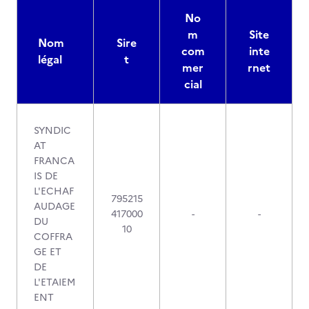
No
m
Site
Nom
Sire
com
inte
légal
t
mer
rnet
cial
SYNDIC
AT
FRANCA
IS DE
L'ECHAF
795215
AUDAGE
417000
-
-
DU
10
COFFRA
GE ET
DE
L'ETAIEM
ENT