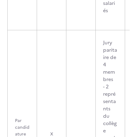
salari
és
Jury
parita
ire de
4
mem
bres
- 2
repré
senta
nts
du
Par
collèg
candid
e
2
ature
X