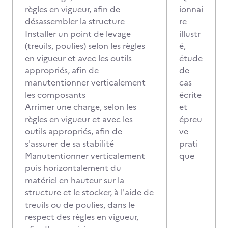
règles en vigueur, afin de
ionnai
désassembler la structure
re
Installer un point de levage
illustr
(treuils, poulies) selon les règles
é,
en vigueur et avec les outils
étude
appropriés, afin de
de
manutentionner verticalement
cas
les composants
écrite
Arrimer une charge, selon les
et
règles en vigueur et avec les
épreu
outils appropriés, afin de
ve
s'assurer de sa stabilité
prati
Manutentionner verticalement
que
puis horizontalement du
matériel en hauteur sur la
structure et le stocker, à l'aide de
treuils ou de poulies, dans le
respect des règles en vigueur,