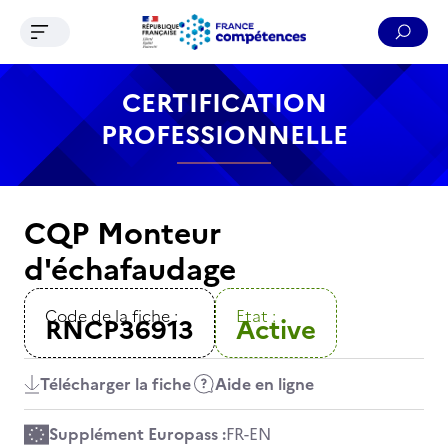
Ouvrir le menu de navigation
Reche
Contenu
Recherche
Menu
Pied de page
CERTIFICATION
PROFESSIONNELLE
CQP Monteur
d'échafaudage
Code de la fiche :
Etat :
RNCP36913
Active
Télécharger la fiche
Aide en ligne
Supplément Europass :
FR
-
EN