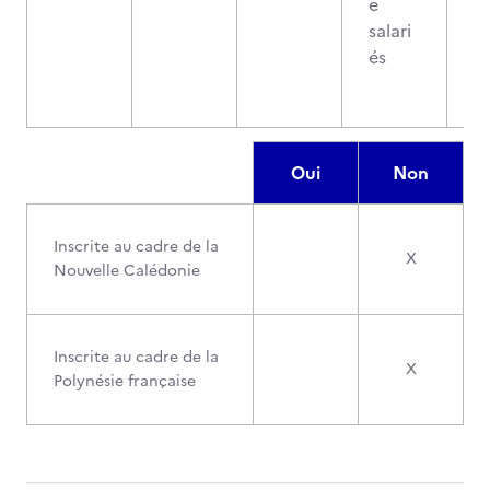
e
salari
és
Oui
Non
Inscrite au cadre de la
X
Nouvelle Calédonie
Inscrite au cadre de la
X
Polynésie française