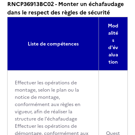
RNCP36913BC02 - Monter un échafaudage
dans le respect des règles de sécurité
Mod
alité
s
Liste de compétences
d'év
alua
tion
Effectuer les opérations de
montage, selon le plan ou la
notice de montage,
conformément aux règles en
vigueur, afin de réaliser la
structure de l'échafaudage
Effectuer les opérations de
démontage, conformément aux
Quest