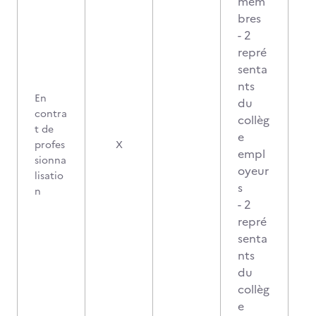
mem
bres
- 2
repré
senta
nts
En
du
contra
collèg
t de
e
2
profes
X
empl
sionna
oyeur
lisatio
s
n
- 2
repré
senta
nts
du
collèg
e