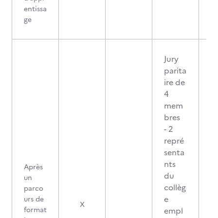
entissa
ge
Jury
parita
ire de
4
mem
bres
- 2
repré
senta
nts
Après
du
un
collèg
parco
e
urs de
2
X
format
empl