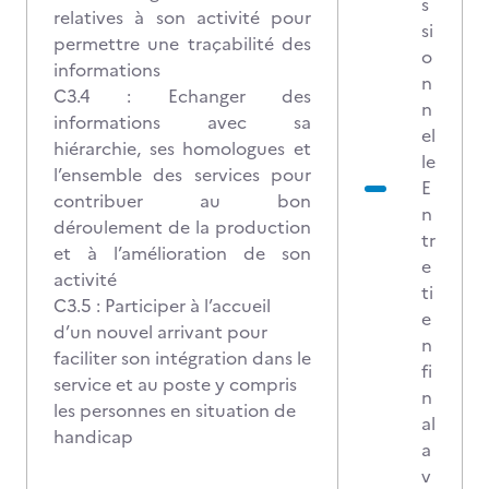
s
relatives à son activité pour
si
permettre une traçabilité des
o
informations
n
C3.4 : Echanger des
n
informations avec sa
el
hiérarchie, ses homologues et
le
l’ensemble des services pour
E
contribuer au bon
n
déroulement de la production
tr
et à l’amélioration de son
e
activité
ti
C3.5 : Participer à l’accueil
e
d’un nouvel arrivant pour
n
faciliter son intégration dans le
fi
service et au poste y compris
n
les personnes en situation de
al
handicap
a
v