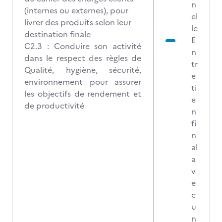
n
(internes ou externes), pour
el
livrer des produits selon leur
le
destination finale
E
C2.3 : Conduire son activité
n
dans le respect des règles de
tr
Qualité, hygiène, sécurité,
e
environnement pour assurer
ti
les objectifs de rendement et
e
de productivité
n
fi
n
al
a
v
e
c
u
n