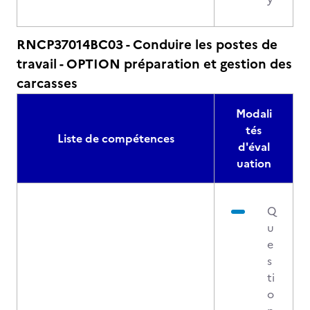
RNCP37014BC03 - Conduire les postes de
travail - OPTION préparation et gestion des
carcasses
Modali
tés
Liste de compétences
d'éval
uation
Q
u
e
s
ti
o