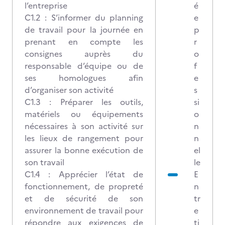
l’entreprise
é
C1.2 : S’informer du planning
e
de travail pour la journée en
p
prenant en compte les
r
consignes auprès du
o
responsable d’équipe ou de
f
ses homologues afin
e
d’organiser son activité
s
C1.3 : Préparer les outils,
si
matériels ou équipements
o
nécessaires à son activité sur
n
les lieux de rangement pour
n
assurer la bonne exécution de
el
son travail
le
C1.4 : Apprécier l’état de
E
fonctionnement, de propreté
n
et de sécurité de son
tr
environnement de travail pour
e
répondre aux exigences de
ti