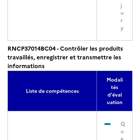
j
u
r
y
RNCP37014BC04 - Contrôler les produits
travaillés, enregistrer et transmettre les
informations
Modali
tés
Liste de compétences
d'éval
uation
Q
u
e