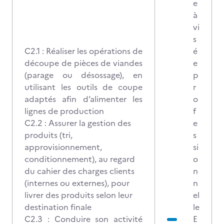
e
à
vi
s
C2.1 : Réaliser les opérations de
é
découpe de pièces de viandes
e
(parage ou désossage), en
p
utilisant les outils de coupe
r
adaptés afin d’alimenter les
o
lignes de production
f
C2.2 : Assurer la gestion des
e
produits (tri,
s
approvisionnement,
si
conditionnement), au regard
o
du cahier des charges clients
n
(internes ou externes), pour
n
livrer des produits selon leur
el
destination finale
le
C2.3 : Conduire son activité
E