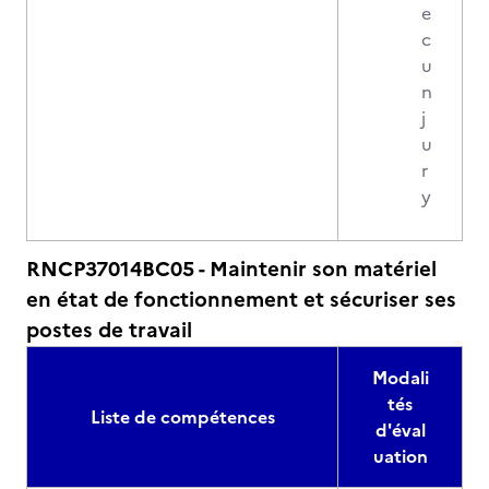
e
c
u
n
j
u
r
y
RNCP37014BC05 - Maintenir son matériel
en état de fonctionnement et sécuriser ses
postes de travail
Modali
tés
Liste de compétences
d'éval
uation