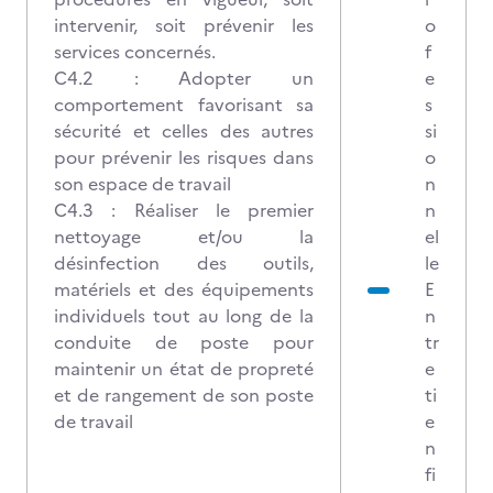
intervenir, soit prévenir les
o
services concernés.
f
C4.2 : Adopter un
e
comportement favorisant sa
s
sécurité et celles des autres
si
pour prévenir les risques dans
o
son espace de travail
n
C4.3 : Réaliser le premier
n
nettoyage et/ou la
el
désinfection des outils,
le
matériels et des équipements
E
individuels tout au long de la
n
conduite de poste pour
tr
maintenir un état de propreté
e
et de rangement de son poste
ti
de travail
e
n
fi