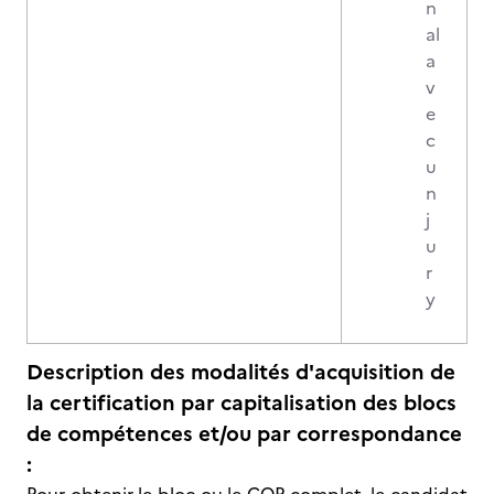
n
al
a
v
e
c
u
n
j
u
r
y
Description des modalités d'acquisition de
la certification par capitalisation des blocs
de compétences et/ou par correspondance
: