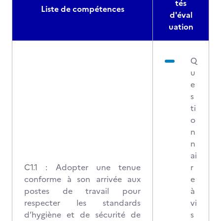
tés
Liste de compétences
d'éval
uation
Q
u
e
s
ti
o
n
n
ai
C1.1 : Adopter une tenue
r
conforme à son arrivée aux
e
postes de travail pour
à
respecter les standards
vi
d’hygiène et de sécurité de
s