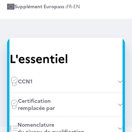
Supplément Europass :
FR
-
EN
L'essentiel
CCN1
Certification
remplacée par
Nomenclature
du niveau de qualification