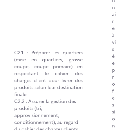
n
n
ai
r
e
à
vi
s
C2.1 : Préparer les quartiers
é
(mise en quartiers, grosse
e
coupe, coupe primaire) en
p
respectant le cahier des
r
charges client pour livrer des
o
produits selon leur destination
f
finale
e
C2.2 : Assurer la gestion des
s
produits (tri,
si
approvisionnement,
o
conditionnement), au regard
n
du cahier des charges clients