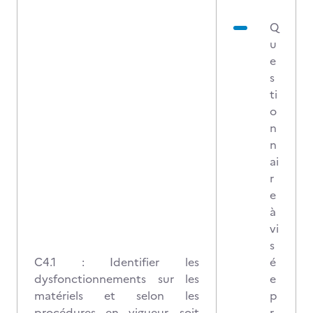
Q
u
e
s
ti
o
n
n
ai
r
e
à
vi
s
C4.1 : Identifier les
é
dysfonctionnements sur les
e
matériels et selon les
p
procédures en vigueur, soit
r