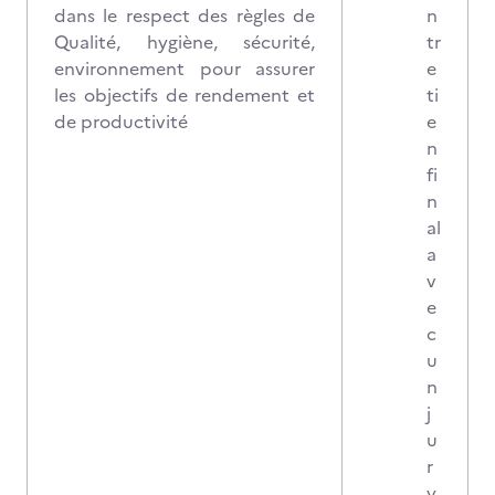
dans le respect des règles de
n
Qualité, hygiène, sécurité,
tr
environnement pour assurer
e
les objectifs de rendement et
ti
de productivité
e
n
fi
n
al
a
v
e
c
u
n
j
u
r
y