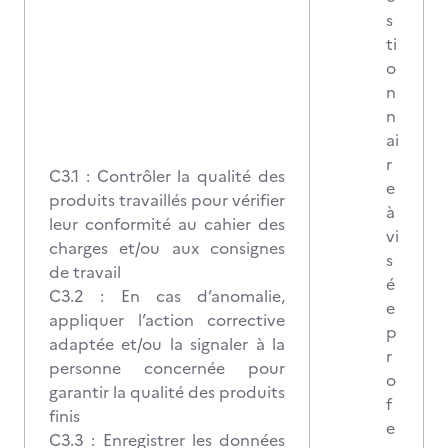
s
ti
o
n
n
ai
r
C3.1 : Contrôler la qualité des
e
produits travaillés pour vérifier
à
leur conformité au cahier des
vi
charges et/ou aux consignes
s
de travail
é
C3.2 : En cas d’anomalie,
e
appliquer l’action corrective
p
adaptée et/ou la signaler à la
r
personne concernée pour
o
garantir la qualité des produits
f
finis
e
C3.3 : Enregistrer les données