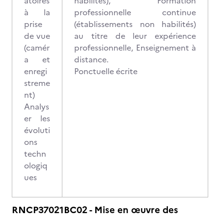
atoires
habilités), Formation
à la
professionnelle continue
prise
(établissements non habilités)
de vue
au titre de leur expérience
(camér
professionnelle, Enseignement à
a et
distance.
enregi
Ponctuelle écrite
streme
nt)
Analys
er les
évoluti
ons
techn
ologiq
ues
RNCP37021BC02 - Mise en œuvre des