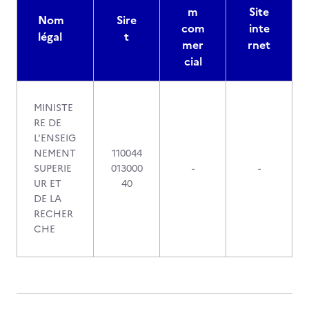
m
Site
Nom
Sire
com
inte
légal
t
mer
rnet
cial
MINISTE
RE DE
L'ENSEIG
NEMENT
110044
SUPERIE
013000
-
-
UR ET
40
DE LA
RECHER
CHE