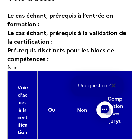
Le cas échant, prérequis à l’entrée en
formation :
Le cas échant, prérequis à la validation de
la certification :
Pré-requis disctincts pour les blocs de
compétences :
Non
Une question ?
Voie
d’ac
Comp
cès
osition
à la
Oui
Non
des
cert
jurys
ifica
tion