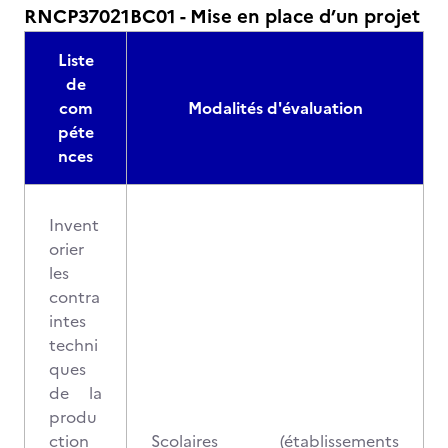
RNCP37021BC01 - Mise en place d’un projet
Liste
de
com
Modalités d'évaluation
péte
nces
Invent
orier
les
contra
intes
techni
ques
de la
produ
ction
Scolaires (établissements