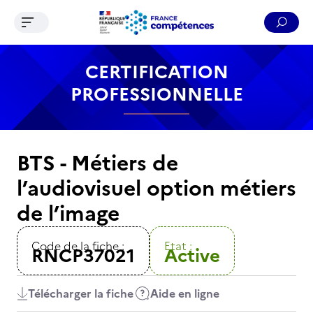
Ouvrir le menu de navigation
Reche
Contenu
Recherche
Menu
Pied de page
CERTIFICATION
PROFESSIONNELLE
BTS - Métiers de
l’audiovisuel option métiers
de l’image
Code de la fiche :
Etat :
RNCP37021
Active
Télécharger la fiche
Aide en ligne