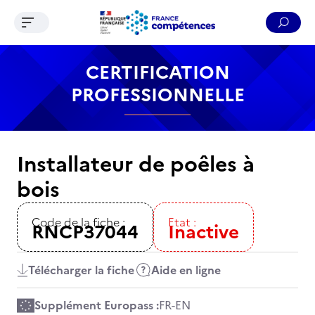
Ouvrir le menu de navigation
Reche
Contenu
Recherche
Menu
Pied de page
CERTIFICATION
PROFESSIONNELLE
Installateur de poêles à
bois
Code de la fiche :
Etat :
RNCP37044
Inactive
Télécharger la fiche
Aide en ligne
Supplément Europass :
FR
-
EN