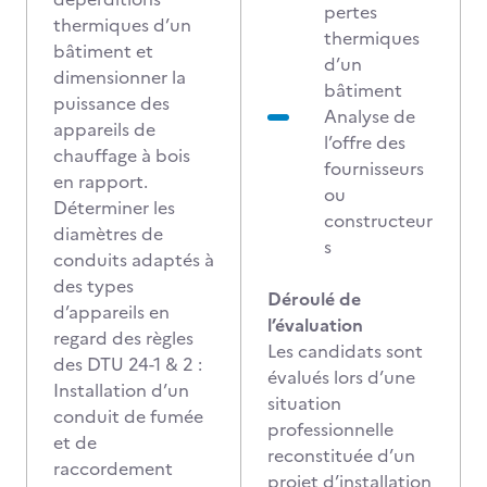
pertes
thermiques d’un
thermiques
bâtiment et
d’un
dimensionner la
bâtiment
puissance des
Analyse de
appareils de
l’offre des
chauffage à bois
fournisseurs
en rapport.
ou
Déterminer les
constructeur
diamètres de
s
conduits adaptés à
des types
Déroulé de
d’appareils en
l’évaluation
regard des règles
Les candidats sont
des DTU 24-1 & 2 :
évalués lors d’une
Installation d’un
situation
conduit de fumée
professionnelle
et de
reconstituée d’un
raccordement
projet d’installation