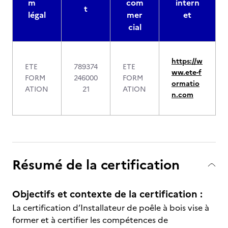
m
com
intern
t
légal
mer
et
cial
https://w
ETE
789374
ETE
ww.ete-f
FORM
246000
FORM
ormatio
ATION
21
ATION
n.com
Résumé de la certification
Objectifs et contexte de la certification :
La certification d’Installateur de poêle à bois vise à
former et à certifier les compétences de