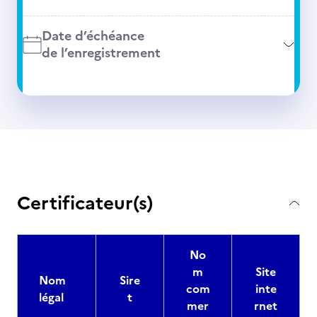
Date d’échéance
de l’enregistrement
Certificateur(s)
No
m
Site
Nom
Sire
com
inte
légal
t
mer
rnet