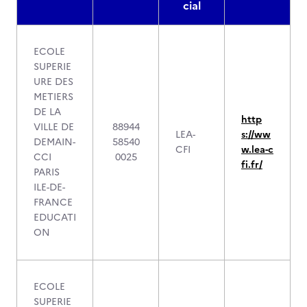
cial
ECOLE
SUPERIE
URE DES
METIERS
DE LA
http
VILLE DE
88944
LEA-
s://ww
DEMAIN-
58540
CFI
w.lea-c
CCI
0025
fi.fr/
PARIS
ILE-DE-
FRANCE
EDUCATI
ON
ECOLE
SUPERIE