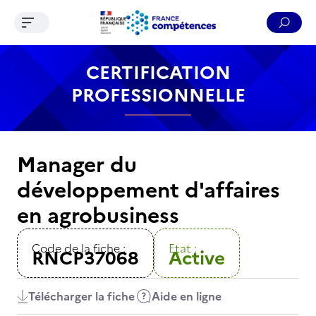
Ouvrir le menu de navigation
Reche
Contenu
Recherche
Menu
Pied de page
CERTIFICATION
PROFESSIONNELLE
Manager du
développement d'affaires
en agrobusiness
Code de la fiche :
Etat :
RNCP37068
Active
Télécharger la fiche
Aide en ligne