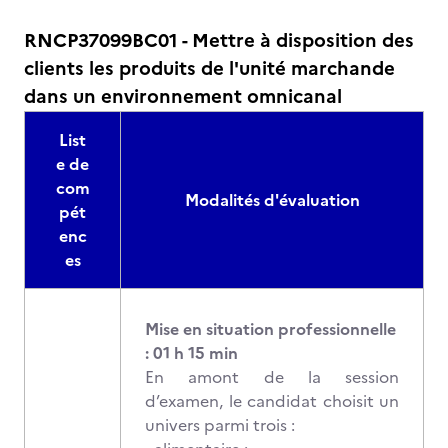
RNCP37099BC01 - Mettre à disposition des
clients les produits de l'unité marchande
dans un environnement omnicanal
List
e de
com
Modalités d'évaluation
pét
enc
es
Mise en situation professionnelle
: 01 h 15 min
En amont de la session
d’examen, le candidat choisit un
univers parmi trois :