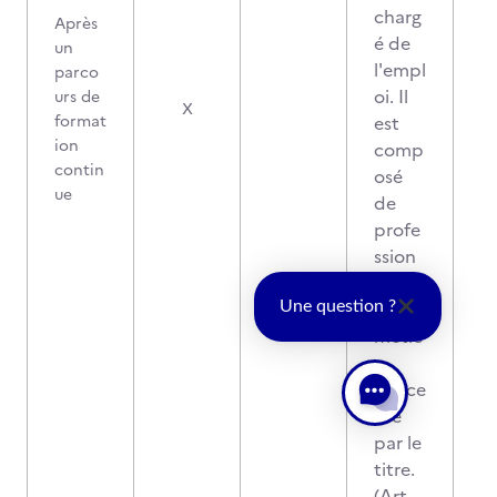
charg
Après
é de
un
l'empl
parco
oi. Il
urs de
X
format
est
ion
comp
contin
osé
ue
de
profe
ssion
nels
du
Une question ?
métie
r
conce
rné
par le
titre.
(Art.