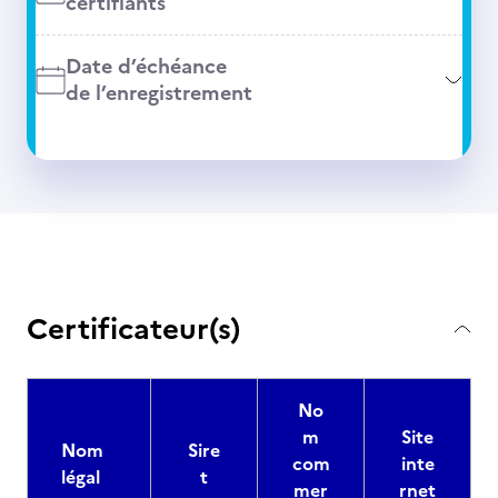
certifiants
Date d’échéance
de l’enregistrement
Certificateur(s)
No
m
Site
Nom
Sire
com
inte
légal
t
mer
rnet