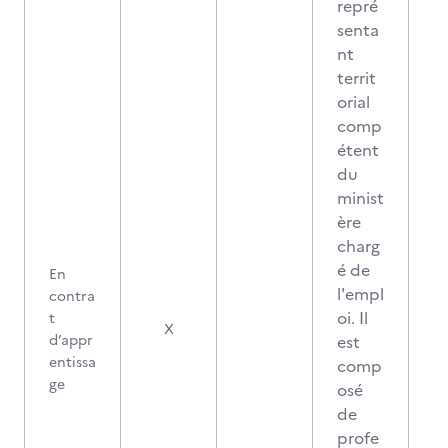
repré
senta
nt
territ
orial
comp
étent
du
minist
ère
charg
é de
En
l'empl
contra
oi. Il
t
X
d’appr
est
entissa
comp
ge
osé
de
profe