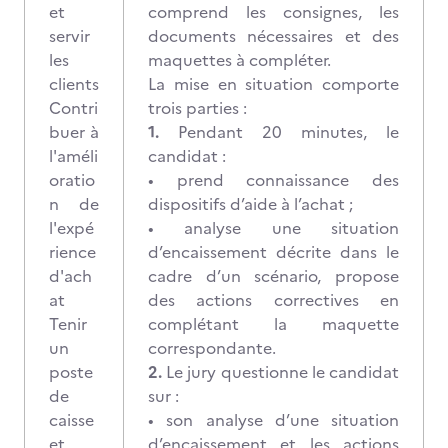
et
comprend les consignes, les
servir
documents nécessaires et des
les
maquettes à compléter.
clients
La mise en situation comporte
Contri
trois parties :
buer à
1.
Pendant 20 minutes, le
l'améli
candidat :
oratio
• prend connaissance des
n de
dispositifs d’aide à l’achat ;
l'expé
• analyse une situation
rience
d’encaissement décrite dans le
d'ach
cadre d’un scénario, propose
at
des actions correctives en
Tenir
complétant la maquette
un
correspondante.
poste
2.
Le jury questionne le candidat
de
sur :
caisse
• son analyse d’une situation
et
d’encaissement et les actions