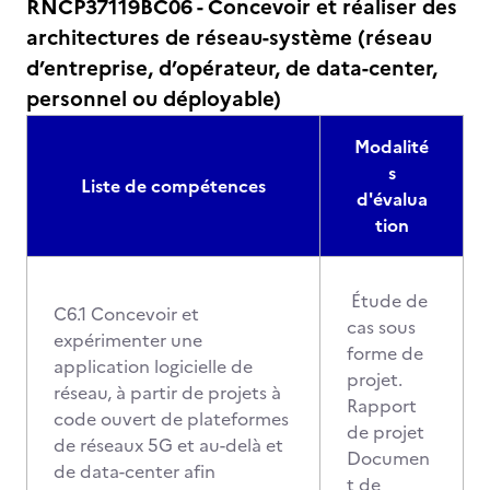
RNCP37119BC06 - Concevoir et réaliser des
architectures de réseau-système (réseau
d’entreprise, d’opérateur, de data-center,
personnel ou déployable)
Modalité
s
Liste de compétences
d'évalua
tion
Étude de
C6.1 Concevoir et
cas sous
expérimenter une
forme de
application logicielle de
projet.
réseau, à partir de projets à
Rapport
code ouvert de plateformes
de projet
de réseaux 5G et au-delà et
Documen
de data-center afin
t de