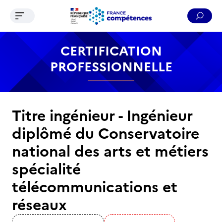
Ouvrir le menu de navigation
Reche
Contenu
Recherche
Menu
Pied de page
CERTIFICATION
PROFESSIONNELLE
Titre ingénieur - Ingénieur
diplômé du Conservatoire
national des arts et métiers
spécialité
télécommunications et
réseaux