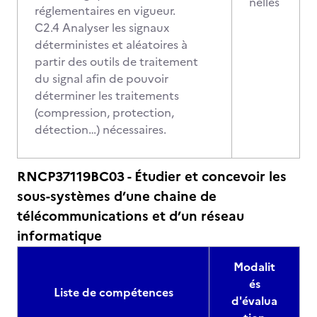
nelles
réglementaires en vigueur.
C2.4 Analyser les signaux
déterministes et aléatoires à
partir des outils de traitement
du signal afin de pouvoir
déterminer les traitements
(compression, protection,
détection…) nécessaires.
RNCP37119BC03 - Étudier et concevoir les
sous-systèmes d’une chaine de
télécommunications et d’un réseau
informatique
Modalit
és
Liste de compétences
d'évalua