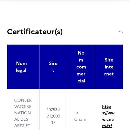
Certificateur(s)
No
m
Site
Nom
Sire
com
inte
légal
t
mer
rnet
cial
CONSER
VATOIRE
http
197534
NATION
Le
s://ww
712000
AL DES
Cnam
w.cna
17
ARTS ET
m.fr/