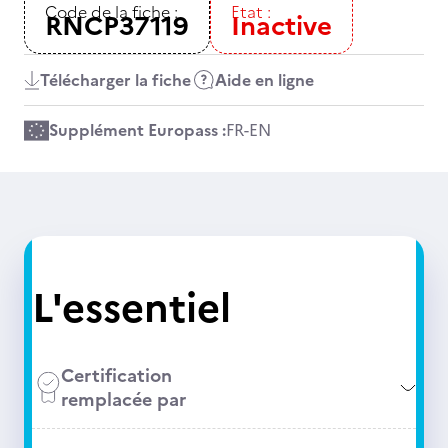
Code de la fiche :
Etat :
RNCP37119
Inactive
Télécharger la fiche
Aide en ligne
Supplément Europass :
FR
-
EN
L'essentiel
Certification
remplacée par