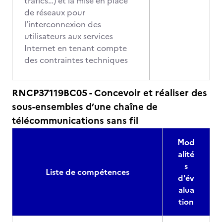
trafics…) et la mise en place
de réseaux pour
l’interconnexion des
utilisateurs aux services
Internet en tenant compte
des contraintes techniques
RNCP37119BC05 - Concevoir et réaliser des
sous-ensembles d’une chaîne de
télécommunications sans fil
Mod
alité
s
Liste de compétences
d'év
alua
tion