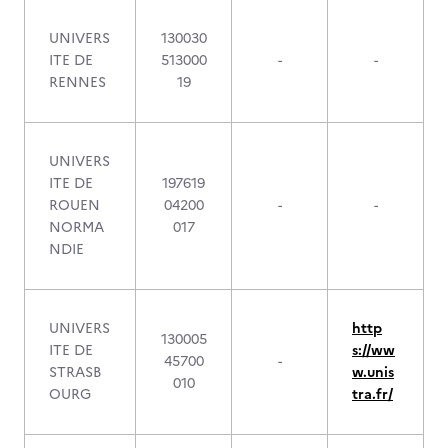
UNIVERS
130030
ITE DE
513000
-
-
RENNES
19
UNIVERS
ITE DE
197619
ROUEN
04200
-
-
NORMA
017
NDIE
UNIVERS
http
130005
ITE DE
s://ww
45700
-
STRASB
w.unis
010
OURG
tra.fr/