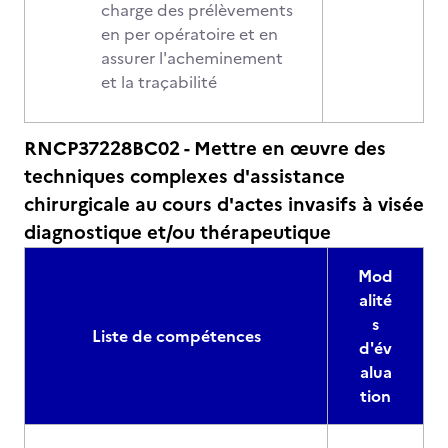
charge des prélèvements
en per opératoire et en
assurer l'acheminement
et la traçabilité
RNCP37228BC02 - Mettre en œuvre des
techniques complexes d'assistance
chirurgicale au cours d'actes invasifs à visée
diagnostique et/ou thérapeutique
Mod
alité
s
Liste de compétences
d'év
alua
tion