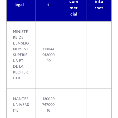
com
inte
légal
t
mer
rnet
cial
MINISTE
RE DE
L'ENSEIG
NEMENT
110044
SUPERIE
013000
-
-
UR ET
40
DE LA
RECHER
CHE
NANTES
130029
UNIVERS
747000
-
-
ITE
16