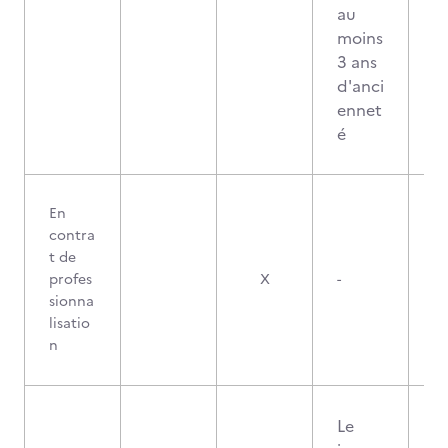
au
moins
3 ans
d'anci
ennet
é
En
contra
t de
profes
X
-
sionna
lisatio
n
Le