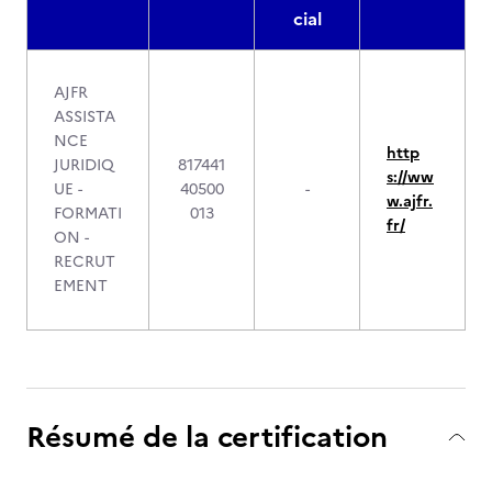
cial
AJFR
ASSISTA
NCE
http
JURIDIQ
817441
s://ww
UE -
40500
-
w.ajfr.
FORMATI
013
fr/
ON -
RECRUT
EMENT
Résumé de la certification