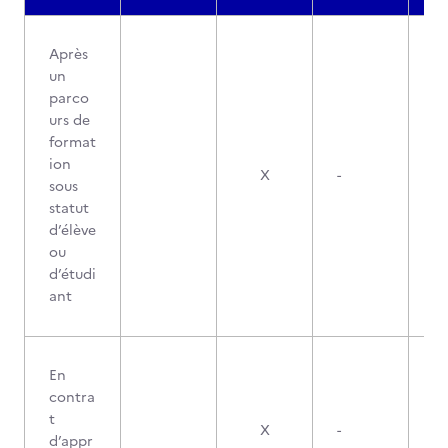
Après
un
parco
urs de
format
ion
X
-
sous
statut
d’élève
ou
d’étudi
ant
En
contra
t
X
-
d’appr