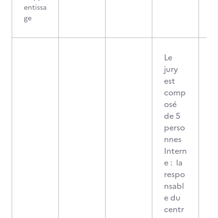
entissa
ge
Le
jury
est
comp
osé
de 5
perso
nnes
Intern
e : la
respo
nsabl
e du
centr