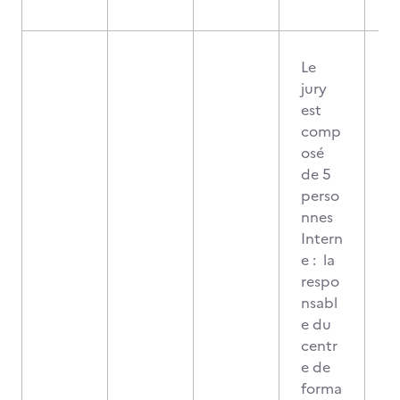
Le
jury
est
comp
osé
de 5
perso
nnes
Intern
e : la
respo
nsabl
e du
centr
e de
forma