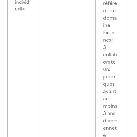
individ
référe
uelle
nt du
doma
ine
Exter
nes :
3
collab
orate
urs
juridi
ques
ayant
au
moins
3 ans
d'anci
ennet
é