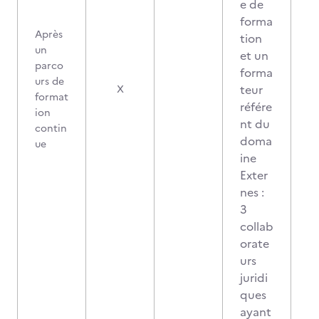
e de
forma
Après
tion
un
et un
parco
forma
urs de
2
teur
X
format
référe
ion
nt du
contin
doma
ue
ine
Exter
nes :
3
collab
orate
urs
juridi
ques
ayant