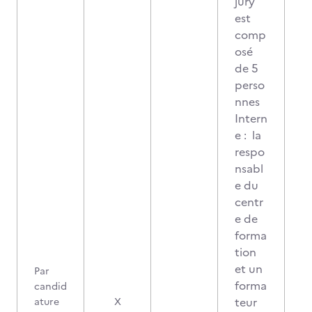
jury
est
comp
osé
de 5
perso
nnes
Intern
e : la
respo
nsabl
e du
centr
e de
forma
tion
et un
Par
forma
candid
teur
ature
X