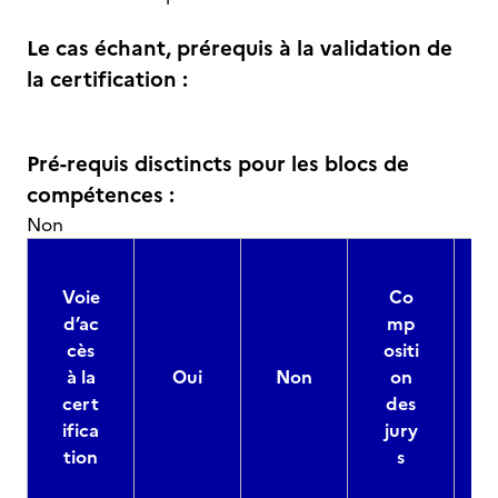
Le cas échant, prérequis à la validation de
la certification :
Pré-requis disctincts pour les blocs de
compétences :
Non
Voie
Co
d’ac
mp
cès
ositi
à la
Oui
Non
on
cert
des
ifica
jury
d
tion
s