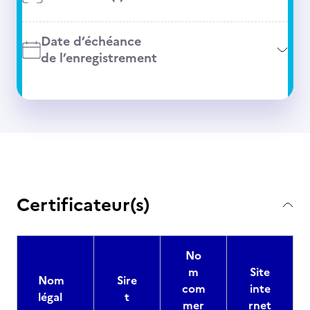
Date d’échéance
de l’enregistrement
Certificateur(s)
No
m
Site
Nom
Sire
com
inte
légal
t
mer
rnet