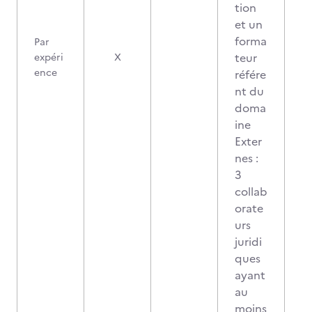
tion
et un
forma
Par
teur
expéri
X
ence
référe
nt du
doma
ine
Exter
nes :
3
collab
orate
urs
juridi
ques
ayant
au
moins