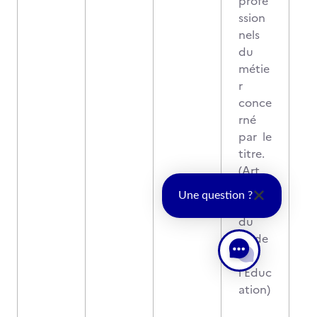
profe
ssion
nels
du
métie
r
conce
rné
par le
titre.
(Art.
R
Une question ?
338-6
du
Code
de
l’Educ
ation)