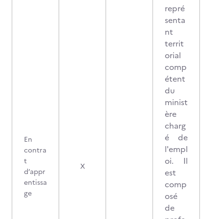
repré
senta
nt
territ
orial
comp
étent
du
minist
ère
charg
é de
En
l'empl
contra
oi. Il
t
X
d’appr
est
entissa
comp
ge
osé
de