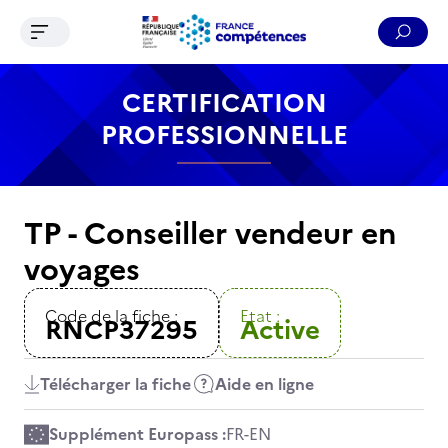
Ouvrir le menu de navigation
Reche
Contenu
Recherche
Menu
Pied de page
CERTIFICATION
PROFESSIONNELLE
TP - Conseiller vendeur en
voyages
Code de la fiche :
Etat :
RNCP37295
Active
Télécharger la fiche
Aide en ligne
Supplément Europass :
FR
-
EN