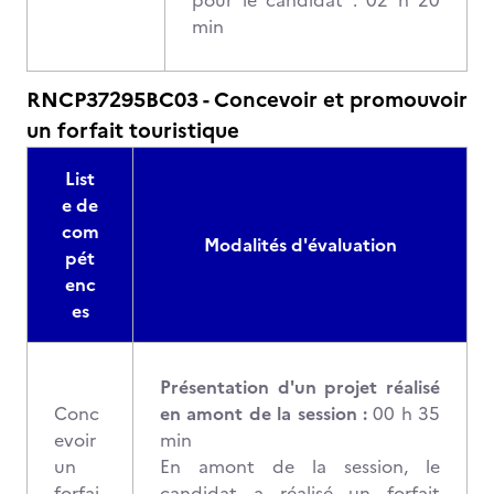
pour le candidat : 02 h 20
min
RNCP37295BC03 - Concevoir et promouvoir
un forfait touristique
List
e de
com
Modalités d'évaluation
pét
enc
es
Présentation d'un projet réalisé
Conc
en amont de la session :
00 h 35
evoir
min
un
En amont de la session, le
forfai
candidat a réalisé un forfait