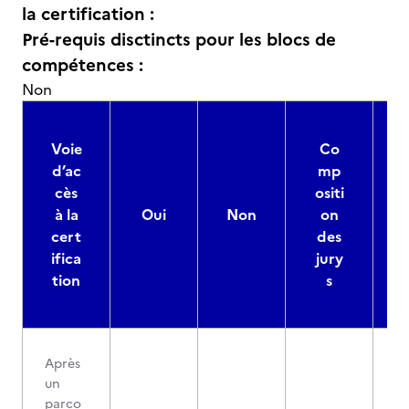
la certification :
Pré-requis disctincts pour les blocs de
compétences :
Non
Voie
Co
d’ac
mp
cès
ositi
à la
Oui
Non
on
cert
des
ifica
jury
d
tion
s
Après
un
parco