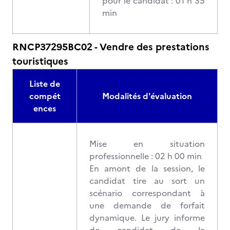
pour le candidat : 01 h 35
min
RNCP37295BC02 - Vendre des prestations
touristiques
Liste de
compét
Modalités d'évaluation
ences
Mise en situation
professionnelle : 02 h 00 min
En amont de la session, le
candidat tire au sort un
scénario correspondant à
une demande de forfait
dynamique. Le jury informe