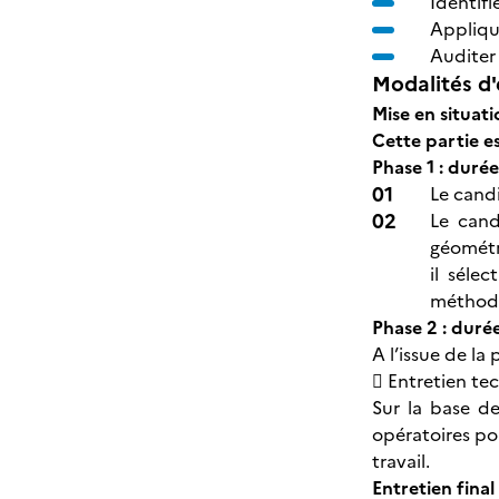
Identifi
Appliqu
Auditer 
Modalités d'
Mise en situati
Cette partie e
Phase 1 : durée
Le cand
Le cand
géométri
il séle
méthode
Phase 2 : duré
A l’issue de la 
 Entretien te
Sur la base d
opératoires pou
travail.
Entretien final