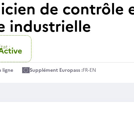
icien de contrôle 
 industrielle
Etat :
Active
 ligne
Supplément Europass :
FR
-
EN