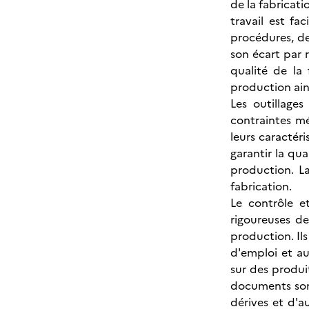
de la fabricati
travail est fa
procédures, de
son écart par 
qualité de la 
production ain
Les outillages
contraintes méc
leurs caractér
garantir la qua
production. L
fabrication.
Le contrôle e
rigoureuses de
production. Il
d'emploi et au
sur des produi
documents sont
dérives et d'a