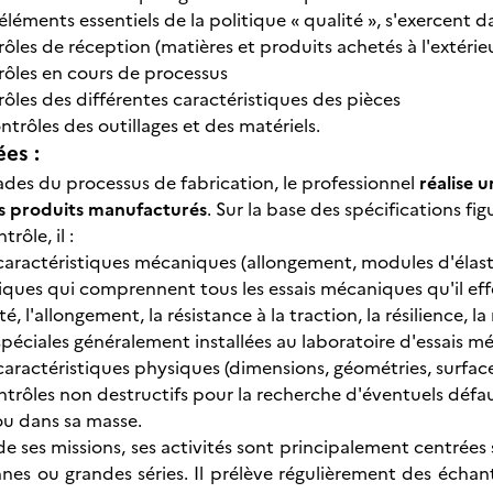
éléments essentiels de la politique « qualité », s'exercent 
rôles de réception (matières et produits achetés à l'extérie
rôles en cours de processus
rôles des différentes caractéristiques des pièces
ontrôles des outillages et des matériels.
ées :
tades du processus de fabrication, le professionnel
réalise u
s produits manufacturés
. Sur la base des spécifications fi
ôle, il :
caractéristiques mécaniques (allongement, modules d'élasticit
iques qui comprennent tous les essais mécaniques qu'il eff
, l'allongement, la résistance à la traction, la résilience, la 
éciales généralement installées au laboratoire d'essais méc
caractéristiques physiques (dimensions, géométries, surfaces,
ontrôles non destructifs pour la recherche d'éventuels défau
ou dans sa masse.
de ses missions, ses activités sont principalement centrées
nes ou grandes séries. Il prélève régulièrement des échant