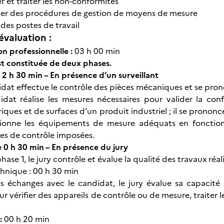
er et traiter les non-conformités
er des procédures de gestion de moyens de mesure
des postes de travail
évaluation :
on professionnelle :
03 h 00 min
st constituée de deux phases.
 2 h 30 min – En présence d’un surveillant
idat effectue le contrôle des pièces mécaniques et se pron
idat réalise les mesures nécessaires pour valider la conf
ques et de surfaces d’un produit industriel ; il se prononc
ctionne les équipements de mesure adéquats en fonction
s de contrôle imposées.
e 0 h 30 min – En présence du jury
phase 1, le jury contrôle et évalue la qualité des travaux réali
chnique : 00 h 30 min
es échanges avec le candidat, le jury évalue sa capacit
r vérifier des appareils de contrôle ou de mesure, traiter 
 :
00 h 20 min