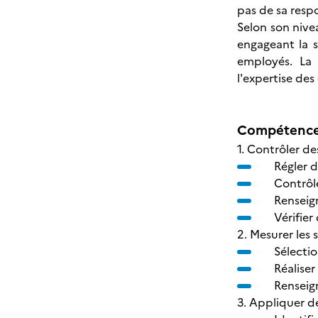
pas de sa respo
Selon son nive
engageant la s
employés. La 
l'expertise des
Compétences
1. Contrôler d
Régler 
Contrôl
Renseig
Vérifier
2. Mesurer les
Sélecti
Réalise
Renseig
3. Appliquer d