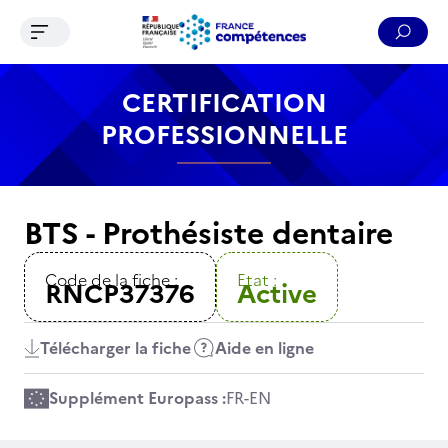
Ouvrir le menu de navigation
Reche
Contenu
Recherche
Menu
Pied de page
CERTIFICATION
PROFESSIONNELLE
BTS - Prothésiste dentaire
Code de la fiche :
Etat :
RNCP37376
Active
Télécharger la fiche
Aide en ligne
Supplément Europass :
FR
-
EN