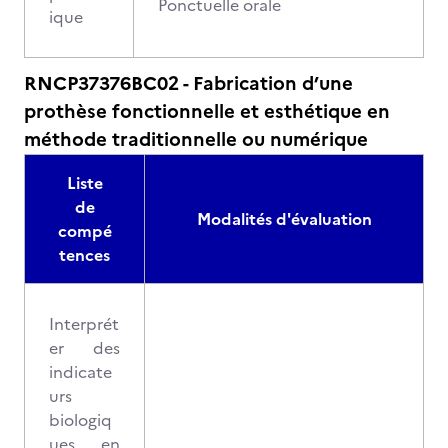
Ponctuelle orale
ique
RNCP37376BC02 - Fabrication d’une
prothèse fonctionnelle et esthétique en
méthode traditionnelle ou numérique
Liste
de
Modalités d'évaluation
compé
tences
Interprét
er des
indicate
urs
biologiq
ues en