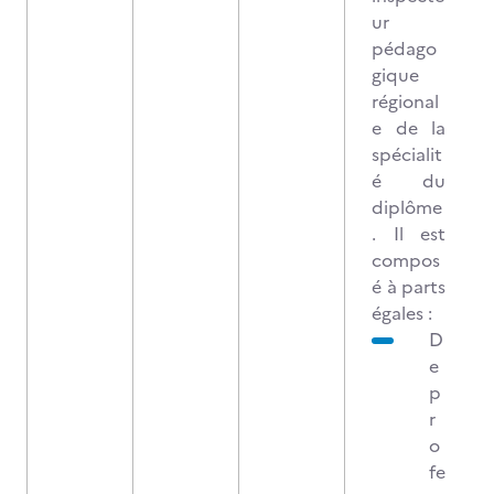
ur
pédago
gique
régional
e de la
spécialit
é du
diplôme
. Il est
compos
é à parts
égales :
D
e
p
r
o
fe