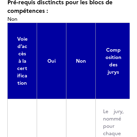
Pré-requis disctincts pour les blocs de
compétences :
Non
Voie
d’ac
Comp
cès
osition
à la
Oui
Non
des
cert
jurys
ifica
tion
Le jury,
nommé
pour
chaque