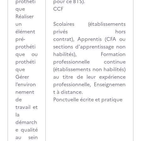
prothéti
pour ce BTS).
que
CCF
Réaliser
un
Scolaires (établissements
élément
privés hors
pré-
contrat), Apprentis (CFA ou
prothéti
sections d'apprentissage non
que ou
habilités), Formation
prothéti
professionnelle continue
que
(établissements non habilités)
Gérer
au titre de leur expérience
l’environ
professionnelle, Enseignemen
nement
t à distance.
de
Ponctuelle écrite et pratique
travail et
la
démarch
e qualité
au sein