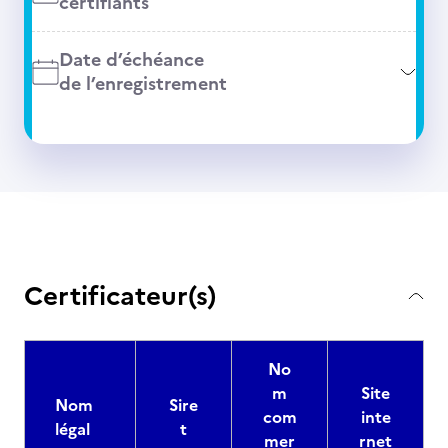
certifiants
Date d’échéance
de l’enregistrement
Certificateur(s)
No
m
Site
Nom
Sire
com
inte
légal
t
mer
rnet