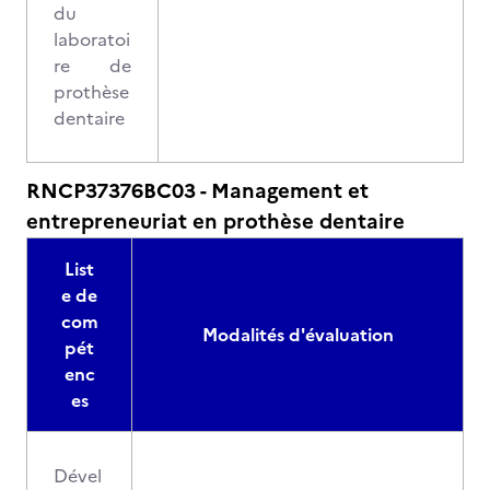
du
laboratoi
re de
prothèse
dentaire
RNCP37376BC03 - Management et
entrepreneuriat en prothèse dentaire
List
e de
com
Modalités d'évaluation
pét
enc
es
Dével