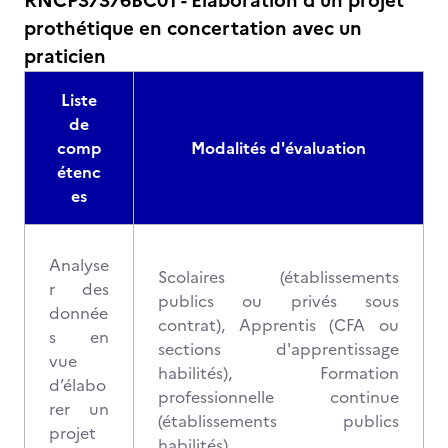
RNCP37376BC01 - Élaboration d’un projet
prothétique en concertation avec un
praticien
Liste
de
comp
Modalités d'évaluation
étenc
es
Analyse
Scolaires (établissements
r des
publics ou privés sous
donnée
contrat), Apprentis (CFA ou
s en
sections d'apprentissage
vue
habilités), Formation
d’élabo
professionnelle continue
rer un
(établissements publics
projet
habilités).