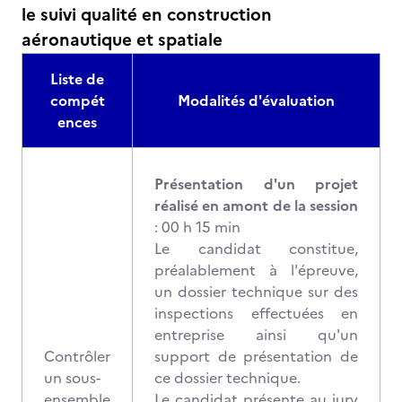
le suivi qualité en construction
aéronautique et spatiale
Liste de
compét
Modalités d'évaluation
ences
Présentation d'un projet
réalisé en amont de la session
: 00 h 15 min
Le candidat constitue,
préalablement à l'épreuve,
un dossier technique sur des
inspections effectuées en
entreprise ainsi qu'un
Contrôler
support de présentation de
un sous-
ce dossier technique.
ensemble
Le candidat présente au jury