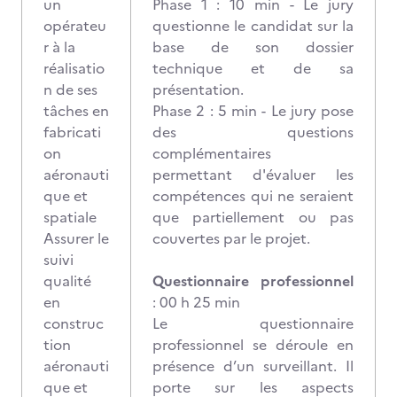
un
Phase 1 : 10 min - Le jury
opérateu
questionne le candidat sur la
r à la
base de son dossier
réalisatio
technique et de sa
n de ses
présentation.
tâches en
Phase 2 : 5 min - Le jury pose
fabricati
des questions
on
complémentaires
aéronauti
permettant d'évaluer les
que et
compétences qui ne seraient
spatiale
que partiellement ou pas
Assurer le
couvertes par le projet.
suivi
qualité
Questionnaire professionnel
en
: 00 h 25 min
construc
Le questionnaire
tion
professionnel se déroule en
aéronauti
présence d’un surveillant. Il
que et
porte sur les aspects