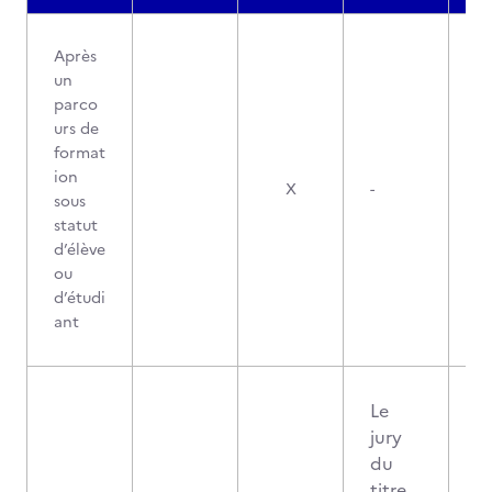
Après
un
parco
urs de
format
ion
X
-
sous
statut
d’élève
ou
d’étudi
ant
Le
jury
du
titre