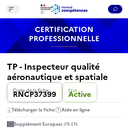
Ouvrir le menu de navigation
Reche
Contenu
Recherche
Menu
Pied de page
CERTIFICATION
PROFESSIONNELLE
TP - Inspecteur qualité
aéronautique et spatiale
Code de la fiche :
Etat :
RNCP37399
Active
Télécharger la fiche
Aide en ligne
Supplément Europass :
FR
-
EN