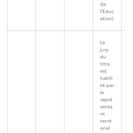
de
l’Educ
ation)
Le
jury
du
titre
est
habili
té par
le
repré
senta
nt
territ
orial