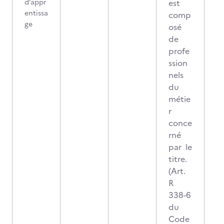
d’appr
est
entissa
comp
ge
osé
de
profe
ssion
nels
du
métie
r
conce
rné
par le
titre.
(Art.
R
338-6
du
Code