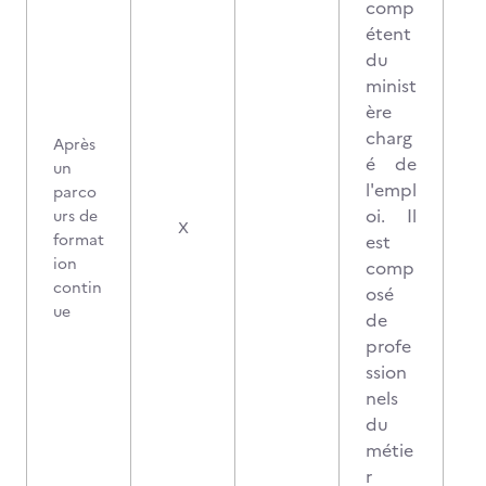
comp
étent
du
minist
ère
charg
Après
é de
un
l'empl
parco
oi. Il
urs de
X
format
est
ion
comp
contin
osé
ue
de
profe
ssion
nels
du
métie
r