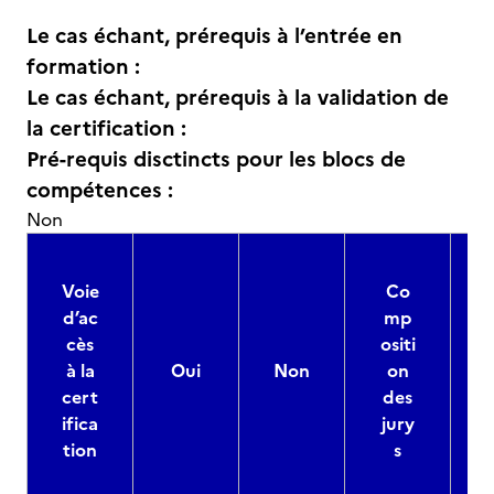
Le cas échant, prérequis à l’entrée en
formation :
Le cas échant, prérequis à la validation de
la certification :
Pré-requis disctincts pour les blocs de
compétences :
Non
Voie
Co
d’ac
mp
cès
ositi
à la
Oui
Non
on
cert
des
ifica
jury
d
tion
s