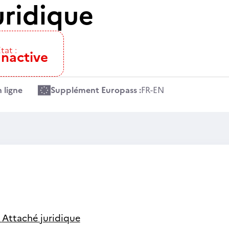
uridique
tat :
Inactive
 ligne
Supplément Europass :
FR
-
EN
-
Attaché juridique