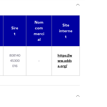
Nom
Site
Sire
com
interne
t
merci
t
al
808140
https://w
45300
-
ww.adds
016
a.org/