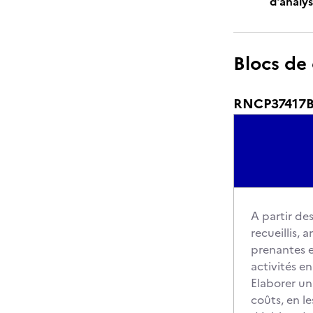
d’analys
Blocs de
RNCP37417BC
A partir de
recueillis, 
prenantes et
activités en
Elaborer un
coûts, en le