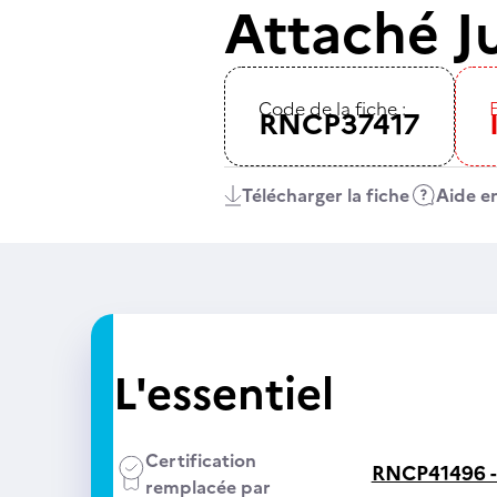
Attaché J
Code de la fiche :
E
RNCP37417
Télécharger la fiche
Aide en
L'essentiel
Certification
RNCP41496 
remplacée par