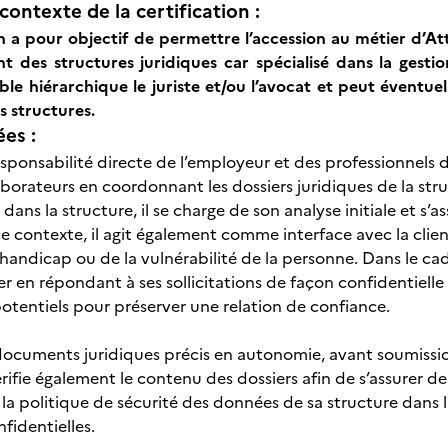
contexte de la certification :
on a pour objectif de permettre l’accession au métier d’At
 des structures juridiques car spécialisé dans la gestio
le hiérarchique le juriste et/ou l’avocat et peut éventue
s structures.
ées :
esponsabilité directe de l’employeur et des professionnels d
laborateurs en coordonnant les dossiers juridiques de la str
 dans la structure, il se charge de son analyse initiale et s’
ce contexte, il agit également comme interface avec la clie
 handicap ou de la vulnérabilité de la personne. Dans le ca
er en répondant à ses sollicitations de façon confidentiell
 potentiels pour préserver une relation de confiance.
 documents juridiques précis en autonomie, avant soumissi
vérifie également le contenu des dossiers afin de s’assurer d
 la politique de sécurité des données de sa structure dans 
nfidentielles.