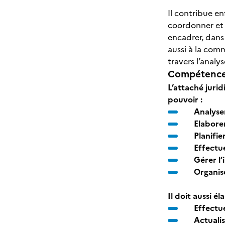
Il contribue en
coordonner et 
encadrer, dans 
aussi à la com
travers l’analy
Compétences
L’attaché jurid
pouvoir :
Analyse
Elabore
Planifie
Effectue
Gérer l’
Organise
Il doit aussi é
Effectue
Actuali