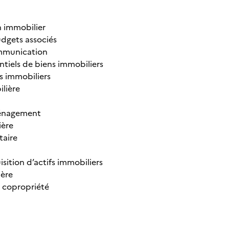
n immobilier
udgets associés
ommunication
entiels de biens immobiliers
fs immobiliers
lière
aménagement
ière
ntaire
isition d’actifs immobiliers
ière
e copropriété