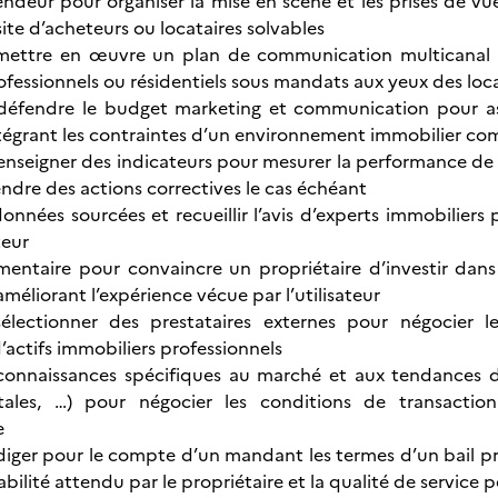
vendeur pour organiser la mise en scène et les prises de v
 site d’acheteurs ou locataires solvables
mettre en œuvre un plan de communication multicanal po
ofessionnels ou résidentiels sous mandats aux yeux des loc
 défendre le budget marketing et communication pour as
égrant les contraintes d’un environnement immobilier com
enseigner des indicateurs pour mesurer la performance de
endre des actions correctives le cas échéant
onnées sourcées et recueillir l’avis d’experts immobiliers 
teur
entaire pour convaincre un propriétaire d’investir dans 
méliorant l’expérience vécue par l’utilisateur
 sélectionner des prestataires externes pour négocier 
actifs immobiliers professionnels
connaissances spécifiques au marché et aux tendances de
ales, …) pour négocier les conditions de transactio
e
diger pour le compte d’un mandant les termes d’un bail p
bilité attendu par le propriétaire et la qualité de service p