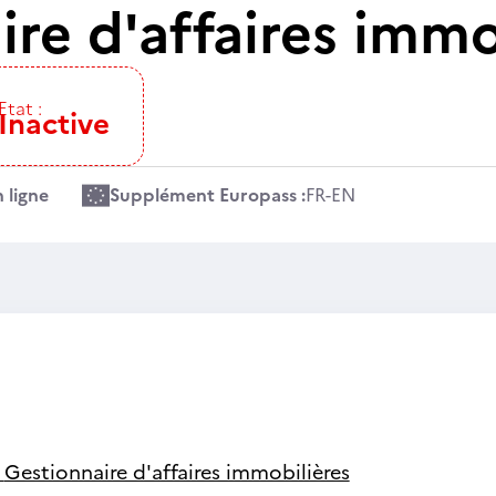
re d'affaires immo
Etat :
Inactive
 ligne
Supplément Europass :
FR
-
EN
-
Gestionnaire d'affaires immobilières