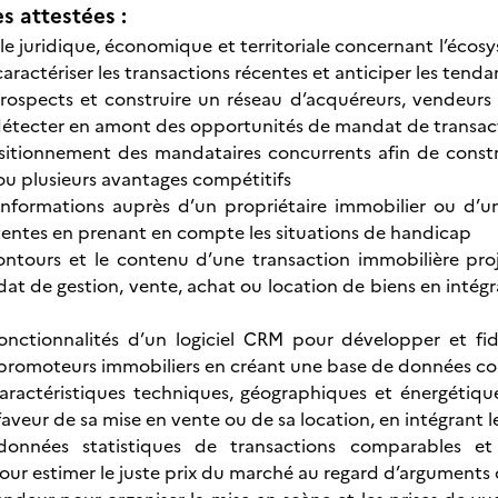
 attestées :
lle juridique, économique et territoriale concernant l’écosy
aractériser les transactions récentes et anticiper les tend
 prospects et construire un réseau d’acquéreurs, vendeur
 détecter en amont des opportunités de mandat de transac
sitionnement des mandataires concurrents afin de constru
 ou plusieurs avantages compétitifs
 informations auprès d’un propriétaire immobilier ou d’u
ttentes en prenant en compte les situations de handicap
contours et le contenu d’une transaction immobilière pr
at de gestion, vente, achat ou location de biens en intégra
fonctionnalités d’un logiciel CRM pour développer et fid
promoteurs immobiliers en créant une base de données co
 caractéristiques techniques, géographiques et énergétiq
veur de sa mise en vente ou de sa location, en intégrant le
données statistiques de transactions comparables et so
our estimer le juste prix du marché au regard d’arguments c