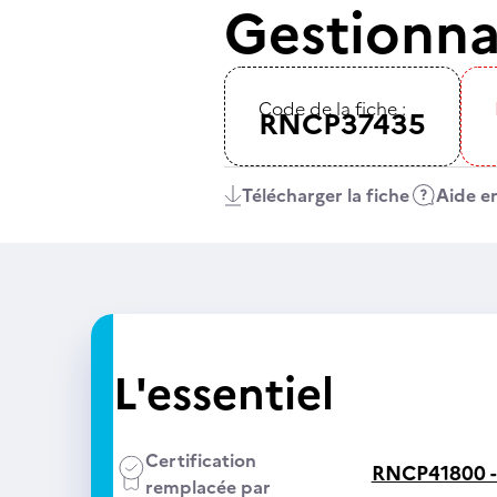
Gestionnai
Code de la fiche :
RNCP37435
Télécharger la fiche
Aide en
L'essentiel
Certification
RNCP41800 
remplacée par