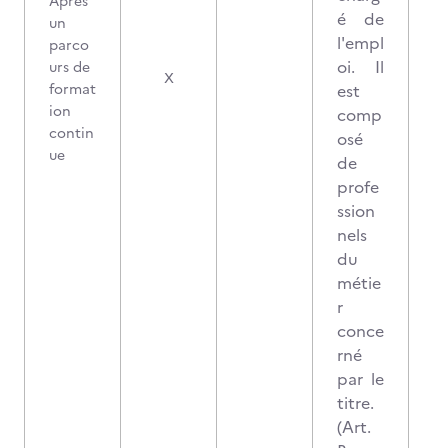
Après
é de
un
l'empl
parco
oi. Il
urs de
X
format
est
ion
comp
contin
osé
ue
de
profe
ssion
nels
du
métie
r
conce
rné
par le
titre.
(Art.