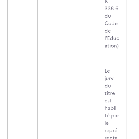
R
338-6
du
Code
de
l’Educ
ation)
Le
jury
du
titre
est
habili
té par
le
repré
senta