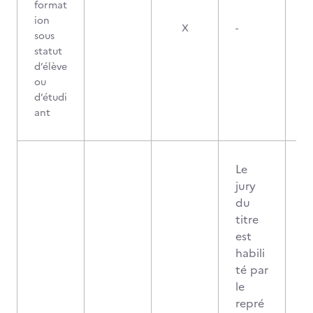
format
ion
X
-
sous
statut
d’élève
ou
d’étudi
ant
Le
jury
du
titre
est
habili
té par
le
repré