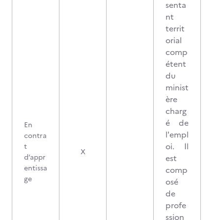
senta
nt
territ
orial
comp
étent
du
minist
ère
charg
é de
En
l'empl
contra
oi. Il
t
X
d’appr
est
entissa
comp
ge
osé
de
profe
ssion