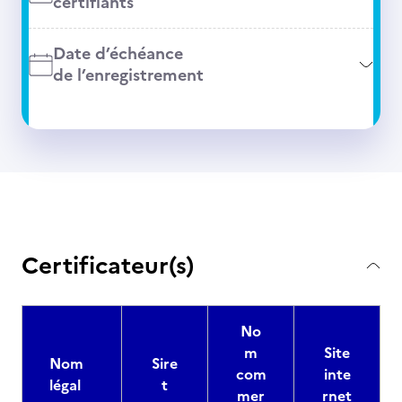
certifiants
Date d’échéance
de l’enregistrement
Certificateur(s)
No
m
Site
Nom
Sire
com
inte
légal
t
mer
rnet