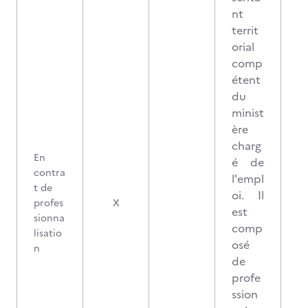
nt
territ
orial
comp
étent
du
minist
ère
charg
En
é de
contra
l'empl
t de
oi. Il
profes
X
est
sionna
comp
lisatio
osé
n
de
profe
ssion