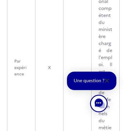
orial
comp
étent
du
minist
ère
charg
é de
l'empl
Par
oi. Il
expéri
X
est
ence
comp
Une question ?
osé
de
profe
ssion
nels
du
métie