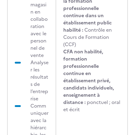
la formation
magasi
professionnelle
n en
continue dans un
collabo
établissement public
ration
habilité :
Contrôle en
avec le
Cours de Formation
person
(CCF)
nel de
CFA non habilité,
vente
formation
Analyse
professionnelle
r les
continue en
résultat
établissement privé,
s de
candidats individuels,
l’entrep
enseignement à
rise
distance :
ponctuel ; oral
Comm
et écrit
uniquer
avec la
hiérarc
hie, les