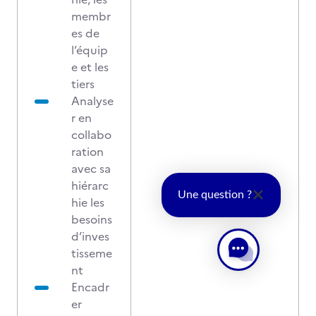
membr
es de
l’équip
e et les
tiers
Analyse
r en
collabo
ration
avec sa
hiérarc
Une question ?
hie les
besoins
d’inves
tisseme
nt
Encadr
er