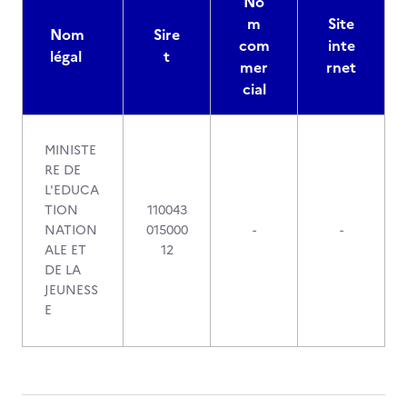
No
m
Site
Nom
Sire
com
inte
légal
t
mer
rnet
cial
MINISTE
RE DE
L'EDUCA
TION
110043
NATION
015000
-
-
ALE ET
12
DE LA
JEUNESS
E