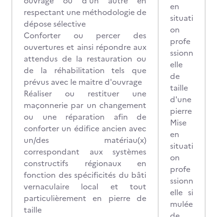
ouvrage ou d'un autre en
en
respectant une méthodologie de
situati
dépose sélective
on
Conforter ou percer des
profe
ouvertures et ainsi répondre aux
ssionn
attendus de la restauration ou
elle
de la réhabilitation tels que
de
prévus avec le maitre d'ouvrage
taille
Réaliser ou restituer une
d'une
maçonnerie par un changement
pierre
ou une réparation afin de
Mise
conforter un édifice ancien avec
en
un/des matériau(x)
situati
correspondant aux systèmes
on
constructifs régionaux en
profe
fonction des spécificités du bâti
ssionn
vernaculaire local et tout
elle si
particulièrement en pierre de
mulée
taille
de