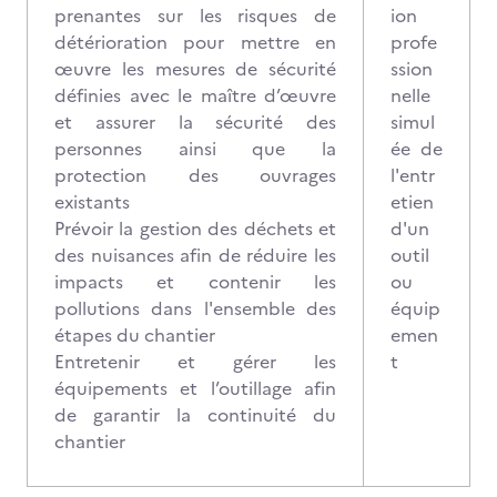
prenantes sur les risques de
ion
détérioration pour mettre en
profe
œuvre les mesures de sécurité
ssion
définies avec le maître d’œuvre
nelle
et assurer la sécurité des
simul
personnes ainsi que la
ée de
protection des ouvrages
l'entr
existants
etien
Prévoir la gestion des déchets et
d'un
des nuisances afin de réduire les
outil
impacts et contenir les
ou
pollutions dans l'ensemble des
équip
étapes du chantier
emen
Entretenir et gérer les
t
équipements et l’outillage afin
de garantir la continuité du
chantier