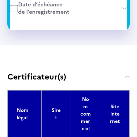
Date d’échéance
de l’enregistrement
Certificateur(s)
No
m
Site
Nom
Sire
com
inte
légal
t
mer
rnet
cial