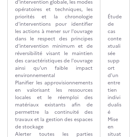
d'intervention globale, les modes
opératoires et techniques, les
priorités et la chronologie
Étude
d'interventions pour identifier
de
les actions à mener sur l'ouvrage
cas
dans le respect des principes
conte
d’intervention minimum et de
xtuali
réversibilité visant le maintien
sée
des caractéristiques de l'ouvrage
supp
ainsi qu'un faible impact
ort
environnemental
d'un
Planifier les approvisionnements
entre
en valorisant les ressources
tien
locales et le réemploi des
indivi
matériaux existants afin de
dualis
permettre la continuité des
é
travaux et la gestion des espaces
Mise
de stockage
en
Alerter toutes les parties
situat