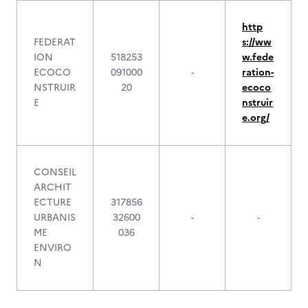
http
FEDERAT
s://ww
ION
518253
w.fede
ECOCO
091000
-
ration-
NSTRUIR
20
ecoco
E
nstruir
e.org/
CONSEIL
ARCHIT
ECTURE
317856
URBANIS
32600
-
-
ME
036
ENVIRO
N