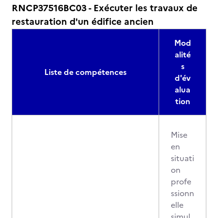
RNCP37516BC03 - Exécuter les travaux de
restauration d'un édifice ancien
Mod
alité
s
Liste de compétences
d'év
alua
tion
Mise
en
situati
on
profe
ssionn
elle
simul