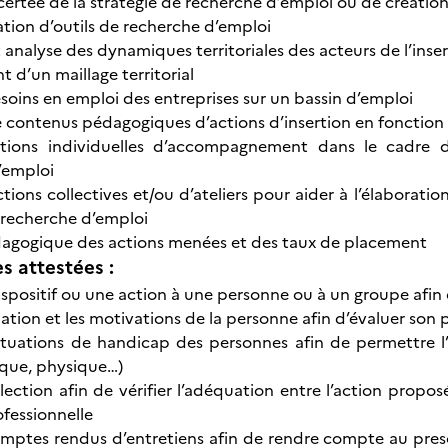
certée de la stratégie de recherche d’emploi ou de création
ation d’outils de recherche d’emploi
 analyse des dynamiques territoriales des acteurs de l’inse
d’un maillage territorial
soins en emploi des entreprises sur un bassin d’emploi
 contenus pédagogiques d’actions d’insertion en fonctio
tions individuelles d’accompagnement dans le cadre de 
’emploi
ions collectives et/ou d’ateliers pour aider à l’élaboratio
 recherche d’emploi
dagogique des actions menées et des taux de placement
 attestées :
ispositif ou une action à une personne ou à un groupe afin 
uation et les motivations de la personne afin d’évaluer son 
 situations de handicap des personnes afin de permettre l’
ique, physique…)
élection afin de vérifier l’adéquation entre l’action propo
ofessionnelle
omptes rendus d’entretiens afin de rendre compte au pre