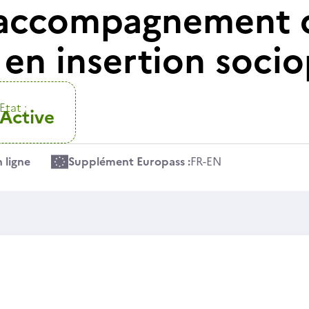
accompagnement co
 en insertion soci
Etat :
Active
 ligne
Supplément Europass :
FR
-
EN