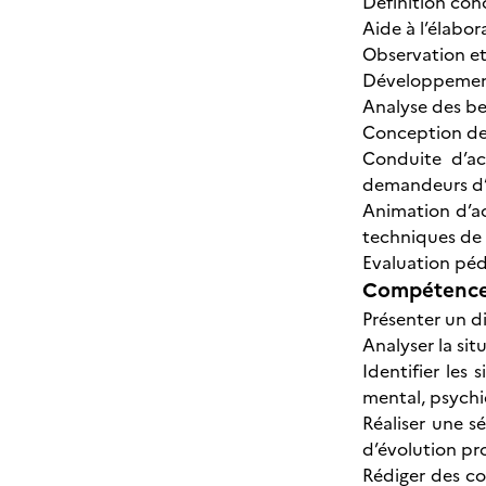
Définition con
Aide à l’élabor
Observation et
Développement 
Analyse des be
Conception de
Conduite d’ac
demandeurs d
Animation d’act
techniques de
Evaluation pé
Compétences
Présenter un d
Analyser la sit
Identifier les
mental, psych
Réaliser une s
d’évolution pr
Rédiger des c