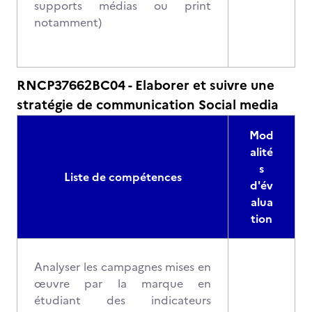
supports médias ou print
notamment)
RNCP37662BC04 - Elaborer et suivre une
stratégie de communication Social media
Mod
alité
s
Liste de compétences
d'év
alua
tion
Analyser les campagnes mises en
œuvre par la marque en
étudiant des indicateurs