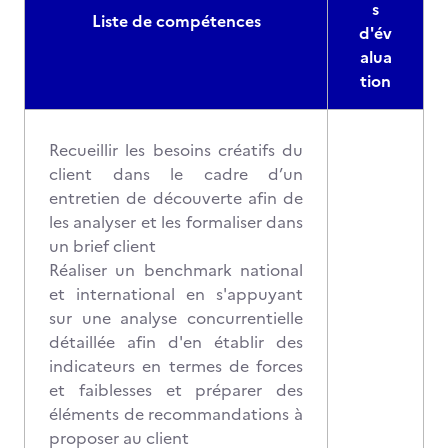
s
Liste de compétences
d'év
alua
tion
Recueillir les besoins créatifs du
client dans le cadre d’un
entretien de découverte afin de
les analyser et les formaliser dans
un brief client
Réaliser un benchmark national
et international en s'appuyant
sur une analyse concurrentielle
détaillée afin d'en établir des
indicateurs en termes de forces
et faiblesses et préparer des
éléments de recommandations à
proposer au client