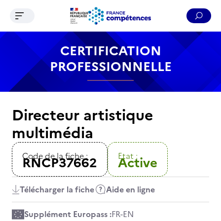
Ouvrir le menu de navigation
Reche
Contenu
Recherche
Menu
Pied de page
CERTIFICATION
PROFESSIONNELLE
Directeur artistique
multimédia
Code de la fiche :
Etat :
RNCP37662
Active
Télécharger la fiche
Aide en ligne
Supplément Europass :
FR
-
EN