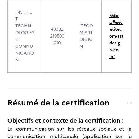
INSTITU
http
T
s://ww
TECHN
ITECO
43332
w.itec
OLOGIES
M ART
219500
om-art
ET
DESIG
010
desig
COMMU
N
n.co
NICATIO
m/
N
Résumé de la certification
Objectifs et contexte de la certification :
La communication sur les réseaux sociaux et la
communication multicanale (application sur le