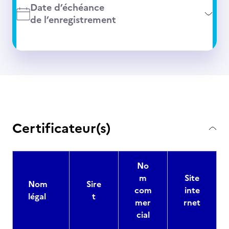
Date d’échéance
de l’enregistrement
Certificateur(s)
No
m
Site
Nom
Sire
com
inte
légal
t
mer
rnet
cial